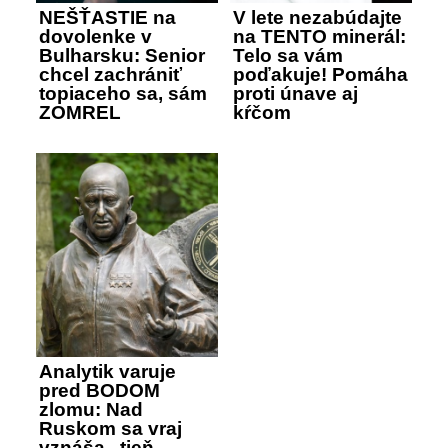
NEŠŤASTIE na
V lete nezabúdajte
dovolenke v
na TENTO minerál:
Bulharsku: Senior
Telo sa vám
chcel zachrániť
poďakuje! Pomáha
topiaceho sa, sám
proti únave aj
ZOMREL
kŕčom
Analytik varuje
pred BODOM
zlomu: Nad
Ruskom sa vraj
vznáša „tieň