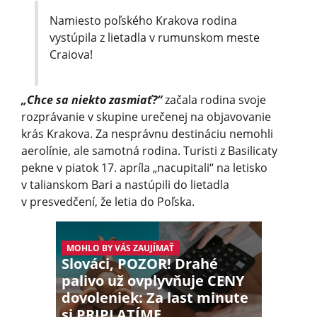
Namiesto poľského Krakova rodina
vystúpila z lietadla v rumunskom meste
Craiova!
„Chce sa niekto zasmiať?“
začala rodina svoje
rozprávanie v skupine urečenej na objavovanie
krás Krakova. Za nesprávnu destináciu nemohli
aerolínie, ale samotná rodina. Turisti z Basilicaty
pekne v piatok 17. apríla „nacupitali“ na letisko
v talianskom Bari a nastúpili do lietadla
v presvedčení, že letia do Poľska.
MOHLO BY VÁS ZAUJÍMAŤ
Slováci, POZOR! Drahé
palivo už ovplyvňuje CENY
dovoleniek: Za last minute
si PRIPLATÍME