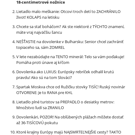
18-centimetrové nožnice
Lietadlo malo meškanie: Otcovi troch detí to ZACHRÁNILO
život! KOLAPS na letisku
Chcete sa stať boháčom? Ak ste niektoré z TÝCHTO znamení,
máte vraj najväčšiu šancu
NEŠŤASTIE na dovolenke v Bulharsku: Senior chcel zachrániť
topiaceho sa, sám ZOMREL
V lete nezabúdajte na TENTO minerál: Telo sa vám poďakuje!
Pomáha proti únave aj kŕčom
Dovolenka ako LUXUS: Európsky rebríček odhalil krutú
pravdu! Ako sú na tom Slováci?
Spartak Moskva chce od Ružičku stovky TISÍC! Ruský novinár
OTVORENE: Je to RANA pre KHL
Lietadlo plné turistov sa PREPADLO o desiatky metrov:
Množstvo ľudí sa ZRANILO
Dovolenkári, POZOR! Na obľúbených plážach môžete dostať
až 36-TISÍCOVÚ pokutu
Ktoré krajiny Európy majú NAJSMRTEĽNEJŠIE cesty? TAKTO