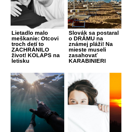
Lietadlo malo
Slovák sa postaral
meškanie: Otcovi
o DRÁMU na
troch detí to
známej pláži! Na
ZACHRÁNILO
mieste museli
život! KOLAPS na
zasahovať
letisku
KARABINIERI