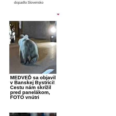
dopadlo Slovensko
MEDVEĎ sa objavil
v Banskej Bystrici!
Cestu nám skrížil
pred panelákom,
FOTO vnútri