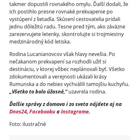
takmer dopustili rovnakého omylu. Ďalší dodali, že
ich postihlo presne rovnaké prekvapenie po
vystúpení z lietadla. Skúsení cestovatelia pridali
jednu dôležitú radu. Tesne pred tým, ako záväzne
zarezervujete letenky, skontrolujte si trojmiestny
medzinárodný kód letiska.
Rodina Lucanianovcov však hlavy nevešia. Po
nečakanom prekvapení sa rozhodli užiť si
destináciu, v ktorej vôbec neplánovali byť. Všetko
zdokumentovali a verejnosti ukázali krásy
Rumunska a do nebies vychválili tamojšiu kuchyňu.
„Všetko to bolo úžasné,“
uzavrela rodina.
Ďalšie správy z domova i zo sveta nájdete aj na
Dnes24
,
Facebooku
a
Instagrame
.
Foto: ilustračné