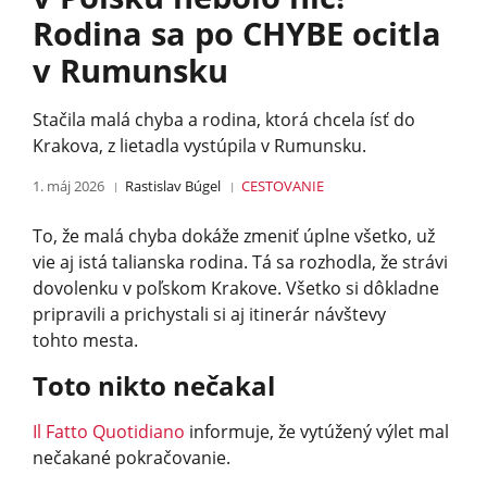
Rodina sa po CHYBE ocitla
v Rumunsku
Stačila malá chyba a rodina, ktorá chcela ísť do
Krakova, z lietadla vystúpila v Rumunsku.
1. máj 2026
Rastislav Búgel
CESTOVANIE
To, že malá chyba dokáže zmeniť úplne všetko, už
vie aj istá talianska rodina. Tá sa rozhodla, že strávi
dovolenku v poľskom Krakove. Všetko si dôkladne
pripravili a prichystali si aj itinerár návštevy
tohto mesta.
Toto nikto nečakal
Il Fatto Quotidiano
informuje, že vytúžený výlet mal
nečakané pokračovanie.