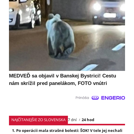
MEDVEĎ sa objavil v Banskej Bystrici! Cestu
nám skrížil pred panelákom, FOTO vnútri
NAJČÍTANEJŠIE ZO SLOVENSKA
7 dní
24 hod
Po operácii mala strašné bolesti: ŠOK! V tele jej nechali