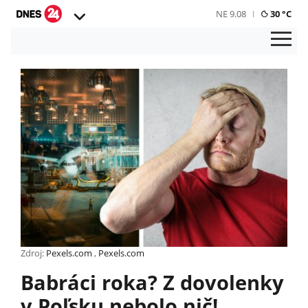
NE 9.08
30 °C
Zdroj:
Pexels.com
,
Pexels.com
Babráci roka? Z dovolenky
v Poľsku nebolo nič!