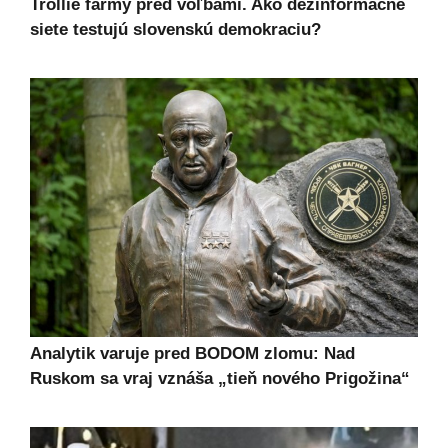
Trollie farmy pred voľbami. Ako dezinformačné
siete testujú slovenskú demokraciu?
Analytik varuje pred BODOM zlomu: Nad
Ruskom sa vraj vznáša „tieň nového Prigožina“