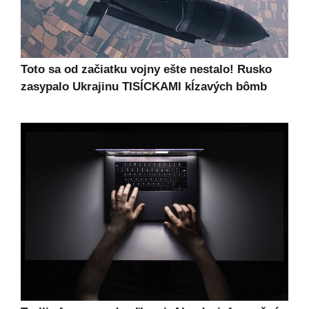
Toto sa od začiatku vojny ešte nestalo! Rusko
zasypalo Ukrajinu TISÍCKAMI kĺzavých bômb