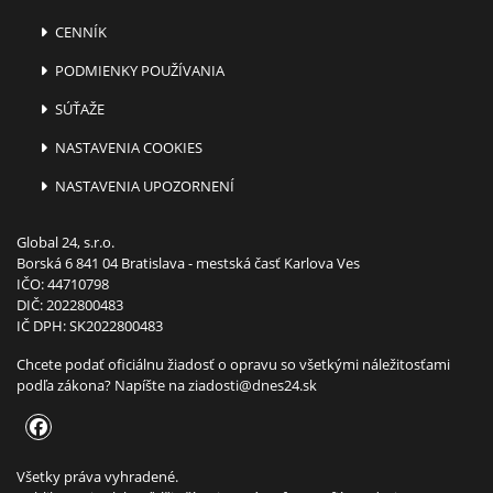
CENNÍK
PODMIENKY POUŽÍVANIA
SÚŤAŽE
NASTAVENIA COOKIES
NASTAVENIA UPOZORNENÍ
Global 24, s.r.o.
Borská 6 841 04 Bratislava - mestská časť Karlova Ves
IČO: 44710798
DIČ: 2022800483
IČ DPH: SK2022800483
Chcete podať oficiálnu žiadosť o opravu so všetkými náležitosťami
podľa zákona? Napíšte na
ziadosti@dnes24.sk
Všetky práva vyhradené.