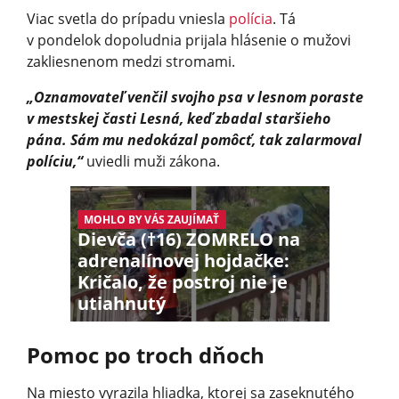
Viac svetla do prípadu vniesla
polícia
. Tá
v pondelok dopoludnia prijala hlásenie o mužovi
zakliesnenom medzi stromami.
„Oznamovateľ venčil svojho psa v lesnom poraste
v mestskej časti Lesná, keď zbadal staršieho
pána. Sám mu nedokázal pomôcť, tak zalarmoval
políciu,“
uviedli muži zákona.
MOHLO BY VÁS ZAUJÍMAŤ
Dievča (†16) ZOMRELO na
adrenalínovej hojdačke:
Kričalo, že postroj nie je
utiahnutý
Pomoc po troch dňoch
Na miesto vyrazila hliadka, ktorej sa zaseknutého