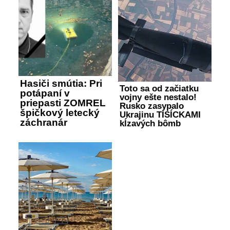
Hasiči smútia: Pri
Toto sa od začiatku
potápaní v
vojny ešte nestalo!
priepasti ZOMREL
Rusko zasypalo
špičkový letecký
Ukrajinu TISÍCKAMI
záchranár
kĺzavých bômb