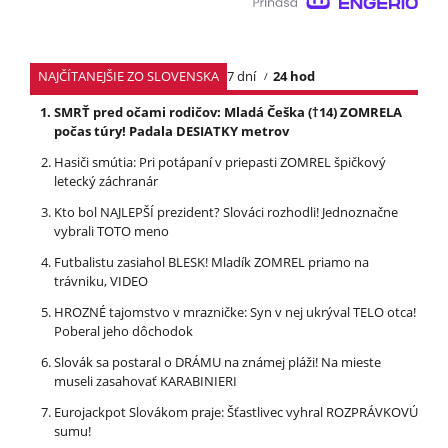
NAJČÍTANEJŠIE ZO SLOVENSKA
7 dní
24 hod
SMRŤ pred očami rodičov: Mladá Češka (†14) ZOMRELA
počas túry! Padala DESIATKY metrov
Hasiči smútia: Pri potápaní v priepasti ZOMREL špičkový
letecký záchranár
Kto bol NAJLEPŠÍ prezident? Slováci rozhodli! Jednoznačne
vybrali TOTO meno
Futbalistu zasiahol BLESK! Mladík ZOMREL priamo na
trávniku, VIDEO
HROZNÉ tajomstvo v mrazničke: Syn v nej ukrýval TELO otca!
Poberal jeho dôchodok
Slovák sa postaral o DRÁMU na známej pláži! Na mieste
museli zasahovať KARABINIERI
Eurojackpot Slovákom praje: Šťastlivec vyhral ROZPRÁVKOVÚ
sumu!