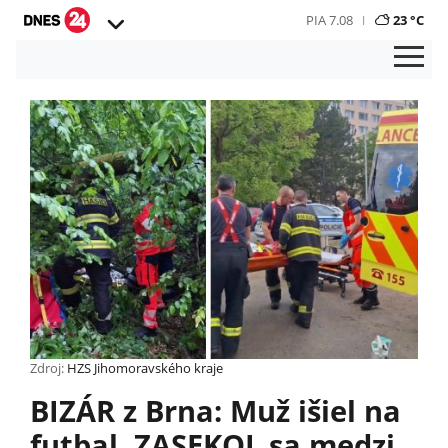
PIA 7.08
23 °C
Zdroj:
HZS Jihomoravského kraje
BIZÁR z Brna: Muž išiel na
futbal, ZASEKOL sa medzi