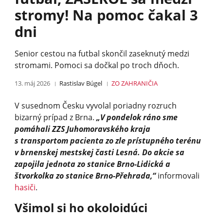
stromy! Na pomoc čakal 3
dni
Senior cestou na futbal skončil zaseknutý medzi
stromami. Pomoci sa dočkal po troch dňoch.
13. máj 2026
Rastislav Búgel
ZO ZAHRANIČIA
V susednom Česku vyvolal poriadny rozruch
bizarný prípad z Brna.
„V pondelok ráno sme
pomáhali ZZS Juhomoravského kraja
s transportom pacienta zo zle prístupného terénu
v brnenskej mestskej časti Lesná. Do akcie sa
zapojila jednota zo stanice Brno-Lidická a
štvorkolka zo stanice Brno-Přehrada,“
informovali
hasiči
.
Všimol si ho okoloidúci