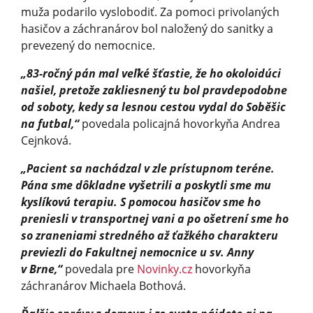
muža podarilo vyslobodiť. Za pomoci privolaných
hasičov a záchranárov bol naložený do sanitky a
prevezený do nemocnice.
„83-ročný pán mal veľké šťastie, že ho okoloidúci
našiel, pretože zakliesnený tu bol pravdepodobne
od soboty, kedy sa lesnou cestou vydal do Soběšic
na futbal,“
povedala policajná hovorkyňa Andrea
Cejnková.
„Pacient sa nachádzal v zle prístupnom teréne.
Pána sme dôkladne vyšetrili a poskytli sme mu
kyslíkovú terapiu. S pomocou hasičov sme ho
preniesli v transportnej vani a po ošetrení sme ho
so zraneniami stredného až ťažkého charakteru
previezli do Fakultnej nemocnice u sv. Anny
v Brne,“
povedala pre
Novinky.cz
hovorkyňa
záchranárov Michaela Bothová.