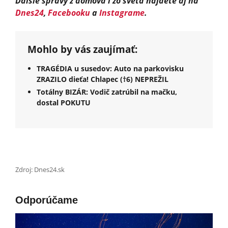
Ďalšie správy z domova i zo sveta nájdete aj na
Dnes24
,
Facebooku
a
Instagrame
.
Mohlo by vás zaujímať:
TRAGÉDIA u susedov: Auto na parkovisku
ZRAZILO dieťa! Chlapec (†6) NEPREŽIL
Totálny BIZÁR: Vodič zatrúbil na mačku,
dostal POKUTU
Zdroj: Dnes24.sk
Odporúčame