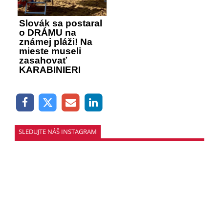
Slovák sa postaral
o DRÁMU na
známej pláži! Na
mieste museli
zasahovať
KARABINIERI
SLEDUJTE NÁŠ INSTAGRAM
SLEDOVAŤ