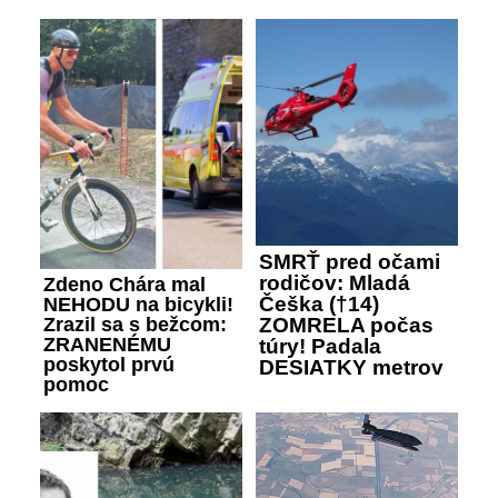
SMRŤ pred očami
rodičov: Mladá
Zdeno Chára mal
Češka (†14)
NEHODU na bicykli!
Zrazil sa s bežcom:
ZOMRELA počas
ZRANENÉMU
túry! Padala
poskytol prvú
DESIATKY metrov
pomoc