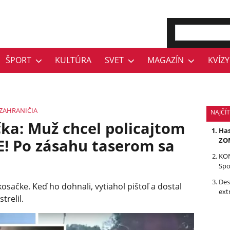
ŠPORT
KULTÚRA
SVET
MAGAZÍN
KVÍZY
 ZAHRANIČIA
NAJČÍ
a: Muž chcel policajtom
Has
E! Po zásahu taserom sa
ZOM
KON
Spo
Des
kosačke. Keď ho dohnali, vytiahol pištoľ a dostal
ext
trelil.