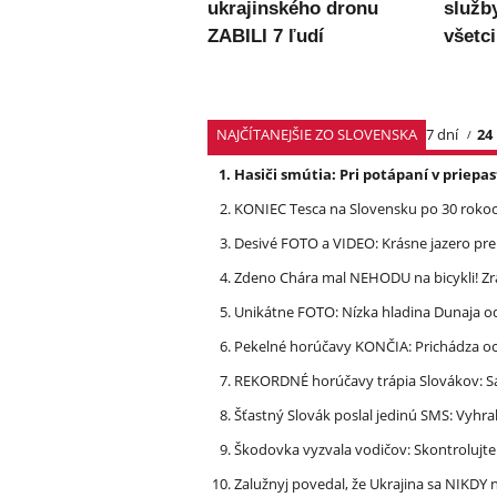
ukrajinského dronu
služb
ZABILI 7 ľudí
všetc
NAJČÍTANEJŠIE ZO SLOVENSKA
7 dní
24
Hasiči smútia: Pri potápaní v priep
KONIEC Tesca na Slovensku po 30 rokoch
Desivé FOTO a VIDEO: Krásne jazero p
Zdeno Chára mal NEHODU na bicykli! Z
Unikátne FOTO: Nízka hladina Dunaja od
Pekelné horúčavy KONČIA: Prichádza och
REKORDNÉ horúčavy trápia Slovákov: Sa
Šťastný Slovák poslal jedinú SMS: Vyhra
Škodovka vyzvala vodičov: Skontrolujt
Zalužnyj povedal, že Ukrajina sa NIKDY n