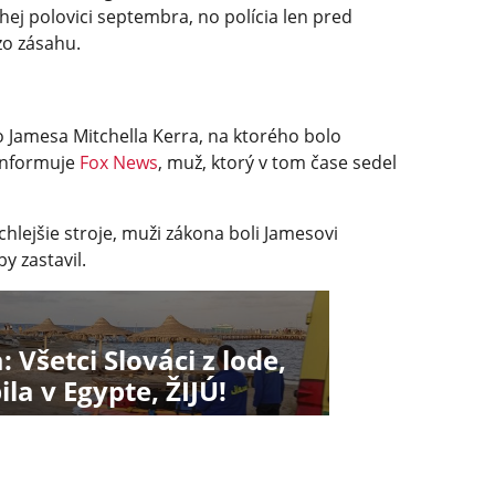
uhej polovici septembra, no polícia len pred
zo zásahu.
ého Jamesa Mitchella Kerra, na ktorého bolo
 informuje
Fox News
, muž, ktorý v tom čase sedel
hlejšie stroje, muži zákona boli Jamesovi
y zastavil.
 Všetci Slováci z lode,
la v Egypte, ŽIJÚ!