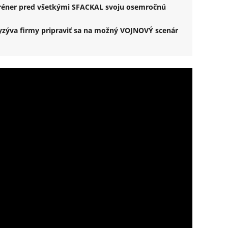
Tréner pred všetkými SFACKAL svoju osemročnú
zýva firmy pripraviť sa na možný VOJNOVÝ scenár