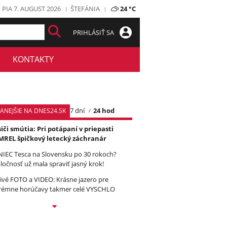
PIA 7. AUGUST 2026
ŠTEFÁNIA
24 °C
PRIHLÁSIŤ SA
KONTAKTY
7 dní
24 hod
TANEJŠIE NA DNES24.SK
iči smútia: Pri potápaní v priepasti
REL špičkový letecký záchranár
IEC Tesca na Slovensku po 30 rokoch?
ločnosť už mala spraviť jasný krok!
ivé FOTO a VIDEO: Krásne jazero pre
rémne horúčavy takmer celé VYSCHLO