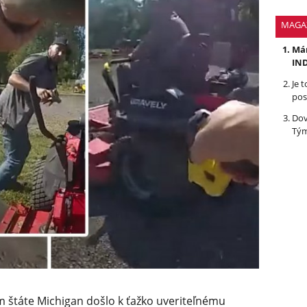
MAGA
Mám
IND
Je 
pos
Dov
Tým
 štáte Michigan došlo k ťažko uveriteľnému