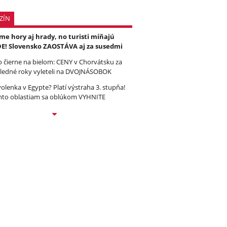
ZÍN
e hory aj hrady, no turisti míňajú
E! Slovensko ZAOSTÁVA aj za susedmi
to čierne na bielom: CENY v Chorvátsku za
ledné roky vyleteli na DVOJNÁSOBOK
olenka v Egypte? Platí výstraha 3. stupňa!
to oblastiam sa oblúkom VYHNITE