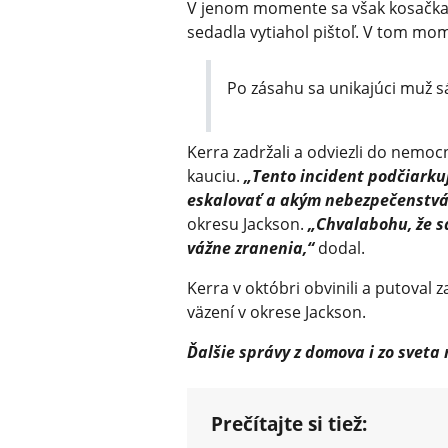
V jenom momente sa však kosačka 
sedadla vytiahol pištoľ. V tom mo
Po zásahu sa unikajúci muž sá
Kerra zadržali a odviezli do nemoc
kauciu.
„Tento incident podčiarkuj
eskalovať a akým nebezpečenstvám
okresu Jackson.
„Chvalabohu, že sa
vážne zranenia,“
dodal.
Kerra v októbri obvinili a putoval
väzení v okrese Jackson.
Ďalšie správy z domova i zo sveta
Prečítajte si tiež: