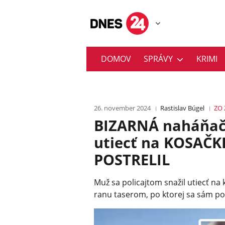
DOMOV
SPRÁVY
KRIMI
26. november 2024
Rastislav Búgel
ZO
BIZARNÁ naháňačk
utiecť na KOSAČK
POSTRELIL
Muž sa policajtom snažil utiecť na 
ranu taserom, po ktorej sa sám pos