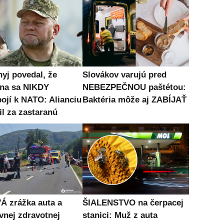
nyj povedal, že
Slovákov varujú pred
ina sa NIKDY
NEBEZPEČNOU paštétou:
pojí k NATO: Alianciu
Baktéria môže aj ZABÍJAŤ
il za zastaranú
Á zrážka auta a
ŠIALENSTVO na čerpacej
vnej zdravotnej
stanici: Muž z auta