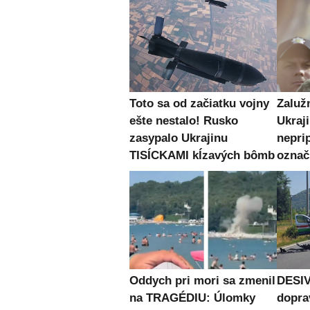
Toto sa od začiatku vojny
Zaluž
ešte nestalo! Rusko
Ukraj
zasypalo Ukrajinu
nepri
TISÍCKAMI kĺzavých bômb
označ
Oddych pri mori sa zmenil
DESIV
na TRAGÉDIU: Úlomky
dopra