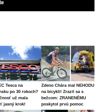
C Tesca na
Zdeno Chára mal NEHODU
nsku po 30 rokoch?
na bicykli! Zrazil sa s
čnosť už mala
bežcom: ZRANENÉMU
ť jasný krok!
poskytol prvú pomoc