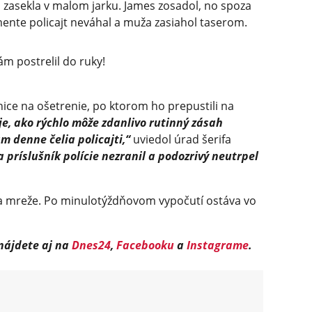
zasekla v malom jarku. James zosadol, no spoza
mente policajt neváhal a muža zasiahol taserom.
m postrelil do ruky!
nice na ošetrenie, po ktorom ho prepustili na
e, ako rýchlo môže zdanlivo rutinný zásah
 denne čelia policajti,“
uviedol úrad šerifa
 príslušník polície nezranil a podozrivý neutrpel
 za mreže. Po minulotýždňovom vypočutí ostáva vo
 nájdete aj na
Dnes24
,
Facebooku
a
Instagrame
.