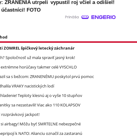
y: ZRANENIA utrpeli
vypustil roj včiel a odišiel!
i účastníci! FOTO
 hod
asti ZOMREL špičkový letecký záchranár
? Spoločnosť už mala spraviť jasný krok!
re extrémne horúčavy takmer celé VYSCHLO
razil sa s bežcom: ZRANENÉMU poskytol prvú pomoc
halila VRAKY nacistických lodí
ladenie! Teploty klesnú aj o vyše 10 stupňov
nitky sa nezastavili! Viac ako 110 KOLAPSOV
l rozprávkový jackpot!
e si airbagy! Môžu byť SMRTEĽNE nebezpečné
epripojí k NATO: Alianciu označil za zastaranú