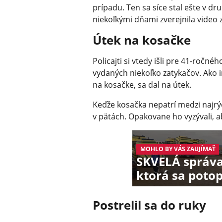
prípadu. Ten sa síce stal ešte v dr
niekoľkými dňami zverejnila video 
Útek na kosačke
Policajti si vtedy išli pre 41-ročn
vydaných niekoľko zatykačov. Ako
na kosačke, sa dal na útek.
Keďže kosačka nepatrí medzi najrýc
v pätách. Opakovane ho vyzývali, ab
MOHLO BY VÁS ZAUJÍMAŤ
SKVELÁ správa:
ktorá sa potopi
Postrelil sa do ruky