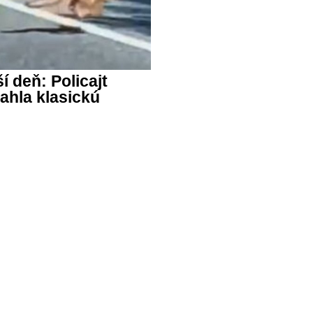
í deň: Policajt
iahla klasickú