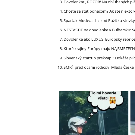
Dovolenkári, POZOR! Na obľúbených pl
Chcete sa stať boháčom? Ak ste niektor
Spartak Moskva chce od Ružičku stovky
NEŠŤASTIE na dovolenke v Bulharsku: S
Dovolenka ako LUXUS: Európsky rebríček
Ktoré krajiny Európy majú NAJSMRTEĽN
Slovenský startup prekvapil: Dokáže pi
SMRŤ pred očami rodičov: Mladá Češka