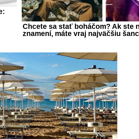
e:
Chcete sa stať boháčom? Ak ste 
znamení, máte vraj najväčšiu šan