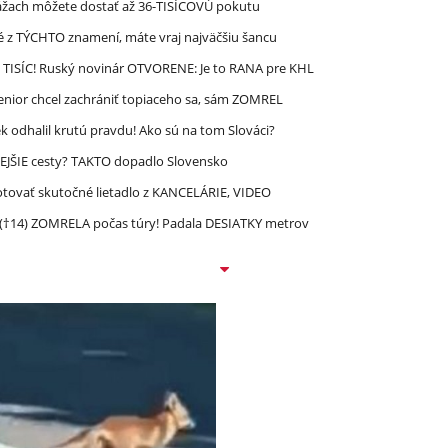
ážach môžete dostať až 36-TISÍCOVÚ pokutu
é z TÝCHTO znamení, máte vraj najväčšiu šancu
 TISÍC! Ruský novinár OTVORENE: Je to RANA pre KHL
enior chcel zachrániť topiaceho sa, sám ZOMREL
 odhalil krutú pravdu! Ako sú na tom Slováci?
EJŠIE cesty? TAKTO dopadlo Slovensko
lotovať skutočné lietadlo z KANCELÁRIE, VIDEO
 (†14) ZOMRELA počas túry! Padala DESIATKY metrov