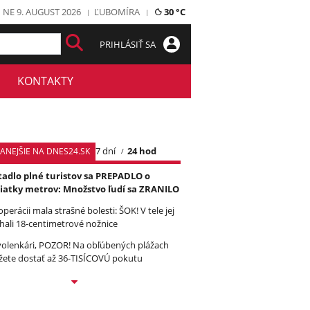
NE 9. AUGUST 2026
ĽUBOMÍRA
30 °C
PRIHLÁSIŤ SA
KONTAKTY
7 dní
24 hod
TANEJŠIE NA DNES24.SK
tadlo plné turistov sa PREPADLO o
iatky metrov: Množstvo ľudí sa ZRANILO
operácii mala strašné bolesti: ŠOK! V tele jej
hali 18-centimetrové nožnice
olenkári, POZOR! Na obľúbených plážach
ete dostať až 36-TISÍCOVÚ pokutu