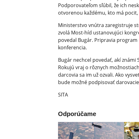
Podporovateľom sľúbil, že ich nes
otvorenou každému, kto má pocit, ž
Ministerstvo vnútra zaregistruje 
zvolá Most-híd ustanovujúci kongre
povedal Bugár. Pripravia program
konferencia.
Bugár nechcel povedať, akí známi S
Rokujú vraj o rôznych možnostiach. 
darcovia sa im už ozvali. Ako vysve
bude možné podpisovať darovacie
SITA
Odporúčame