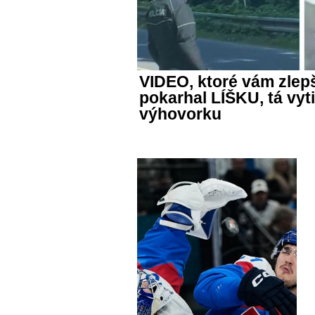
VIDEO, ktoré vám zlepš
pokarhal LÍŠKU, tá vyt
výhovorku