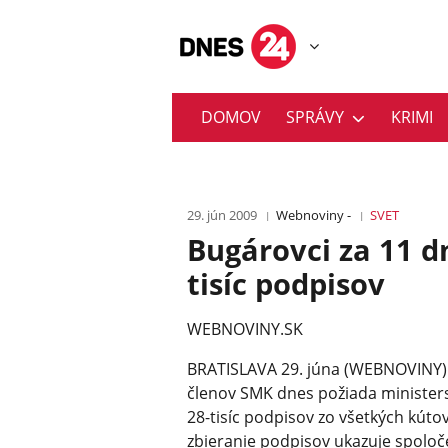
DOMOV
SPRÁVY
KRIMI
29. jún 2009
Webnoviny -
SVET
Bugárovci za 11 d
tisíc podpisov
WEBNOVINY.SK
BRATISLAVA 29. júna (WEBNOVINY) 
členov SMK dnes požiada ministerst
28-tisíc podpisov zo všetkých kúto
zbieranie podpisov ukazuje spolo