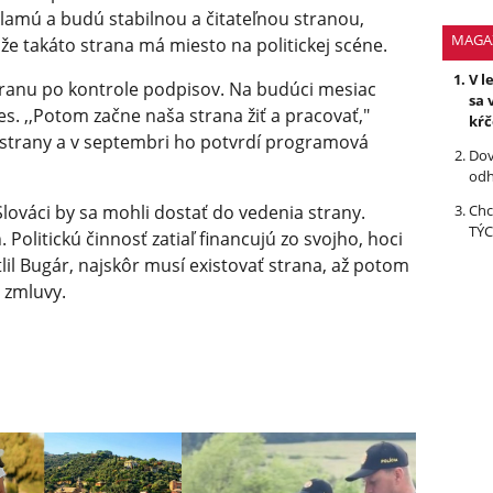
klamú a budú stabilnou a čitateľnou stranou,
MAGA
e takáto strana má miesto na politickej scéne.
V l
stranu po kontrole podpisov. Na budúci mesiac
sa 
s. ,,Potom začne naša strana žiť a pracovať,"
kŕ
 strany a v septembri ho potvrdí programová
Dov
odh
lováci by sa mohli dostať do vedenia strany.
Chc
TÝC
Politickú činnosť zatiaľ financujú zo svojho, hoci
tlil Bugár, najskôr musí existovať strana, až potom
 zmluvy.