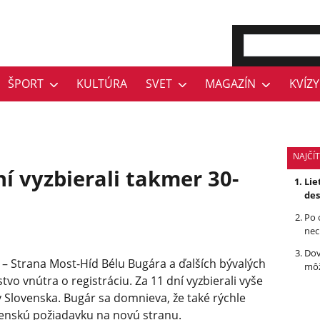
ŠPORT
KULTÚRA
SVET
MAGAZÍN
KVÍZY
NAJČÍ
ní vyzbierali takmer 30-
Lie
des
Po 
nec
Dov
– Strana Most-Híd Bélu Bugára a ďalších bývalých
môž
vo vnútra o registráciu. Za 11 dní vyzbierali vyše
v Slovenska. Bugár sa domnieva, že také rýchle
čenskú požiadavku na novú stranu.