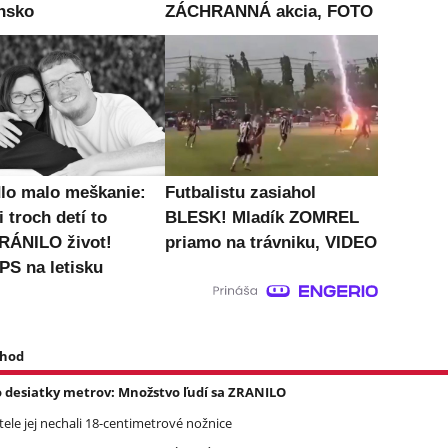
nsko
ZÁCHRANNÁ akcia, FOTO
dlo malo meškanie:
Futbalistu zasiahol
 troch detí to
BLESK! Mladík ZOMREL
ÁNILO život!
priamo na trávniku, VIDEO
S na letisku
 hod
o desiatky metrov: Množstvo ľudí sa ZRANILO
 tele jej nechali 18-centimetrové nožnice