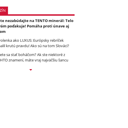
ZÍN
ete nezabúdajte na TENTO minerál: Telo
vám poďakuje! Pomáha proti únave aj
čom
olenka ako LUXUS: Európsky rebríček
alil krutú pravdu! Ako sú na tom Slováci?
ete sa stať boháčom? Ak ste niektoré z
HTO znamení, máte vraj najväčšiu šancu