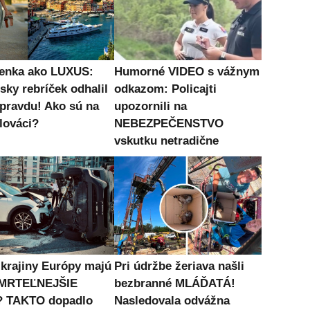
enka ako LUXUS:
Humorné VIDEO s vážnym
sky rebríček odhalil
odkazom: Policajti
 pravdu! Ako sú na
upozornili na
lováci?
NEBEZPEČENSTVO
vskutku netradične
 krajiny Európy majú
Pri údržbe žeriava našli
MRTEĽNEJŠIE
bezbranné MLÁĎATÁ!
? TAKTO dopadlo
Nasledovala odvážna