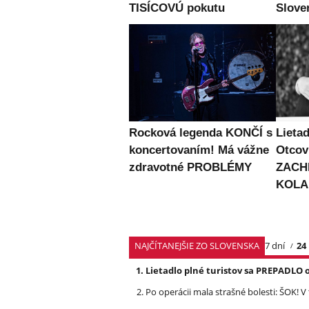
TISÍCOVÚ pokutu
Slove
Rocková legenda KONČÍ s
Lieta
koncertovaním! Má vážne
Otcovi
zdravotné PROBLÉMY
ZACHR
KOLAP
NAJČÍTANEJŠIE ZO SLOVENSKA
7 dní
24
Lietadlo plné turistov sa PREPADLO 
Po operácii mala strašné bolesti: ŠOK! V