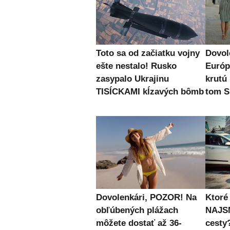
Toto sa od začiatku vojny
Dovol
ešte nestalo! Rusko
Európ
zasypalo Ukrajinu
krutú
TISÍCKAMI kĺzavých bômb
tom S
Dovolenkári, POZOR! Na
Ktoré
obľúbených plážach
NAJS
môžete dostať až 36-
cesty