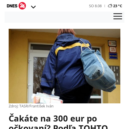
SO 8.08
23 °C
Zdroj: TASR/František Iván
Čakáte na 300 eur po
očkovaní? Podľa TOHTO