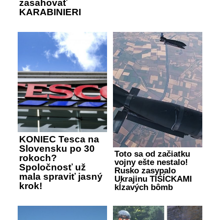
zasahovať
KARABINIERI
KONIEC Tesca na
Slovensku po 30
Toto sa od začiatku
rokoch?
vojny ešte nestalo!
Spoločnosť už
Rusko zasypalo
mala spraviť jasný
Ukrajinu TISÍCKAMI
krok!
kĺzavých bômb