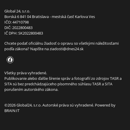
Global 24, s.r.o.
Borská 6 841 04 Bratislava - mestská časť Karlova Ves
IČO: 44710798
DIČ: 2022800483
IČ DPH: SK2022800483
Chcete podať oficiálnu žiadosť o opravu so všetkými náležitosťami
podľa zákona? Napíšte na
ziadosti@dnes24.sk
Všetky práva vyhradené.
Publikovanie alebo ďalšie šírenie správ a fotografií zo zdrojov TASR a
SITA sú bez predchádzajúceho písomného súhlasu TASR a SITA
porušením autorského zákona.
©2026 Global24, s.r.o. Autorské práva sú vyhradené. Powered by
BRAIN:IT