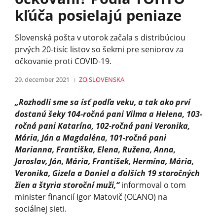
kľúča posielajú peniaze
Slovenská pošta v utorok začala s distribúciou
prvých 20-tisíc listov so šekmi pre seniorov za
očkovanie proti COVID-19.
29. december 2021
ZO SLOVENSKA
„Rozhodli sme sa ísť podľa veku, a tak ako prví
dostanú šeky 104-ročná pani Vilma a Helena, 103-
ročná pani Katarína, 102-ročná pani Veronika,
Mária, Ján a Magdaléna, 101-ročná pani
Marianna, Františka, Elena, Ružena, Anna,
Jaroslav, Ján, Mária, František, Hermína, Mária,
Veronika, Gizela a Daniel a ďalších 19 storočných
žien a štyria storoční muži,“
informoval o tom
minister financií Igor Matovič (OĽANO) na
sociálnej sieti.