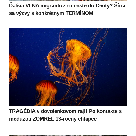
Ďalšia VLNA migrantov na ceste do Ceuty? Šíria
sa výzvy s konkrétnym TERMÍNOM
TRAGÉDIA v dovolenkovom raji! Po kontakte s
medúzou ZOMREL 13-ročný chlapec