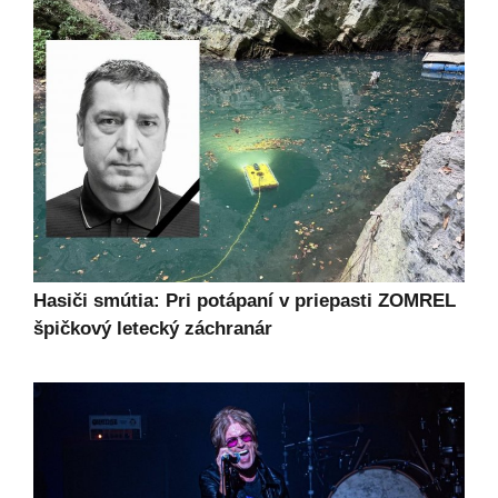
Hasiči smútia: Pri potápaní v priepasti ZOMREL
špičkový letecký záchranár