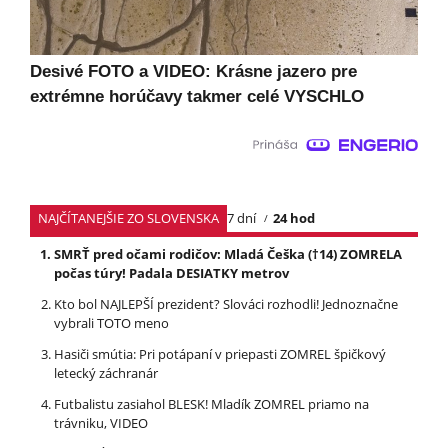
Desivé FOTO a VIDEO: Krásne jazero pre
extrémne horúčavy takmer celé VYSCHLO
NAJČÍTANEJŠIE ZO SLOVENSKA
7 dní
24 hod
SMRŤ pred očami rodičov: Mladá Češka (†14) ZOMRELA
počas túry! Padala DESIATKY metrov
Kto bol NAJLEPŠÍ prezident? Slováci rozhodli! Jednoznačne
vybrali TOTO meno
Hasiči smútia: Pri potápaní v priepasti ZOMREL špičkový
letecký záchranár
Futbalistu zasiahol BLESK! Mladík ZOMREL priamo na
trávniku, VIDEO