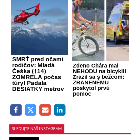
SMRŤ pred očami
rodičov: Mladá
Zdeno Chára mal
Češka (†14)
NEHODU na bicykli!
Zrazil sa s bežcom:
ZOMRELA počas
ZRANENÉMU
túry! Padala
poskytol prvú
DESIATKY metrov
pomoc
SLEDUJTE NÁŠ INSTAGRAM