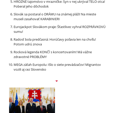
HROZNÉ tajomstvo v mrazničke: Syn v nej ukrýval TELO otca!
Poberal jeho dôchodok
Slovák sa postaral o DRÁMU na známej pláži! Na mieste
museli zasahovať KARABINIERI
Eurojackpot Slovákom praje: Šťastlivec vyhral ROZPRÁVKOVÚ
sumu!
Radosť bola predčasná: Horúčavy poľavia len na chvíľu!
Potom udrú znova
Rocková legenda KONČÍ s koncertovaním! Má vážne
zdravotné PROBLÉMY
MEGA záťah Europolu: Išlo o siete prevádzačov! Migrantov
vozili aj cez Slovensko