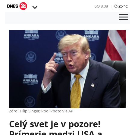
SO 8.08
25 °C
Zdroj: Filip Singer, Pool Photo via AP
Celý svet je v pozore!
Prímerie medzi USA a