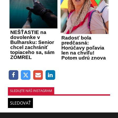
NEŠŤASTIE na
dovolenke v
Radosť bola
Bulharsku: Senior
predčasná:
chcel zachrániť
Horúčavy poľavia
topiaceho sa, sám
len na chvíľu!
ZOMREL
Potom udrú znova
SLEDUJTE NÁŠ INSTAGRAM
SLEDOVAŤ