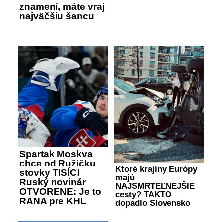
znamení, máte vraj
najväčšiu šancu
Spartak Moskva
chce od Ružičku
Ktoré krajiny Európy
stovky TISÍC!
majú
Ruský novinár
NAJSMRTEĽNEJŠIE
OTVORENE: Je to
cesty? TAKTO
RANA pre KHL
dopadlo Slovensko