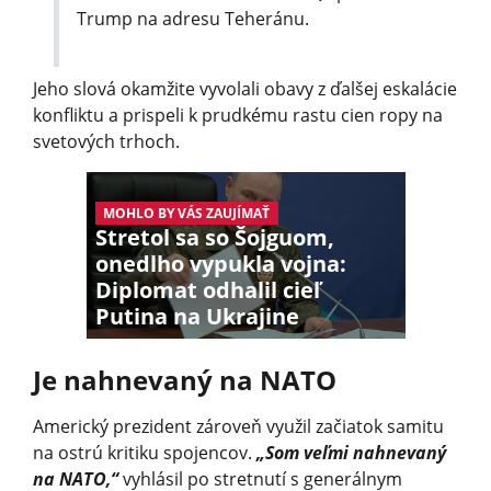
Trump na adresu Teheránu.
Jeho slová okamžite vyvolali obavy z ďalšej eskalácie
konfliktu a prispeli k prudkému rastu cien ropy na
svetových trhoch.
MOHLO BY VÁS ZAUJÍMAŤ
Stretol sa so Šojguom,
onedlho vypukla vojna:
Diplomat odhalil cieľ
Putina na Ukrajine
Je nahnevaný na NATO
Americký prezident zároveň využil začiatok samitu
na ostrú kritiku spojencov.
„Som veľmi nahnevaný
na NATO,“
vyhlásil po stretnutí s generálnym