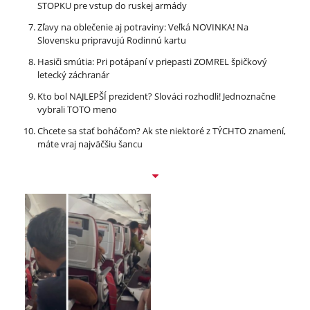
STOPKU pre vstup do ruskej armády
Zľavy na oblečenie aj potraviny: Veľká NOVINKA! Na
Slovensku pripravujú Rodinnú kartu
Hasiči smútia: Pri potápaní v priepasti ZOMREL špičkový
letecký záchranár
Kto bol NAJLEPŠÍ prezident? Slováci rozhodli! Jednoznačne
vybrali TOTO meno
Chcete sa stať boháčom? Ak ste niektoré z TÝCHTO znamení,
máte vraj najväčšiu šancu