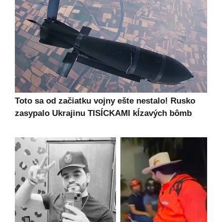
Toto sa od začiatku vojny ešte nestalo! Rusko
zasypalo Ukrajinu TISÍCKAMI kĺzavých bômb