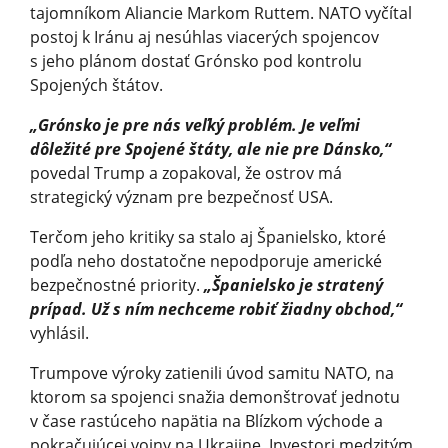
tajomníkom Aliancie Markom Ruttem. NATO vyčítal
postoj k Iránu aj nesúhlas viacerých spojencov
s jeho plánom dostať Grónsko pod kontrolu
Spojených štátov.
„Grónsko je pre nás veľký problém. Je veľmi
dôležité pre Spojené štáty, ale nie pre Dánsko,“
povedal Trump a zopakoval, že ostrov má
strategický význam pre bezpečnosť USA.
Terčom jeho kritiky sa stalo aj Španielsko, ktoré
podľa neho dostatočne nepodporuje americké
bezpečnostné priority.
„Španielsko je stratený
prípad. Už s ním nechceme robiť žiadny obchod,“
vyhlásil.
Trumpove výroky zatienili úvod samitu NATO, na
ktorom sa spojenci snažia demonštrovať jednotu
v čase rastúceho napätia na Blízkom východe a
pokračujúcej vojny na Ukrajine. Investori medzitým