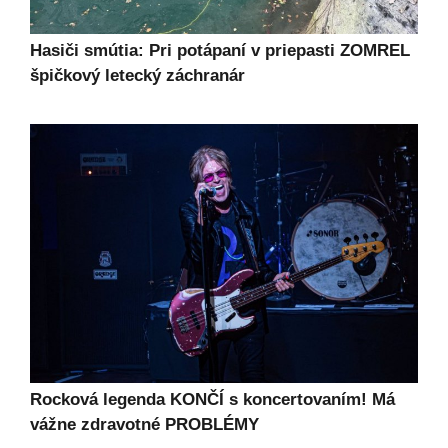
Hasiči smútia: Pri potápaní v priepasti ZOMREL
špičkový letecký záchranár
Rocková legenda KONČÍ s koncertovaním! Má
vážne zdravotné PROBLÉMY