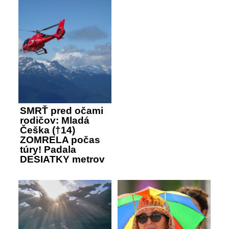
SMRŤ pred očami
rodičov: Mladá
Češka (†14)
ZOMRELA počas
túry! Padala
DESIATKY metrov