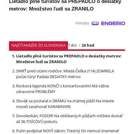
Lietadlo plné turistov sa PREPADLO o desiatky
metrov: Množstvo ľudí sa ZRANILO
NAJČÍTANEJŠIE ZO SLOVENSKA
7 dní
24 hod
Lietadlo plné turistov sa PREPADLO o desiatky metrov:
Množstvo ľudí sa ZRANILO
SMRŤ pred očami rodičov: Mladá Češka (†14) ZOMRELA
počas túry! Padala DESIATKY metrov
Rocková legenda KONČÍ s koncertovaním! Má vážne
zdravotné PROBLÉMY
Slovák sa postaral o DRÁMU na známej pláži! Na mieste
museli zasahovať KARABINIERI
Dovolenkári, POZOR! Na obľúbených plážach môžete dostať
až 36-TISÍCOVÚ pokutu
Putin podpísal NOVÝ zákon: Trestný čin nemusí znamenať