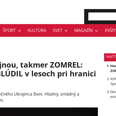
ŠPORT
KULTÚRA
SVET
MAGAZÍN
KVÍZY
NAJČÍ
ojnou, takmer ZOMREL:
Has
LÚDIL v lesoch pri hranici
ZOM
KON
Spo
Des
očného Ukrajinca život. Hladný, smädný a
ext
om.