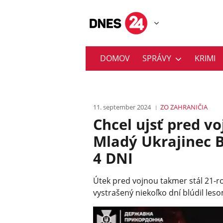
DOMOV
SPRÁVY
KRIMI
11. september 2024
ZO ZAHRANIČIA
Chcel ujsť pred v
Mladý Ukrajinec B
4 DNI
Útek pred vojnou takmer stál 21-r
vystrašený niekoľko dní blúdil les