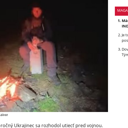
MAGA
Mám
IND
Je 
pos
Dov
Tým
аїни
1-ročný Ukrajinec sa rozhodol utiecť pred vojnou.