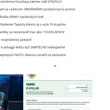
re extrémne horúčavy takmer celé VYSCHLO
razil sa s bežcom: ZRANENÉMU poskytol prvú pomoc
halila VRAKY nacistických lodí
ladenie! Teploty klesnú aj o vyše 10 stupňov
nitky sa nezastavili! Viac ako 110 KOLAPSOV
l rozprávkový jackpot!
e si airbagy! Môžu byť SMRTEĽNE nebezpečné
epripojí k NATO: Alianciu označil za zastaranú