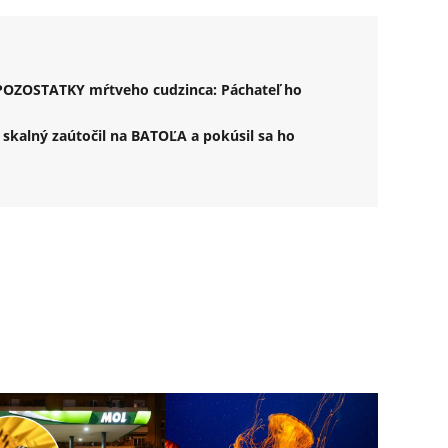
i POZOSTATKY mŕtveho cudzinca: Páchateľ ho
skalný zaútočil na BATOĽA a pokúsil sa ho