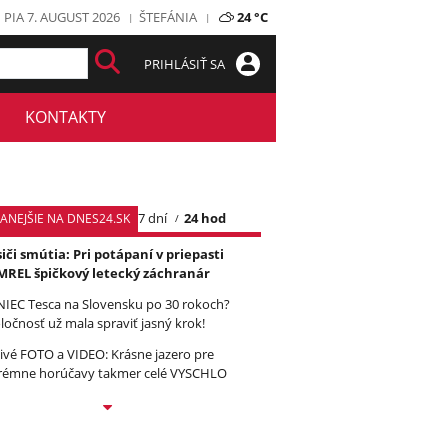
PIA 7. AUGUST 2026
ŠTEFÁNIA
24 °C
PRIHLÁSIŤ SA
KONTAKTY
7 dní
24 hod
TANEJŠIE NA DNES24.SK
iči smútia: Pri potápaní v priepasti
REL špičkový letecký záchranár
IEC Tesca na Slovensku po 30 rokoch?
ločnosť už mala spraviť jasný krok!
ivé FOTO a VIDEO: Krásne jazero pre
rémne horúčavy takmer celé VYSCHLO