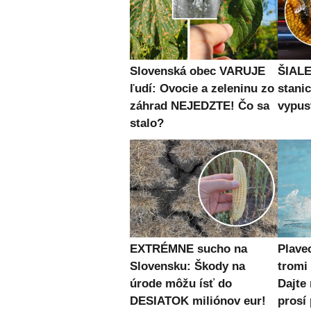
Slovenská obec VARUJE
ŠIALE
ľudí: Ovocie a zeleninu zo
stanic
záhrad NEJEDZTE! Čo sa
vypust
stalo?
EXTRÉMNE sucho na
Plave
Slovensku: Škody na
trom
úrode môžu ísť do
Dajte
DESIATOK miliónov eur!
prosí 