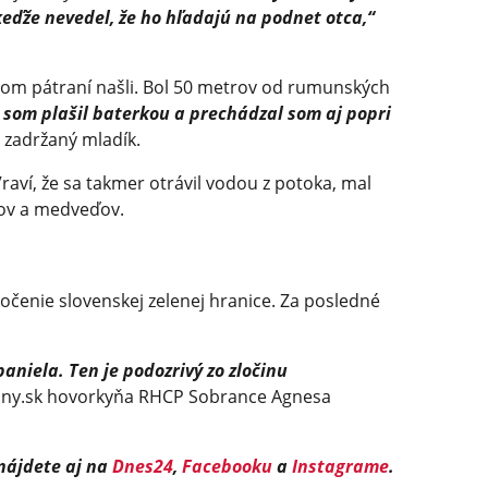
eďže nevedel, že ho hľadajú na podnet otca,“
om pátraní našli. Bol 50 metrov od rumunských
 som plašil baterkou a prechádzal som aj popri
 zadržaný mladík.
Vraví, že sa takmer otrávil vodou z potoka, mal
kov a medveďov.
očenie slovenskej zelenej hranice. Za posledné
aniela. Ten je podozrivý zo zločinu
iny.sk hovorkyňa RHCP Sobrance Agnesa
 nájdete aj na
Dnes24
,
Facebooku
a
Instagrame
.