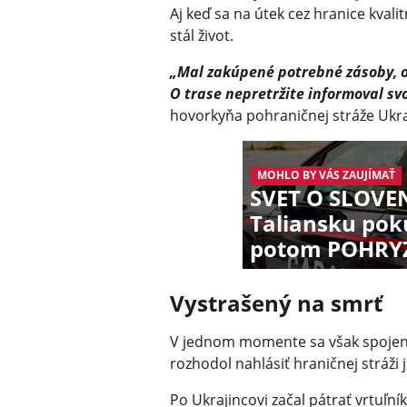
Aj keď sa na útek cez hranice kval
stál život.
„Mal zakúpené potrebné zásoby, ob
O trase nepretržite informoval svo
hovorkyňa pohraničnej stráže Ukra
MOHLO BY VÁS ZAUJÍMAŤ
SVET O SLOVEN
Taliansku pok
potom POHRYZ
Vystrašený na smrť
V jednom momente sa však spojenie 
rozhodol nahlásiť hraničnej stráži
Po Ukrajincovi začal pátrať vrtuľní