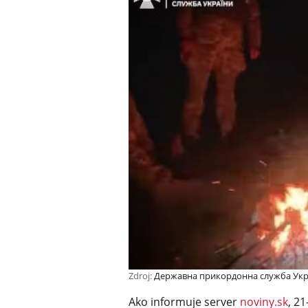
Zdroj:
Державна прикордонна служба Укр
Ako informuje server
noviny.sk
, 2