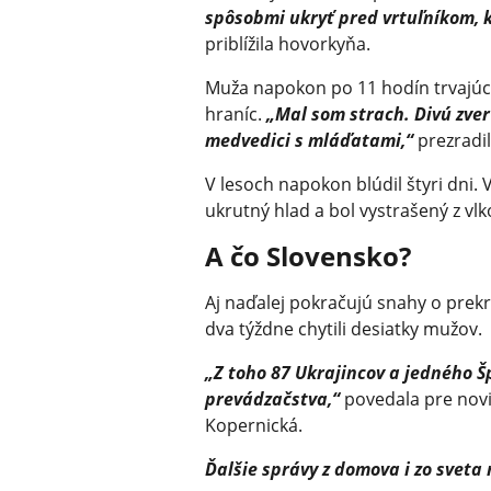
spôsobmi ukryť pred vrtuľníkom, k
priblížila hovorkyňa.
Muža napokon po 11 hodín trvajúc
hraníc.
„Mal som strach. Divú zver
medvedici s mláďatami,“
prezradil
V lesoch napokon blúdil štyri dni. 
ukrutný hlad a bol vystrašený z vl
A čo Slovensko?
Aj naďalej pokračujú snahy o prekr
dva týždne chytili desiatky mužov.
„Z toho 87 Ukrajincov a jedného Šp
prevádzačstva,“
povedala pre nov
Kopernická.
Ďalšie správy z domova i zo sveta