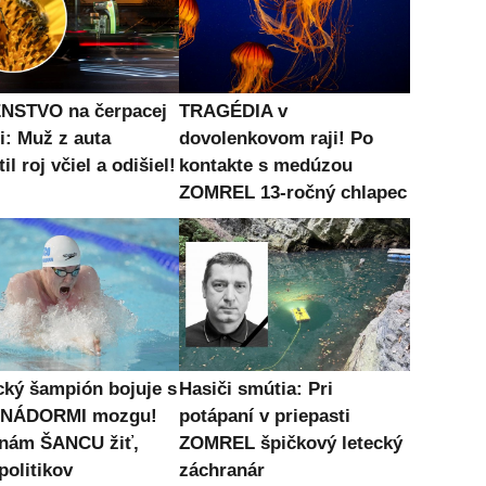
NSTVO na čerpacej
TRAGÉDIA v
i: Muž z auta
dovolenkovom raji! Po
il roj včiel a odišiel!
kontakte s medúzou
ZOMREL 13-ročný chlapec
cký šampión bojuje s
Hasiči smútia: Pri
i NÁDORMI mozgu!
potápaní v priepasti
 nám ŠANCU žiť,
ZOMREL špičkový letecký
politikov
záchranár