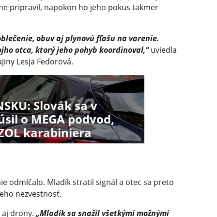
itne pripravil, napokon ho jeho pokus takmer
lečenie, obuv aj plynovú fľašu na varenie.
jho otca, ktorý jeho pohyb koordinoval,“
uviedla
jiny Lesja Fedorová.
SKU: Slovák sa v
úsil o MEGA podvod,
OL karabiniera
odmlčalo. Mladík stratil signál a otec sa preto
 jeho nezvestnosť.
k aj drony.
„Mladík sa snažil všetkými možnými