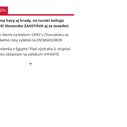
ZÍN
e hory aj hrady, no turisti míňajú
E! Slovensko ZAOSTÁVA aj za susedmi
to čierne na bielom: CENY v Chorvátsku za
ledné roky vyleteli na DVOJNÁSOBOK
olenka v Egypte? Platí výstraha 3. stupňa!
to oblastiam sa oblúkom VYHNITE