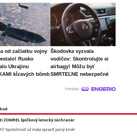
sa od začiatku vojny
Škodovka vyzvala
nestalo! Rusko
vodičov: Skontrolujte si
alo Ukrajinu
airbagy! Môžu byť
KAMI kĺzavých bômb
SMRTEĽNE nebezpečné
 hod
asti ZOMREL špičkový letecký záchranár
? Spoločnosť už mala spraviť jasný krok!