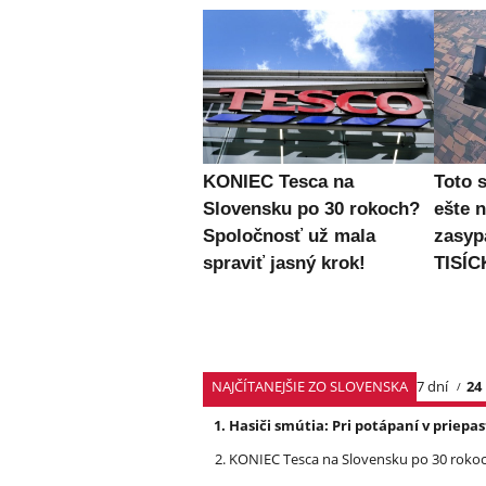
KONIEC Tesca na
Toto 
Slovensku po 30 rokoch?
ešte 
Spoločnosť už mala
zasyp
spraviť jasný krok!
TISÍC
NAJČÍTANEJŠIE ZO SLOVENSKA
7 dní
24
Hasiči smútia: Pri potápaní v priep
KONIEC Tesca na Slovensku po 30 rokoch