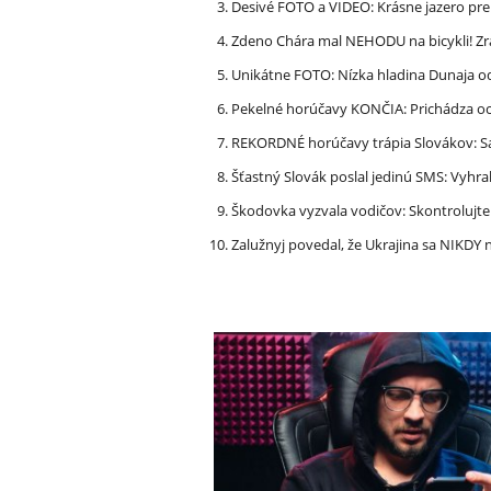
Desivé FOTO a VIDEO: Krásne jazero p
Zdeno Chára mal NEHODU na bicykli! Z
Unikátne FOTO: Nízka hladina Dunaja od
Pekelné horúčavy KONČIA: Prichádza och
REKORDNÉ horúčavy trápia Slovákov: Sa
Šťastný Slovák poslal jedinú SMS: Vyhra
Škodovka vyzvala vodičov: Skontrolujt
Zalužnyj povedal, že Ukrajina sa NIKDY n