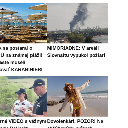
k sa postaral o
MIMORIADNE: V areáli
 na známej pláži!
Slovnaftu vypukol požiar!
este museli
ovať KARABINIERI
né VIDEO s vážnym
Dovolenkári, POZOR! Na