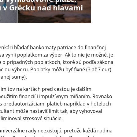
 v Grécku nad hlavami
lenkári hľadať bankomaty patriace do finančnej
a vyhli poplatkom za výber. Ak to nie je možné, je
cie o prípadných poplatkoch, ktoré sú podľa zákona
ciou výberu. Poplatky môžu byť fixné (3 až 7 eur)
ranej sumy).
imitov na kartách pred cestou je ďalším
eužitím financií i impulzívnym míňaním. Rovnako
redautorizáciami platieb napríklad v hoteloch
ultant môže nastaviť limit tak, aby vyhovoval
minoval stresové situácie.
niverzálne rady neexistujú, pretože každá rodina