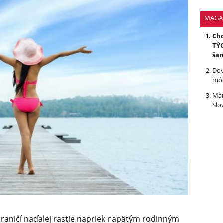
MAGA
Chc
TÝC
ša
Dov
môž
Mám
Slo
raničí naďalej rastie napriek napätým rodinným