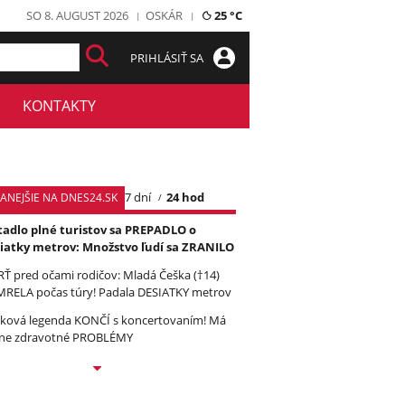
SO 8. AUGUST 2026
OSKÁR
25 °C
PRIHLÁSIŤ SA
KONTAKTY
7 dní
24 hod
TANEJŠIE NA DNES24.SK
tadlo plné turistov sa PREPADLO o
iatky metrov: Množstvo ľudí sa ZRANILO
Ť pred očami rodičov: Mladá Češka (†14)
RELA počas túry! Padala DESIATKY metrov
ková legenda KONČÍ s koncertovaním! Má
ne zdravotné PROBLÉMY