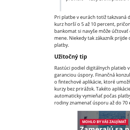
Pri platbe v eurách totiž takzvan
kurz horší o 5 až 10 percent, pri
bankomat si navyše môže účtovať ď
mene. Niekedy tak zákazník prijde 
platby.
Užitočný tip
Rastúci podiel digitálnych platieb v
garanciou úspory. Finančná konzul
o fintechové aplikácie, ktoré um
kurzy bez prirážok. Takéto apliká
automaticky vymieňať počas platb
rodiny znamenať úsporu až do 70 
MOHLO BY VÁS ZAUJÍMAŤ
Zamerajú sa n