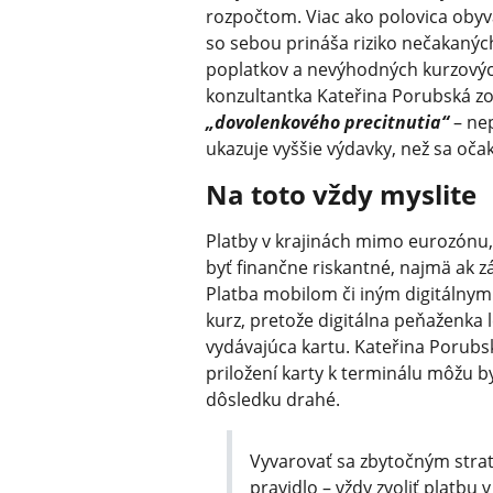
rozpočtom. Viac ako polovica obyv
so sebou prináša riziko nečakanýc
poplatkov a nevýhodných kurzových 
konzultantka Kateřina Porubská z
„dovolenkového precitnutia“
– nep
ukazuje vyššie výdavky, než sa oča
Na toto vždy myslite
Platby v krajinách mimo eurozónu,
byť finančne riskantné, najmä ak 
Platba mobilom či iným digitálny
kurz, pretože digitálna peňaženka
vydávajúca kartu. Kateřina Porubs
priložení karty k terminálu môžu b
dôsledku drahé.
Vyvarovať sa zbytočným stra
pravidlo – vždy zvoliť platbu