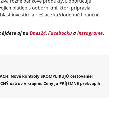
užíva rôzne bankové produkty. Doporučuje
ojich platieb s odborníkmi, ktorí pripravia
blasť investícií a riešiace každodenné finančné
 nájdete aj na
Dnes24
,
Facebooku
a
Instagrame
.
OPLACH: Nové kontroly SKOMPLIKUJÚ cestovanie!
CNÝ ostrov v krajine: Ceny ju PRÍJEMNE prekvapili