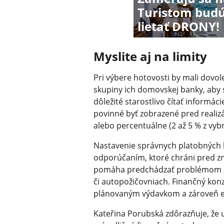
Turistom budú
lietať DRONY!
Myslite aj na limity
Pri výbere hotovosti by mali dovo
skupiny ich domovskej banky, aby s
dôležité starostlivo čítať informá
povinné byť zobrazené pred realizá
alebo percentuálne (2 až 5 % z vyb
Nastavenie správnych platobných l
odporúčaním, ktoré chráni pred zn
pomáha predchádzať problémom s p
či autopožičovniach. Finančný konz
plánovaným výdavkom a zároveň eli
Kateřina Porubská zdôrazňuje, že u