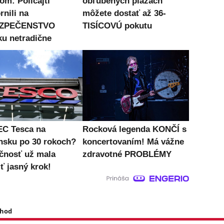
om: Policajti
obľúbených plážach
rnili na
môžete dostať až 36-
ZPEČENSTVO
TISÍCOVÚ pokutu
ku netradične
C Tesca na
Rocková legenda KONČÍ s
nsku po 30 rokoch?
koncertovaním! Má vážne
čnosť už mala
zdravotné PROBLÉMY
ť jasný krok!
 hod