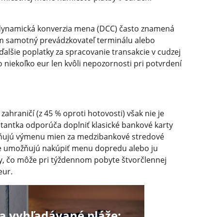
á dynamická konverzia mena (DCC) často znamená
čom samotný prevádzkovateľ terminálu alebo
alšie poplatky za spracovanie transakcie v cudzej
o niekoľko eur len kvôli nepozornosti pri potvrdení
 zahraničí (z 45 % oproti hotovosti) však nie je
tantka odporúča doplniť klasické bankové karty
ožňujú výmenu mien za medzibankové stredové
cie umožňujú nakúpiť menu dopredu alebo ju
y, čo môže pri týždennom pobyte štvorčlennej
eur.
a vyhľadávané pláže: