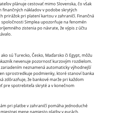
ateľov plánuje cestovať mimo Slovenska, čo však
h finančných nákladov v podobe skrytých
prirážok pri platení kartou v zahraničí. Finančná
o spoločnosti Simplea upozorňuje na fenomén
ríjemného zistenia po návrate, že výpis z účtu
kávalo.
 ako sú Turecko, Česko, Maďarsko či Egypt, môžu
zákazník nevenuje pozornosť kurzovým rozdielom.
m zariadením neznamená automaticky výhodnejší
 len sprostredkuje podmienky, ktoré stanoví banka
ká zdôrazňuje, že bankové marže pri každom
yť pre spotrebiteľa skryté a v konečnom
tám pri platbe v zahraničí pomáha jednoduché
 v miestnej mene namiesto platby v eurách.