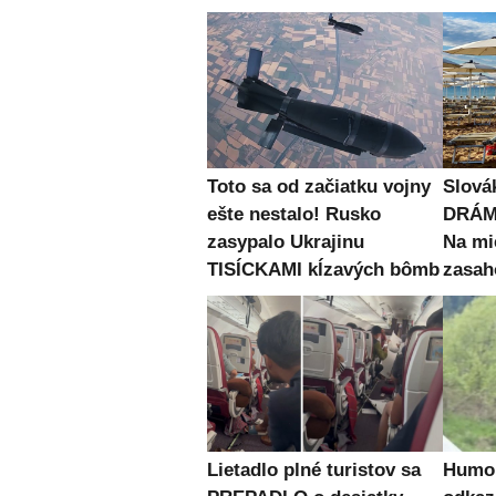
Toto sa od začiatku vojny
Slová
ešte nestalo! Rusko
DRÁMU
zasypalo Ukrajinu
Na mi
TISÍCKAMI kĺzavých bômb
zasah
Lietadlo plné turistov sa
Humor