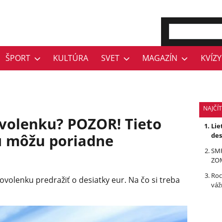
ŠPORT
KULTÚRA
SVET
MAGAZÍN
KVÍZY
NAJČÍ
ovolenku? POZOR! Tieto
Lie
u môžu poriadne
des
SMR
ZOM
Roc
ovolenku predražiť o desiatky eur. Na čo si treba
váž