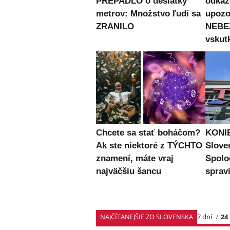
PREPADLO o desiatky
odkaz
metrov: Množstvo ľudí sa
upozo
ZRANILO
NEBE
vskut
Chcete sa stať boháčom?
KONIE
Ak ste niektoré z TÝCHTO
Slove
znamení, máte vraj
Spolo
najväčšiu šancu
spravi
NAJČÍTANEJŠIE ZO SLOVENSKA
7 dní
24