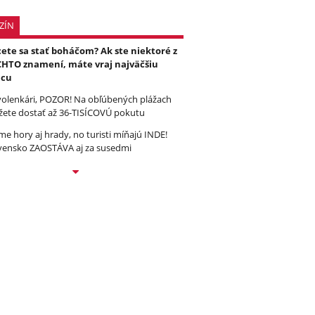
ZÍN
ete sa stať boháčom? Ak ste niektoré z
HTO znamení, máte vraj najväčšiu
ncu
olenkári, POZOR! Na obľúbených plážach
ete dostať až 36-TISÍCOVÚ pokutu
e hory aj hrady, no turisti míňajú INDE!
vensko ZAOSTÁVA aj za susedmi