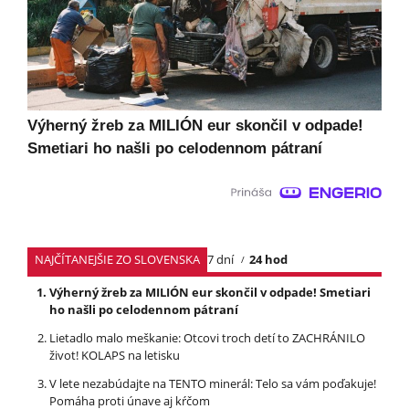
Výherný žreb za MILIÓN eur skončil v odpade!
Smetiari ho našli po celodennom pátraní
NAJČÍTANEJŠIE ZO SLOVENSKA
7 dní
24 hod
Výherný žreb za MILIÓN eur skončil v odpade! Smetiari
ho našli po celodennom pátraní
Lietadlo malo meškanie: Otcovi troch detí to ZACHRÁNILO
život! KOLAPS na letisku
V lete nezabúdajte na TENTO minerál: Telo sa vám poďakuje!
Pomáha proti únave aj kŕčom