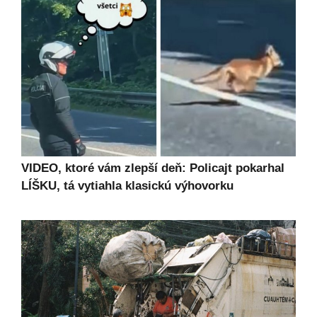
VIDEO, ktoré vám zlepší deň: Policajt pokarhal
LÍŠKU, tá vytiahla klasickú výhovorku