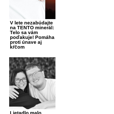
V lete nezabúdajte
na TENTO minerál:
Telo sa vám
poďakuje! Pomáha
proti únave aj
kŕčom
Lietadlo malo