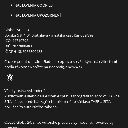
NASTAVENIA COOKIES
NASTAVENIA UPOZORNENÍ
Global 24, s.r.o.
Borská 6 841 04 Bratislava - mestská časť Karlova Ves
IČO: 44710798
DIČ: 2022800483
IČ DPH: SK2022800483
Chcete podať oficiálnu žiadosť o opravu so všetkými náležitosťami
podľa zákona? Napíšte na
ziadosti@dnes24.sk
Všetky práva vyhradené.
Publikovanie alebo ďalšie šírenie správ a fotografií zo zdrojov TASR a
SITA sú bez predchádzajúceho písomného súhlasu TASR a SITA
porušením autorského zákona.
©2026 Global24, s.r.o. Autorské práva sú vyhradené. Powered by
BRAIN:IT