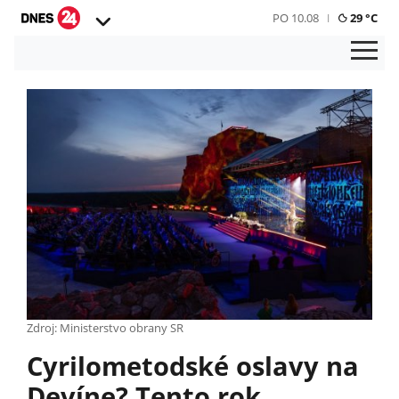
PO 10.08
29 °C
Zdroj: Ministerstvo obrany SR
Cyrilometodské oslavy na
Devíne? Tento rok