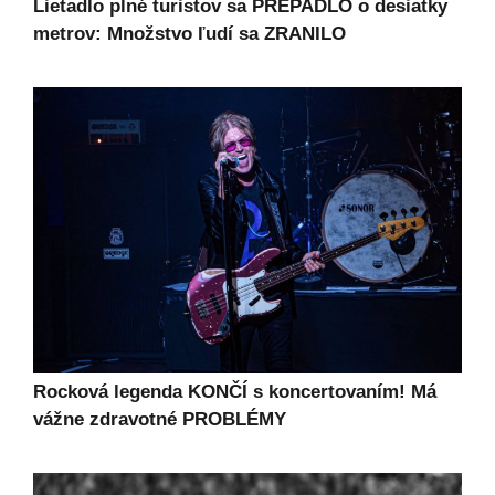
Lietadlo plné turistov sa PREPADLO o desiatky
metrov: Množstvo ľudí sa ZRANILO
Rocková legenda KONČÍ s koncertovaním! Má
vážne zdravotné PROBLÉMY