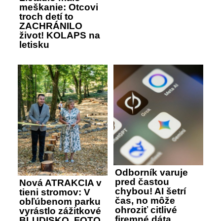
meškanie: Otcovi
troch detí to
ZACHRÁNILO
život! KOLAPS na
letisku
Odborník varuje
pred častou
Nová ATRAKCIA v
chybou! AI šetrí
tieni stromov: V
čas, no môže
obľúbenom parku
ohroziť citlivé
vyrástlo zážitkové
firemné dáta
BLUDISKO, FOTO