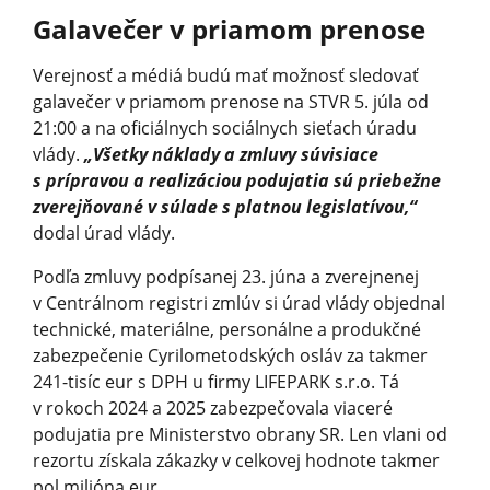
Galavečer v priamom prenose
Verejnosť a médiá budú mať možnosť sledovať
galavečer v priamom prenose na STVR 5. júla od
21:00 a na oficiálnych sociálnych sieťach úradu
vlády.
„Všetky náklady a zmluvy súvisiace
s prípravou a realizáciou podujatia sú priebežne
zverejňované v súlade s platnou legislatívou,“
dodal úrad vlády.
Podľa zmluvy podpísanej 23. júna a zverejnenej
v Centrálnom registri zmlúv si úrad vlády objednal
technické, materiálne, personálne a produkčné
zabezpečenie Cyrilometodských osláv za takmer
241-tisíc eur s DPH u firmy LIFEPARK s.r.o. Tá
v rokoch 2024 a 2025 zabezpečovala viaceré
podujatia pre Ministerstvo obrany SR. Len vlani od
rezortu získala zákazky v celkovej hodnote takmer
pol milióna eur.