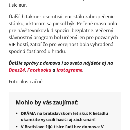
tisíc eur.
Ďalších takmer osemtisíc eur stálo zabezpečenie
stánku, v ktorom sa piekol býk. Pečené mäso bolo
pre návštevníkov k dispozícii bezplatne. Večerný
slávnostný program bol určený len pre pozvaných
VIP hostí, zatiaľ čo pre verejnosť bola vyhradená
spodná časť areálu hradu.
Ďalšie správy z domova i zo sveta nájdete aj na
Dnes24
,
Facebooku
a
Instagrame
.
Foto: ilustračné
Mohlo by vás zaujímať:
DRÁMA na bratislavskom letisku: K lietadlu
okamžite vyrazili hasiči aj záchranári!
V Bratislave žijú tisíce ľudí bez domova: V