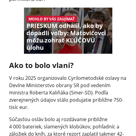
MOHLO BY VÁS ZAUJÍMAŤ
PRIESKUM odhalil, ako by
dopadli voľby: Matovičovci
môžu zohrať KĽÚČOVÚ
úlohu
Ako to bolo vlani?
V roku 2025 organizovalo Cyrilometodské oslavy na
Devíne Ministerstvo obrany SR pod vedením
ministra Roberta Kaliňáka (Smer-SD). Podľa
zverejnených údajov stálo podujatie približne 750-
tisíc eur.
Súčasťou osláv bolo aj rozdávanie približne
4 000 bateriek, slamených klobúkov, pohľadníc a
záložiek do kníh, za ktoré rezort zaplatil takmer 42-