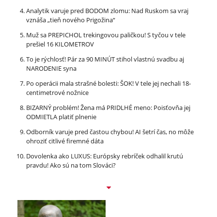
Analytik varuje pred BODOM zlomu: Nad Ruskom sa vraj
vznáša „tieň nového Prigožina“
Muž sa PREPICHOL trekingovou paličkou! S tyčou v tele
prešiel 16 KILOMETROV
To je rýchlosť! Pár za 90 MINÚT stihol vlastnú svadbu aj
NARODENIE syna
Po operácii mala strašné bolesti: ŠOK! V tele jej nechali 18-
centimetrové nožnice
BIZARNÝ problém! Žena má PRIDLHÉ meno: Poisťovňa jej
ODMIETLA platiť plnenie
Odborník varuje pred častou chybou! AI šetrí čas, no môže
ohroziť citlivé firemné dáta
Dovolenka ako LUXUS: Európsky rebríček odhalil krutú
pravdu! Ako sú na tom Slováci?