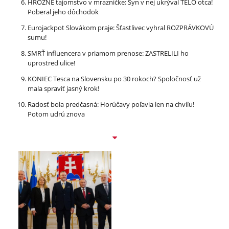
HROZNÉ tajomstvo v mrazničke: Syn v nej ukrýval TELO otca!
Poberal jeho dôchodok
Eurojackpot Slovákom praje: Šťastlivec vyhral ROZPRÁVKOVÚ
sumu!
SMRŤ influencera v priamom prenose: ZASTRELILI ho
uprostred ulice!
KONIEC Tesca na Slovensku po 30 rokoch? Spoločnosť už
mala spraviť jasný krok!
Radosť bola predčasná: Horúčavy poľavia len na chvíľu!
Potom udrú znova