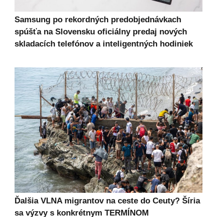
Samsung po rekordných predobjednávkach
spúšťa na Slovensku oficiálny predaj nových
skladacích telefónov a inteligentných hodiniek
Ďalšia VLNA migrantov na ceste do Ceuty? Šíria
sa výzvy s konkrétnym TERMÍNOM