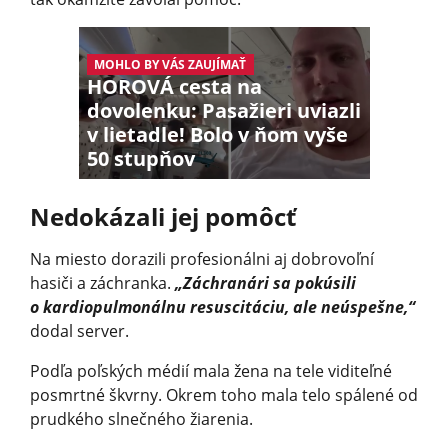
MOHLO BY VÁS ZAUJÍMAŤ
HOROVÁ cesta na
dovolenku: Pasažieri uviazli
v lietadle! Bolo v ňom vyše
50 stupňov
Nedokázali jej pomôcť
Na miesto dorazili profesionálni aj dobrovoľní
hasiči a záchranka.
„Záchranári sa pokúsili
o kardiopulmonálnu resuscitáciu, ale neúspešne,“
dodal server.
Podľa poľských médií mala žena na tele viditeľné
posmrtné škvrny. Okrem toho mala telo spálené od
prudkého slnečného žiarenia.