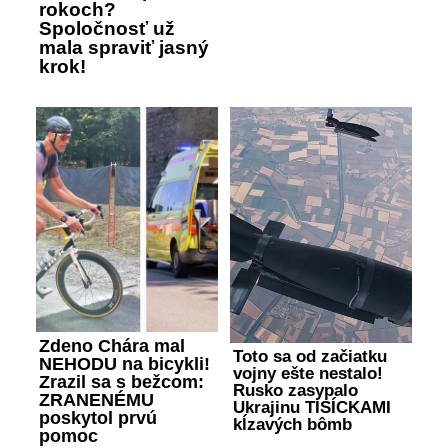
rokoch?
Spoločnosť už
mala spraviť jasný
krok!
Zdeno Chára mal
Toto sa od začiatku
NEHODU na bicykli!
vojny ešte nestalo!
Zrazil sa s bežcom:
Rusko zasypalo
ZRANENÉMU
Ukrajinu TISÍCKAMI
poskytol prvú
kĺzavých bômb
pomoc