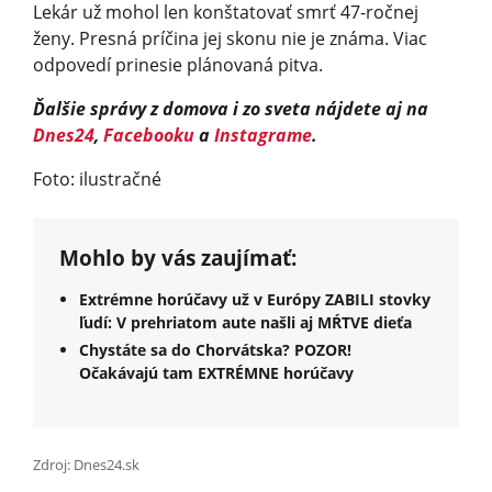
Lekár už mohol len konštatovať smrť 47-ročnej
ženy. Presná príčina jej skonu nie je známa. Viac
odpovedí prinesie plánovaná pitva.
Ďalšie správy z domova i zo sveta nájdete aj na
Dnes24
,
Facebooku
a
Instagrame
.
Foto: ilustračné
Mohlo by vás zaujímať:
Extrémne horúčavy už v Európy ZABILI stovky
ľudí: V prehriatom aute našli aj MŔTVE dieťa
Chystáte sa do Chorvátska? POZOR!
Očakávajú tam EXTRÉMNE horúčavy
Zdroj: Dnes24.sk