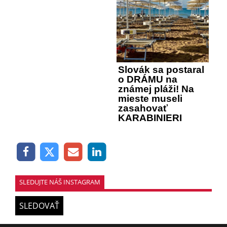
Slovák sa postaral
o DRÁMU na
známej pláži! Na
mieste museli
zasahovať
KARABINIERI
SLEDUJTE NÁŠ INSTAGRAM
SLEDOVAŤ