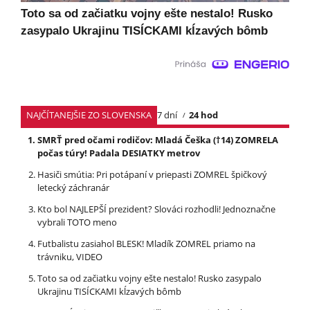
Toto sa od začiatku vojny ešte nestalo! Rusko
zasypalo Ukrajinu TISÍCKAMI kĺzavých bômb
NAJČÍTANEJŠIE ZO SLOVENSKA
7 dní
24 hod
SMRŤ pred očami rodičov: Mladá Češka (†14) ZOMRELA
počas túry! Padala DESIATKY metrov
Hasiči smútia: Pri potápaní v priepasti ZOMREL špičkový
letecký záchranár
Kto bol NAJLEPŠÍ prezident? Slováci rozhodli! Jednoznačne
vybrali TOTO meno
Futbalistu zasiahol BLESK! Mladík ZOMREL priamo na
trávniku, VIDEO
Toto sa od začiatku vojny ešte nestalo! Rusko zasypalo
Ukrajinu TISÍCKAMI kĺzavých bômb