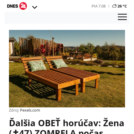
PIA 7.08
26 °C
Zdroj:
Pexels.com
Ďalšia OBEŤ horúčav: Žena
(✝︎47) ZOMRELA počas