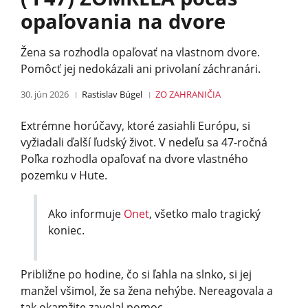
opaľovania na dvore
Žena sa rozhodla opaľovať na vlastnom dvore.
Pomôcť jej nedokázali ani privolaní záchranári.
30. jún 2026
Rastislav Búgel
ZO ZAHRANIČIA
Extrémne horúčavy, ktoré zasiahli Európu, si
vyžiadali ďalší ľudský život. V nedeľu sa 47-ročná
Poľka rozhodla opaľovať na dvore vlastného
pozemku v Hute.
Ako informuje
Onet
, všetko malo tragický
koniec.
Približne po hodine, čo si ľahla na slnko, si jej
manžel všimol, že sa žena nehýbe. Nereagovala a
tak okamžite zavolal pomoc.