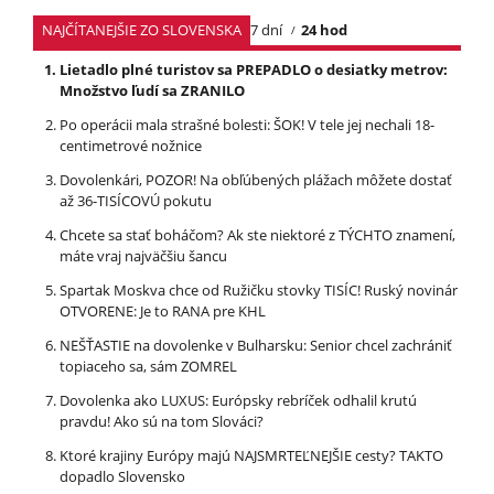
NAJČÍTANEJŠIE ZO SLOVENSKA
7 dní
24 hod
Lietadlo plné turistov sa PREPADLO o desiatky metrov:
Množstvo ľudí sa ZRANILO
Po operácii mala strašné bolesti: ŠOK! V tele jej nechali 18-
centimetrové nožnice
Dovolenkári, POZOR! Na obľúbených plážach môžete dostať
až 36-TISÍCOVÚ pokutu
Chcete sa stať boháčom? Ak ste niektoré z TÝCHTO znamení,
máte vraj najväčšiu šancu
Spartak Moskva chce od Ružičku stovky TISÍC! Ruský novinár
OTVORENE: Je to RANA pre KHL
NEŠŤASTIE na dovolenke v Bulharsku: Senior chcel zachrániť
topiaceho sa, sám ZOMREL
Dovolenka ako LUXUS: Európsky rebríček odhalil krutú
pravdu! Ako sú na tom Slováci?
Ktoré krajiny Európy majú NAJSMRTEĽNEJŠIE cesty? TAKTO
dopadlo Slovensko