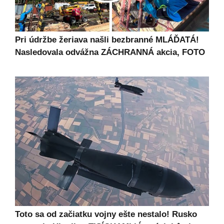
Pri údržbe žeriava našli bezbranné MLÁĎATÁ!
Nasledovala odvážna ZÁCHRANNÁ akcia, FOTO
Toto sa od začiatku vojny ešte nestalo! Rusko