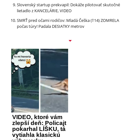
Slovenský startup prekvapil: Dokáže pilotovať skutočné
lietadlo z KANCELÁRIE, VIDEO
SMRŤ pred očami rodičov: Mladá Češka (†14) ZOMRELA
počas túry! Padala DESIATKY metrov
VIDEO, ktoré vám
zlepší deň: Policajt
pokarhal LÍŠKU, tá
vytiahla klasickú