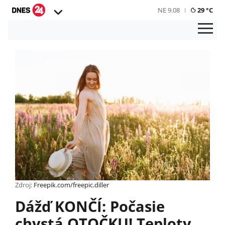
NE 9.08
29 °C
Zdroj:
Freepik.com/freepic.diller
Dážď KONČÍ: Počasie
chystá OTOČKU! Teploty