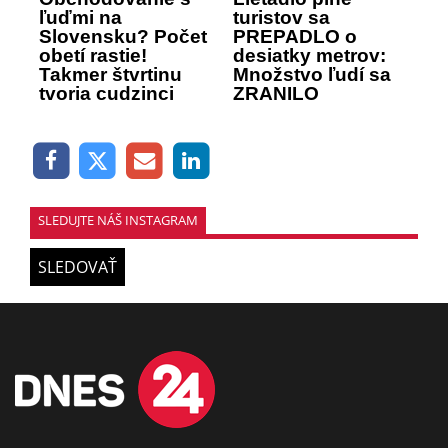
ľuďmi na
turistov sa
Slovensku? Počet
PREPADLO o
obetí rastie!
desiatky metrov:
Takmer štvrtinu
Množstvo ľudí sa
tvoria cudzinci
ZRANILO
SLEDUJTE NÁŠ INSTAGRAM
SLEDOVAŤ