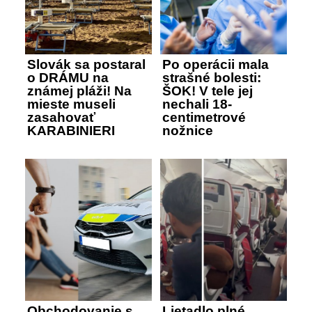
Slovák sa postaral
Po operácii mala
o DRÁMU na
strašné bolesti:
známej pláži! Na
ŠOK! V tele jej
mieste museli
nechali 18-
zasahovať
centimetrové
KARABINIERI
nožnice
Obchodovanie s
Lietadlo plné