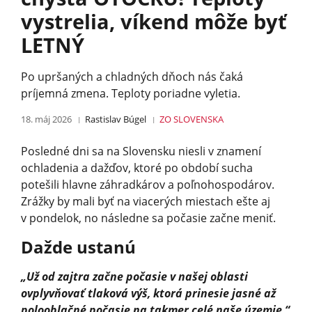
vystrelia, víkend môže byť
LETNÝ
Po upršaných a chladných dňoch nás čaká
príjemná zmena. Teploty poriadne vyletia.
18. máj 2026
Rastislav Búgel
ZO SLOVENSKA
Posledné dni sa na Slovensku niesli v znamení
ochladenia a dažďov, ktoré po období sucha
potešili hlavne záhradkárov a poľnohospodárov.
Zrážky by mali byť na viacerých miestach ešte aj
v pondelok, no následne sa počasie začne meniť.
Dažde ustanú
„Už od zajtra začne počasie v našej oblasti
ovplyvňovať tlaková výš, ktorá prinesie jasné až
polooblačné počasie na takmer celé naše územie,“