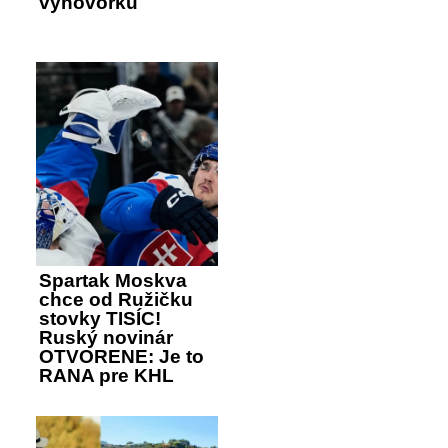
výhovorku
Spartak Moskva
chce od Ružičku
stovky TISÍC!
Ruský novinár
OTVORENE: Je to
RANA pre KHL