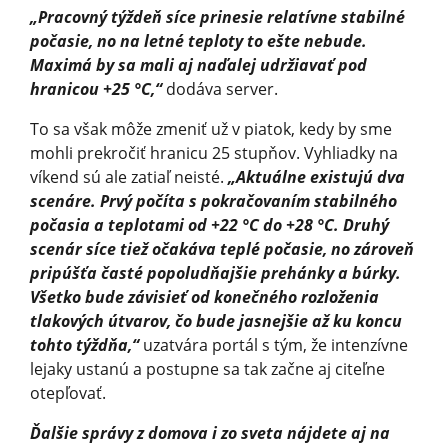
„Pracovný týždeň síce prinesie relatívne stabilné
počasie, no na letné teploty to ešte nebude.
Maximá by sa mali aj naďalej udržiavať pod
hranicou +25 °C,“
dodáva server.
To sa však môže zmeniť už v piatok, kedy by sme
mohli prekročiť hranicu 25 stupňov. Vyhliadky na
víkend sú ale zatiaľ neisté.
„Aktuálne existujú dva
scenáre. Prvý počíta s pokračovaním stabilného
počasia a teplotami od +22 °C do +28 °C. Druhý
scenár síce tiež očakáva teplé počasie, no zároveň
pripúšťa časté popoludňajšie prehánky a búrky.
Všetko bude závisieť od konečného rozloženia
tlakových útvarov, čo bude jasnejšie až ku koncu
tohto týždňa,“
uzatvára portál s tým, že intenzívne
lejaky ustanú a postupne sa tak začne aj citeľne
otepľovať.
Ďalšie správy z domova i zo sveta nájdete aj na