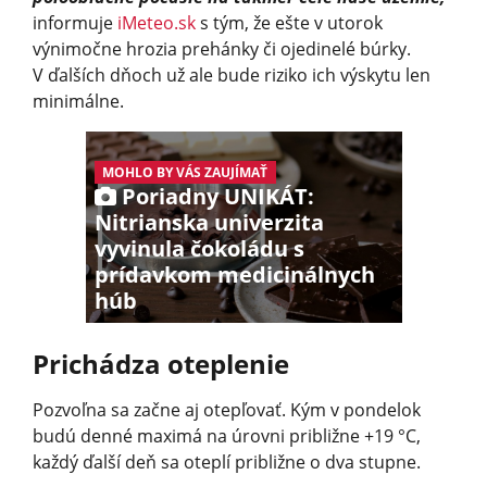
informuje
iMeteo.sk
s tým, že ešte v utorok
výnimočne hrozia prehánky či ojedinelé búrky.
V ďalších dňoch už ale bude riziko ich výskytu len
minimálne.
MOHLO BY VÁS ZAUJÍMAŤ
Poriadny UNIKÁT:
Nitrianska univerzita
vyvinula čokoládu s
prídavkom medicinálnych
húb
Prichádza oteplenie
Pozvoľna sa začne aj otepľovať. Kým v pondelok
budú denné maximá na úrovni približne +19 °C,
každý ďalší deň sa oteplí približne o dva stupne.