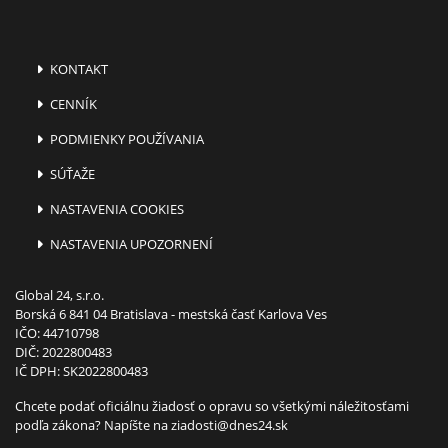
KONTAKT
CENNÍK
PODMIENKY POUŽÍVANIA
SÚŤAŽE
NASTAVENIA COOKIES
NASTAVENIA UPOZORNENÍ
Global 24, s.r.o.
Borská 6 841 04 Bratislava - mestská časť Karlova Ves
IČO: 44710798
DIČ: 2022800483
IČ DPH: SK2022800483
Chcete podať oficiálnu žiadosť o opravu so všetkými náležitosťami
podľa zákona? Napíšte na
ziadosti@dnes24.sk