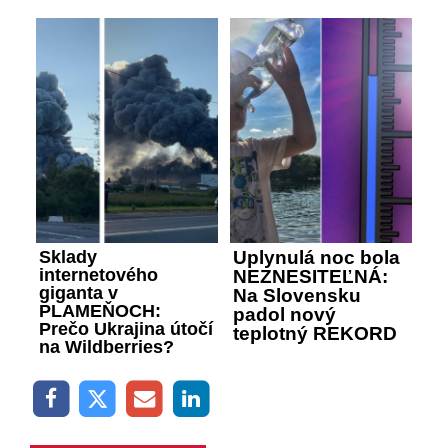
Sklady
Uplynulá noc bola
internetového
NEZNESITEĽNÁ:
giganta v
Na Slovensku
PLAMEŇOCH:
padol nový
Prečo Ukrajina útočí
teplotný REKORD
na Wildberries?