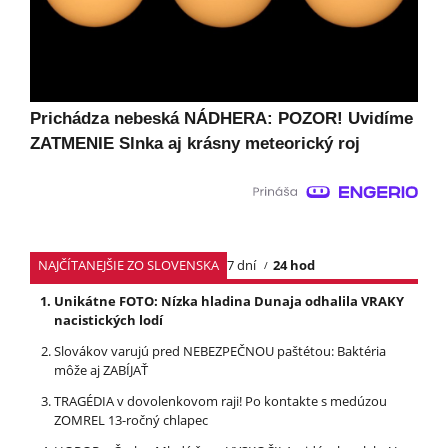
Prichádza nebeská NÁDHERA: POZOR! Uvidíme
ZATMENIE Slnka aj krásny meteorický roj
NAJČÍTANEJŠIE ZO SLOVENSKA
7 dní
24 hod
Unikátne FOTO: Nízka hladina Dunaja odhalila VRAKY
nacistických lodí
Slovákov varujú pred NEBEZPEČNOU paštétou: Baktéria
môže aj ZABÍJAŤ
TRAGÉDIA v dovolenkovom raji! Po kontakte s medúzou
ZOMREL 13-ročný chlapec