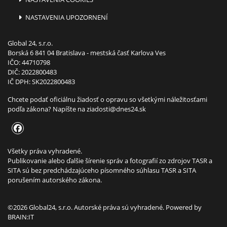
NASTAVENIA UPOZORNENÍ
Global 24, s.r.o.
Borská 6 841 04 Bratislava - mestská časť Karlova Ves
IČO: 44710798
DIČ: 2022800483
IČ DPH: SK2022800483
Chcete podať oficiálnu žiadosť o opravu so všetkými náležitosťami
podľa zákona? Napíšte na
ziadosti@dnes24.sk
Všetky práva vyhradené.
Publikovanie alebo ďalšie šírenie správ a fotografií zo zdrojov TASR a
SITA sú bez predchádzajúceho písomného súhlasu TASR a SITA
porušením autorského zákona.
©2026 Global24, s.r.o. Autorské práva sú vyhradené. Powered by
BRAIN:IT