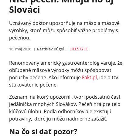
Slováci
Uznávaný doktor upozorňuje na mäso a mäsové
výrobky, ktoré môžu spôsobiť vážne problémy s
pečeňou.
16. máj 2026
Rastislav Búgel
LIFESTYLE
Renomovaný americký gastroenterológ varuje, že
obľúbené mäsové výrobky môžu spôsobovať
poruchy pečene. Ako informuje
Fakt.pl
, ide o tzv.
stukovatenie pečene.
Zoznam, na ktorý upozornil, tvorí podstatnú časť
jedálnička mnohých Slovákov. Pečeň hrá pre telo
kľúčovú úlohu. Podľa odborníkov ale existujú
potraviny, ktoré ju môžu nadmerne zaťažiť.
Na čo si dať pozor?