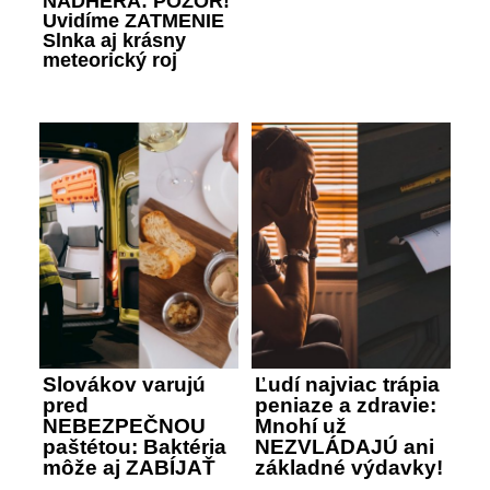
NÁDHERA: POZOR!
Uvidíme ZATMENIE
Slnka aj krásny
meteorický roj
Slovákov varujú
Ľudí najviac trápia
pred
peniaze a zdravie:
NEBEZPEČNOU
Mnohí už
paštétou: Baktéria
NEZVLÁDAJÚ ani
môže aj ZABÍJAŤ
základné výdavky!