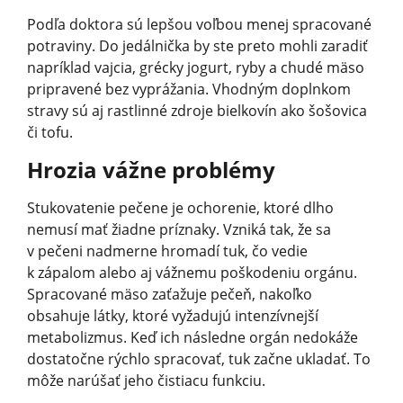
Podľa doktora sú lepšou voľbou menej spracované
potraviny. Do jedálnička by ste preto mohli zaradiť
napríklad vajcia, grécky jogurt, ryby a chudé mäso
pripravené bez vyprážania. Vhodným doplnkom
stravy sú aj rastlinné zdroje bielkovín ako šošovica
či tofu.
Hrozia vážne problémy
Stukovatenie pečene je ochorenie, ktoré dlho
nemusí mať žiadne príznaky. Vzniká tak, že sa
v pečeni nadmerne hromadí tuk, čo vedie
k zápalom alebo aj vážnemu poškodeniu orgánu.
Spracované mäso zaťažuje pečeň, nakoľko
obsahuje látky, ktoré vyžadujú intenzívnejší
metabolizmus. Keď ich následne orgán nedokáže
dostatočne rýchlo spracovať, tuk začne ukladať. To
môže narúšať jeho čistiacu funkciu.