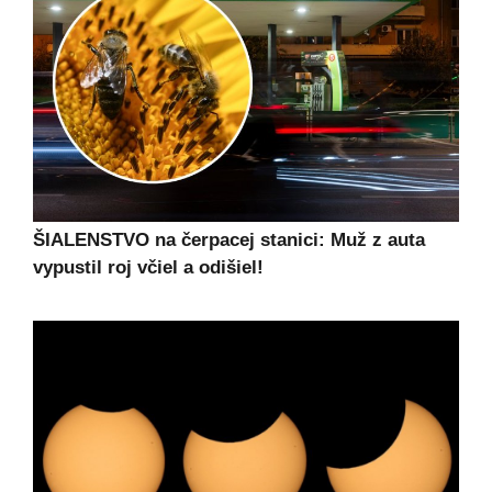
ŠIALENSTVO na čerpacej stanici: Muž z auta
vypustil roj včiel a odišiel!