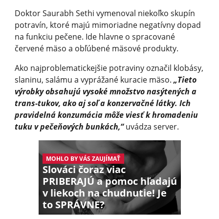
Doktor Saurabh Sethi vymenoval niekoľko skupín
potravín, ktoré majú mimoriadne negatívny dopad
na funkciu pečene. Ide hlavne o spracované
červené mäso a obľúbené mäsové produkty.
Ako najproblematic­kejšie potraviny označil klobásy,
slaninu, salámu a vyprážané kuracie mäso.
„Tieto
výrobky obsahujú vysoké množstvo nasýtených a
trans-tukov, ako aj soľ a konzervačné látky. Ich
pravidelná konzumácia môže viesť k hromadeniu
tuku v pečeňových bunkách,“
uvádza server.
MOHLO BY VÁS ZAUJÍMAŤ
Slováci čoraz viac
PRIBERAJÚ a pomoc hľadajú
v liekoch na chudnutie! Je
to SPRÁVNE?