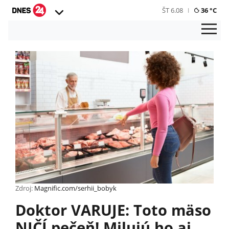
ŠT 6.08
36 °C
Zdroj:
Magnific.com/serhii_bobyk
Doktor VARUJE: Toto mäso
NIČÍ pečeň! Milujú ho aj