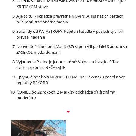
HOROR v Česku: Mladá žena VYSKOČILA z idúceho vlaku! Je v
KRITICKOM stave
A je to tu! Prichádza prevratná NOVINKA: Na našich cestách
pribudnú stacionárne radary
Sekundy od KATASTROFY! Kapitán lietadla v poslednej chvíli
prevzal riadenie
Neuveriteľná nehoda: Vodič (87) si pomýlil pedále! S autom sa
ZASEKOL medzi domami
Vyjadrenie Putina je jednoznačné: Vojna na Ukrajine? Tak
skoro jej koniec NEČAKAJTE
Uplynulá noc bola NEZNESITEĽNÁ: Na Slovensku padol nový
teplotný REKORD
KONIEC po 22 rokoch! Z Markízy odchádza ďalší známy
moderátor