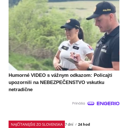
Humorné VIDEO s vážnym odkazom: Policajti
upozornili na NEBEZPEČENSTVO vskutku
netradične
NAJČÍTANEJŠIE ZO SLOVENSKA
7 dní
24 hod