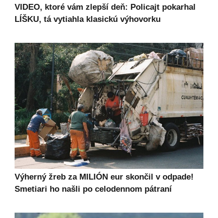
VIDEO, ktoré vám zlepší deň: Policajt pokarhal
LÍŠKU, tá vytiahla klasickú výhovorku
Výherný žreb za MILIÓN eur skončil v odpade!
Smetiari ho našli po celodennom pátraní