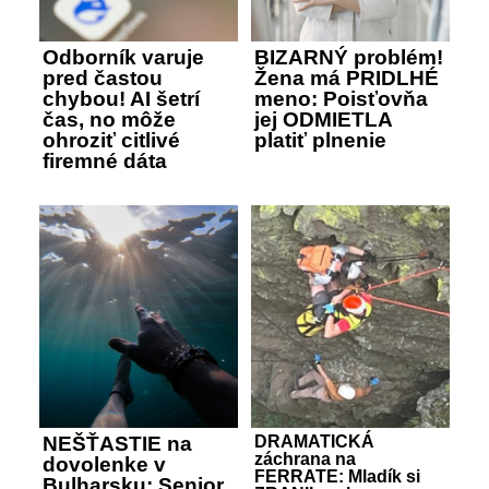
Odborník varuje
BIZARNÝ problém!
pred častou
Žena má PRIDLHÉ
chybou! AI šetrí
meno: Poisťovňa
čas, no môže
jej ODMIETLA
ohroziť citlivé
platiť plnenie
firemné dáta
NEŠŤASTIE na
DRAMATICKÁ
záchrana na
dovolenke v
FERRATE: Mladík si
Bulharsku: Senior