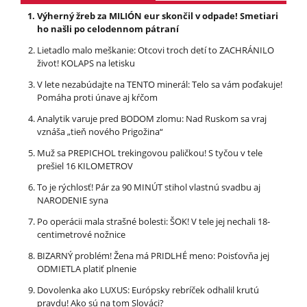
Výherný žreb za MILIÓN eur skončil v odpade! Smetiari
ho našli po celodennom pátraní
Lietadlo malo meškanie: Otcovi troch detí to ZACHRÁNILO
život! KOLAPS na letisku
V lete nezabúdajte na TENTO minerál: Telo sa vám poďakuje!
Pomáha proti únave aj kŕčom
Analytik varuje pred BODOM zlomu: Nad Ruskom sa vraj
vznáša „tieň nového Prigožina“
Muž sa PREPICHOL trekingovou paličkou! S tyčou v tele
prešiel 16 KILOMETROV
To je rýchlosť! Pár za 90 MINÚT stihol vlastnú svadbu aj
NARODENIE syna
Po operácii mala strašné bolesti: ŠOK! V tele jej nechali 18-
centimetrové nožnice
BIZARNÝ problém! Žena má PRIDLHÉ meno: Poisťovňa jej
ODMIETLA platiť plnenie
Dovolenka ako LUXUS: Európsky rebríček odhalil krutú
pravdu! Ako sú na tom Slováci?