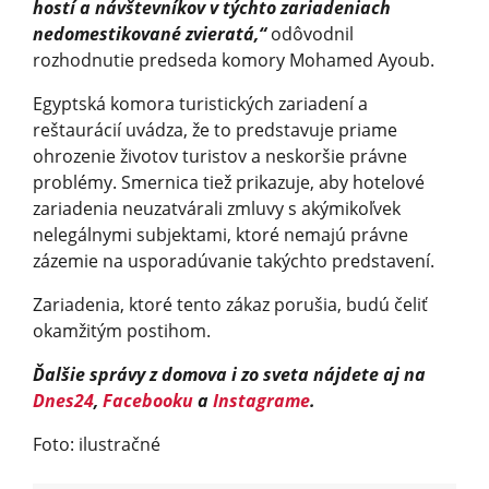
hostí a návštevníkov v týchto zariadeniach
nedomestikované zvieratá,“
odôvodnil
rozhodnutie predseda komory Mohamed Ayoub.
Egyptská komora turistických zariadení a
reštaurácií uvádza, že to predstavuje priame
ohrozenie životov turistov a neskoršie právne
problémy. Smernica tiež prikazuje, aby hotelové
zariadenia neuzatvárali zmluvy s akýmikoľvek
nelegálnymi subjektami, ktoré nemajú právne
zázemie na usporadúvanie takýchto predstavení.
Zariadenia, ktoré tento zákaz porušia, budú čeliť
okamžitým postihom.
Ďalšie správy z domova i zo sveta nájdete aj na
Dnes24
,
Facebooku
a
Instagrame
.
Foto: ilustračné