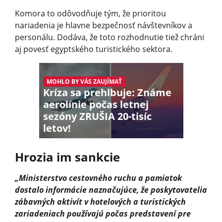
Komora to odôvodňuje tým, že prioritou
nariadenia je hlavne bezpečnosť návštevníkov a
personálu. Dodáva, že toto rozhodnutie tiež chráni
aj povesť egyptského turistického sektora.
MOHLO BY VÁS ZAUJÍMAŤ
Kríza sa prehlbuje: Známe
aerolínie počas letnej
sezóny ZRUŠIA 20-tisíc
letov!
Hrozia im sankcie
„Ministerstvo cestovného ruchu a pamiatok
dostalo informácie naznačujúce, že poskytovatelia
zábavných aktivít v hotelových a turistických
zariadeniach používajú počas predstavení pre