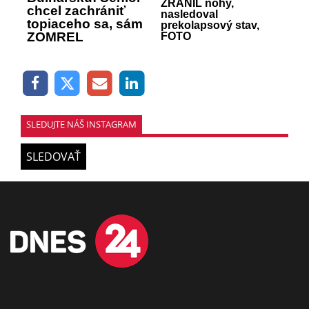
ZRANIL nohy,
chcel zachrániť
nasledoval
topiaceho sa, sám
prekolapsový stav,
ZOMREL
FOTO
SLEDUJTE NÁŠ INSTAGRAM
SLEDOVAŤ