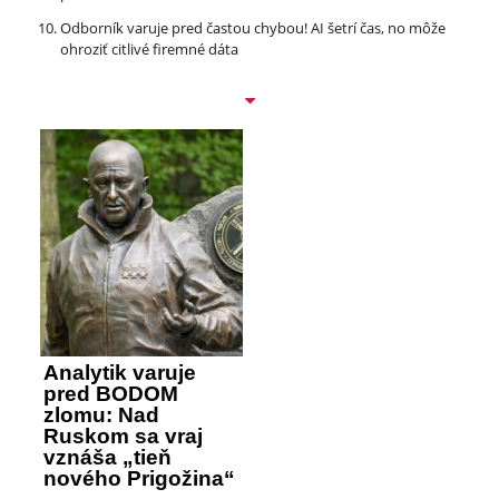
Odborník varuje pred častou chybou! AI šetrí čas, no môže
ohroziť citlivé firemné dáta
Analytik varuje
pred BODOM
zlomu: Nad
Ruskom sa vraj
vznáša „tieň
nového Prigožina“