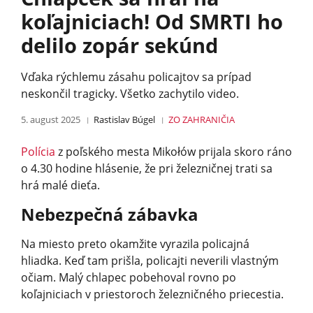
koľajniciach! Od SMRTI ho
delilo zopár sekúnd
Vďaka rýchlemu zásahu policajtov sa prípad
neskončil tragicky. Všetko zachytilo video.
5. august 2025
Rastislav Búgel
ZO ZAHRANIČIA
Polícia
z poľského mesta Mikołów prijala skoro ráno
o 4.30 hodine hlásenie, že pri železničnej trati sa
hrá malé dieťa.
Nebezpečná zábavka
Na miesto preto okamžite vyrazila policajná
hliadka. Keď tam prišla, policajti neverili vlastným
očiam. Malý chlapec pobehoval rovno po
koľajniciach v priestoroch železničného priecestia.