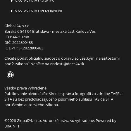
NASTAVENIA COOKIES
NASTAVENIA UPOZORNENÍ
Global 24, s.r.o.
Borská 6 841 04 Bratislava - mestská časť Karlova Ves
IČO: 44710798
DIČ: 2022800483
IČ DPH: SK2022800483
Chcete podať oficiálnu žiadosť o opravu so všetkými náležitosťami
podľa zákona? Napíšte na
ziadosti@dnes24.sk
Všetky práva vyhradené.
Publikovanie alebo ďalšie šírenie správ a fotografií zo zdrojov TASR a
SITA sú bez predchádzajúceho písomného súhlasu TASR a SITA
porušením autorského zákona.
©2026 Global24, s.r.o. Autorské práva sú vyhradené. Powered by
BRAIN:IT