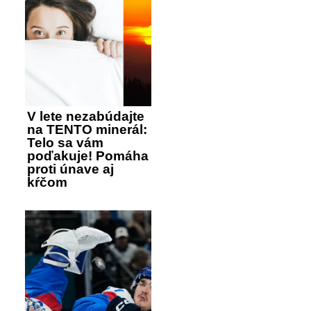
V lete nezabúdajte
na TENTO minerál:
Telo sa vám
poďakuje! Pomáha
proti únave aj
kŕčom