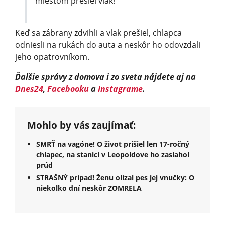
miestom prešiel vlak!
Keď sa zábrany zdvihli a vlak prešiel, chlapca
odniesli na rukách do auta a neskôr ho odovzdali
jeho opatrovníkom.
Ďalšie správy z domova i zo sveta nájdete aj na
Dnes24
,
Facebooku
a
Instagrame
.
Mohlo by vás zaujímať:
SMRŤ na vagóne! O život prišiel len 17-ročný
chlapec, na stanici v Leopoldove ho zasiahol
prúd
STRAŠNÝ prípad! Ženu olízal pes jej vnučky: O
niekoľko dní neskôr ZOMRELA