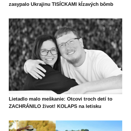
zasypalo Ukrajinu TISÍCKAMI kĺzavých bômb
Lietadlo malo meškanie: Otcovi troch detí to
ZACHRÁNILO život! KOLAPS na letisku