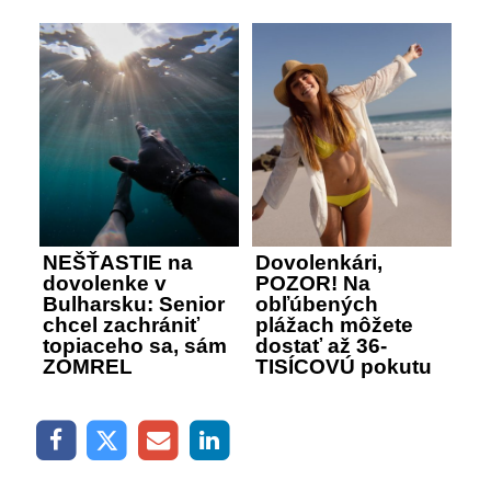
NEŠŤASTIE na
Dovolenkári,
dovolenke v
POZOR! Na
Bulharsku: Senior
obľúbených
chcel zachrániť
plážach môžete
topiaceho sa, sám
dostať až 36-
ZOMREL
TISÍCOVÚ pokutu