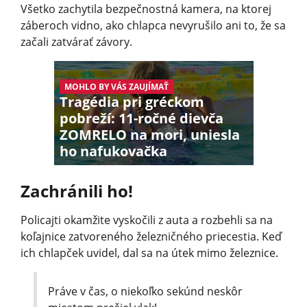
Všetko zachytila bezpečnostná kamera, na ktorej
záberoch vidno, ako chlapca nevyrušilo ani to, že sa
začali zatvárať závory.
MOHLO BY VÁS ZAUJÍMAŤ
Tragédia pri gréckom
pobreží: 11-ročné dievča
ZOMRELO na mori, uniesla
ho nafukovačka
Zachránili ho!
Policajti okamžite vyskočili z auta a rozbehli sa na
koľajnice zatvoreného železničného priecestia. Keď
ich chlapček uvidel, dal sa na útek mimo železnice.
Práve v čas, o niekoľko sekúnd neskôr