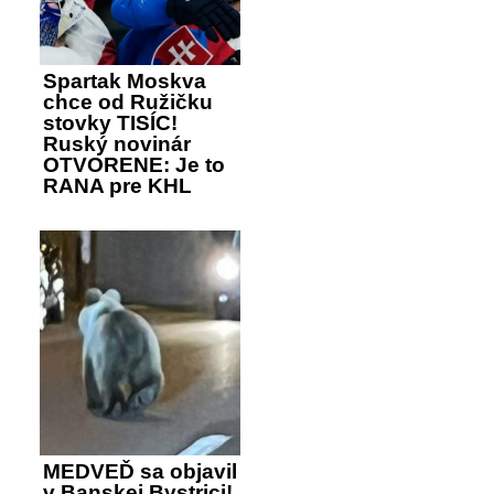
Spartak Moskva
chce od Ružičku
stovky TISÍC!
Ruský novinár
OTVORENE: Je to
RANA pre KHL
MEDVEĎ sa objavil
v Banskej Bystrici!