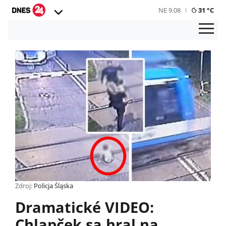
NE 9.08
31 °C
Zdroj:
Policja Śląska
Dramatické VIDEO:
Chlapček sa hral na