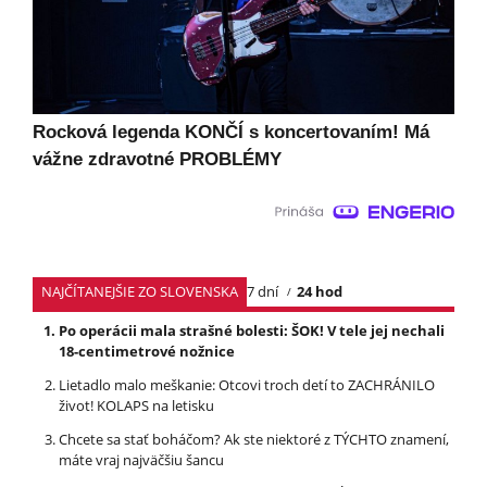
Rocková legenda KONČÍ s koncertovaním! Má
vážne zdravotné PROBLÉMY
NAJČÍTANEJŠIE ZO SLOVENSKA
7 dní
24 hod
Po operácii mala strašné bolesti: ŠOK! V tele jej nechali
18-centimetrové nožnice
Lietadlo malo meškanie: Otcovi troch detí to ZACHRÁNILO
život! KOLAPS na letisku
Chcete sa stať boháčom? Ak ste niektoré z TÝCHTO znamení,
máte vraj najväčšiu šancu