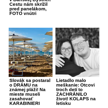
Cestu nám skrížil
pred panelákom,
FOTO vnútri
Slovák sa postaral
Lietadlo malo
o DRÁMU na
meškanie: Otcovi
známej pláži! Na
troch detí to
mieste museli
ZACHRÁNILO
zasahovať
život! KOLAPS na
KARABINIERI
letisku