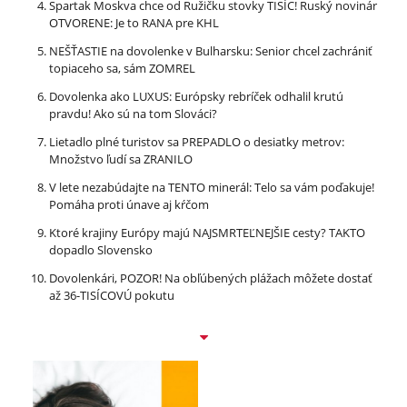
Spartak Moskva chce od Ružičku stovky TISÍC! Ruský novinár
OTVORENE: Je to RANA pre KHL
NEŠŤASTIE na dovolenke v Bulharsku: Senior chcel zachrániť
topiaceho sa, sám ZOMREL
Dovolenka ako LUXUS: Európsky rebríček odhalil krutú
pravdu! Ako sú na tom Slováci?
Lietadlo plné turistov sa PREPADLO o desiatky metrov:
Množstvo ľudí sa ZRANILO
V lete nezabúdajte na TENTO minerál: Telo sa vám poďakuje!
Pomáha proti únave aj kŕčom
Ktoré krajiny Európy majú NAJSMRTEĽNEJŠIE cesty? TAKTO
dopadlo Slovensko
Dovolenkári, POZOR! Na obľúbených plážach môžete dostať
až 36-TISÍCOVÚ pokutu