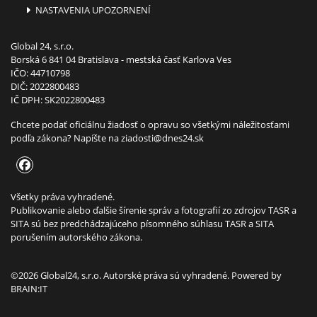
NASTAVENIA UPOZORNENÍ
Global 24, s.r.o.
Borská 6 841 04 Bratislava - mestská časť Karlova Ves
IČO: 44710798
DIČ: 2022800483
IČ DPH: SK2022800483
Chcete podať oficiálnu žiadosť o opravu so všetkými náležitosťami
podľa zákona? Napíšte na
ziadosti@dnes24.sk
Všetky práva vyhradené.
Publikovanie alebo ďalšie šírenie správ a fotografií zo zdrojov TASR a
SITA sú bez predchádzajúceho písomného súhlasu TASR a SITA
porušením autorského zákona.
©2026 Global24, s.r.o. Autorské práva sú vyhradené. Powered by
BRAIN:IT