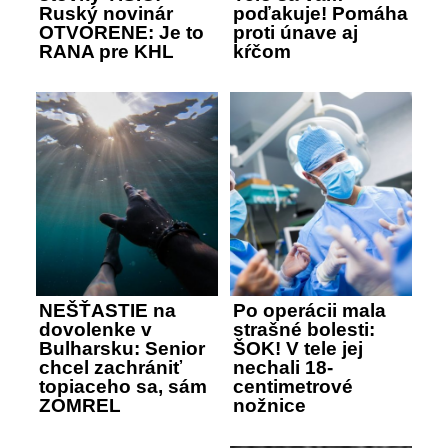
Ruský novinár
poďakuje! Pomáha
OTVORENE: Je to
proti únave aj
RANA pre KHL
kŕčom
NEŠŤASTIE na
Po operácii mala
dovolenke v
strašné bolesti:
Bulharsku: Senior
ŠOK! V tele jej
chcel zachrániť
nechali 18-
topiaceho sa, sám
centimetrové
ZOMREL
nožnice