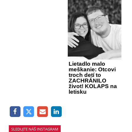
Lietadlo malo
meškanie: Otcovi
troch detí to
ZACHRÁNILO
život! KOLAPS na
letisku
SLEDUJTE NÁŠ INSTAGRAM