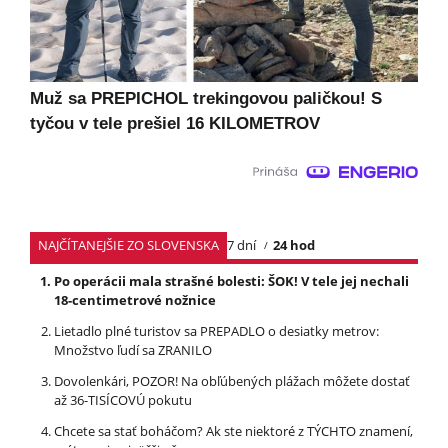
Muž sa PREPICHOL trekingovou paličkou! S
tyčou v tele prešiel 16 KILOMETROV
NAJČÍTANEJŠIE ZO SLOVENSKA
7 dní
24 hod
Po operácii mala strašné bolesti: ŠOK! V tele jej nechali
18-centimetrové nožnice
Lietadlo plné turistov sa PREPADLO o desiatky metrov:
Množstvo ľudí sa ZRANILO
Dovolenkári, POZOR! Na obľúbených plážach môžete dostať
až 36-TISÍCOVÚ pokutu
Chcete sa stať boháčom? Ak ste niektoré z TÝCHTO znamení,