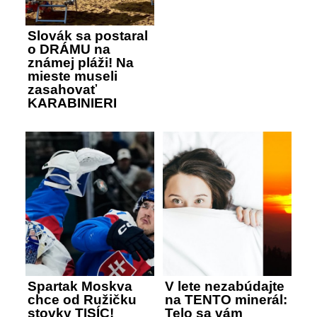
Slovák sa postaral
o DRÁMU na
známej pláži! Na
mieste museli
zasahovať
KARABINIERI
Spartak Moskva
V lete nezabúdajte
chce od Ružičku
na TENTO minerál:
stovky TISÍC!
Telo sa vám