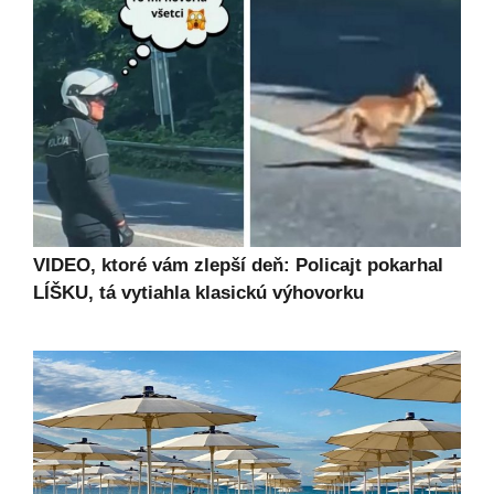
VIDEO, ktoré vám zlepší deň: Policajt pokarhal
LÍŠKU, tá vytiahla klasickú výhovorku