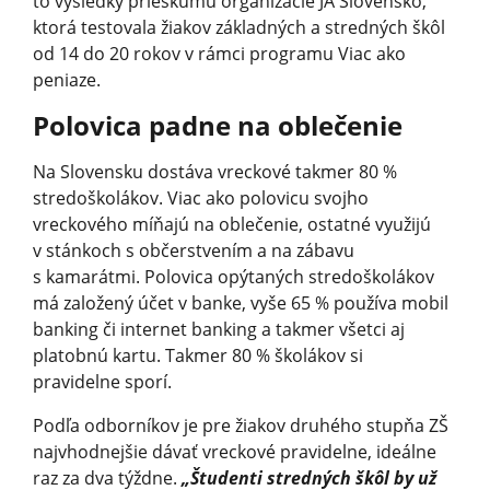
to výsledky prieskumu organizácie JA Slovensko,
ktorá testovala žiakov základných a stredných škôl
od 14 do 20 rokov v rámci programu Viac ako
peniaze.
Polovica padne na oblečenie
Na Slovensku dostáva vreckové takmer 80 %
stredoškolákov. Viac ako polovicu svojho
vreckového míňajú na oblečenie, ostatné využijú
v stánkoch s občerstvením a na zábavu
s kamarátmi. Polovica opýtaných stredoškolákov
má založený účet v banke, vyše 65 % používa mobil
banking či internet banking a takmer všetci aj
platobnú kartu. Takmer 80 % školákov si
pravidelne sporí.
Podľa odborníkov je pre žiakov druhého stupňa ZŠ
najvhodnejšie dávať vreckové pravidelne, ideálne
raz za dva týždne.
„Študenti stredných škôl by už