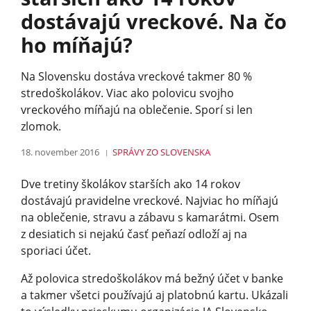
dostávajú vreckové. Na čo
ho míňajú?
Na Slovensku dostáva vreckové takmer 80 %
stredoškolákov. Viac ako polovicu svojho
vreckového míňajú na oblečenie. Sporí si len
zlomok.
18. november 2016
SPRÁVY
ZO SLOVENSKA
Dve tretiny školákov starších ako 14 rokov
dostávajú pravidelne vreckové. Najviac ho míňajú
na oblečenie, stravu a zábavu s kamarátmi. Osem
z desiatich si nejakú časť peňazí odloží aj na
sporiaci účet.
Až polovica stredoškolákov má bežný účet v banke
a takmer všetci používajú aj platobnú kartu. Ukázali