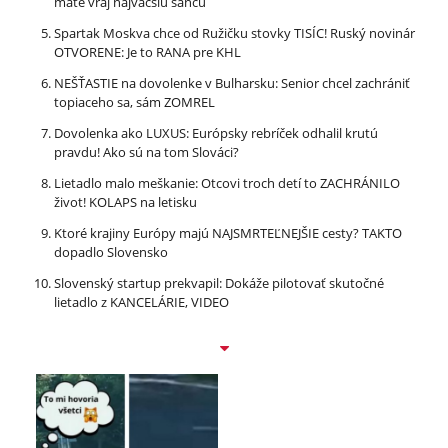
máte vraj najväčšiu šancu
Spartak Moskva chce od Ružičku stovky TISÍC! Ruský novinár
OTVORENE: Je to RANA pre KHL
NEŠŤASTIE na dovolenke v Bulharsku: Senior chcel zachrániť
topiaceho sa, sám ZOMREL
Dovolenka ako LUXUS: Európsky rebríček odhalil krutú
pravdu! Ako sú na tom Slováci?
Lietadlo malo meškanie: Otcovi troch detí to ZACHRÁNILO
život! KOLAPS na letisku
Ktoré krajiny Európy majú NAJSMRTEĽNEJŠIE cesty? TAKTO
dopadlo Slovensko
Slovenský startup prekvapil: Dokáže pilotovať skutočné
lietadlo z KANCELÁRIE, VIDEO