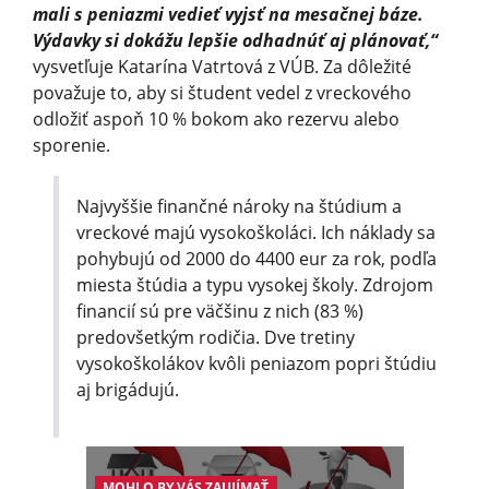
mali s peniazmi vedieť vyjsť na mesačnej báze.
Výdavky si dokážu lepšie odhadnúť aj plánovať,“
vysvetľuje Katarína Vatrtová z VÚB. Za dôležité
považuje to, aby si študent vedel z vreckového
odložiť aspoň 10 % bokom ako rezervu alebo
sporenie.
Najvyššie finančné nároky na štúdium a
vreckové majú vysokoškoláci. Ich náklady sa
pohybujú od 2000 do 4400 eur za rok, podľa
miesta štúdia a typu vysokej školy. Zdrojom
financií sú pre väčšinu z nich (83 %)
predovšetkým rodičia. Dve tretiny
vysokoškolákov kvôli peniazom popri štúdiu
aj brigádujú.
MOHLO BY VÁS ZAUJÍMAŤ