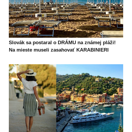
Slovák sa postaral o DRÁMU na známej pláži!
Na mieste museli zasahovať KARABINIERI