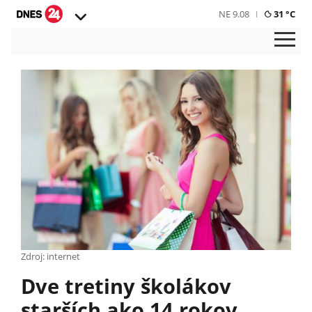
NE 9.08
31 °C
Zdroj: internet
Dve tretiny školákov
starších ako 14 rokov