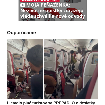
MOJA PEŇAŽENKA:
Neživotné poistky zdražejú,
vláda schválila nové odvody
Odporúčame
Lietadlo plné turistov sa PREPADLO o desiatky