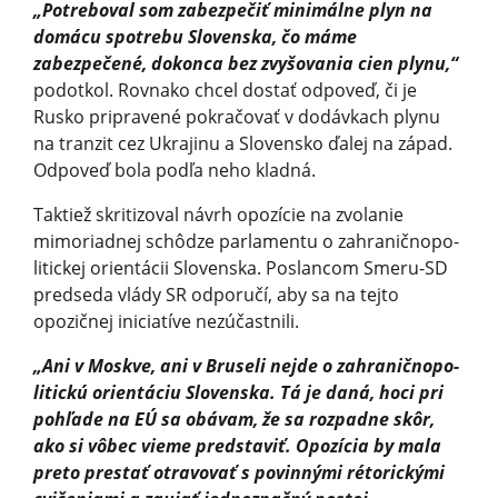
„Potreboval som zabezpečiť minimálne plyn na
domácu spotrebu Slovenska, čo máme
zabezpečené, dokonca bez zvyšovania cien plynu,“
podotkol. Rovnako chcel dostať odpoveď, či je
Rusko pripravené pokračovať v dodávkach plynu
na tranzit cez Ukrajinu a Slovensko ďalej na západ.
Odpoveď bola podľa neho kladná.
Taktiež skritizoval návrh opozície na zvolanie
mimoriadnej schôdze parlamentu o zahraničnopo­
litickej orientácii Slovenska. Poslancom Smeru-SD
predseda vlády SR odporučí, aby sa na tejto
opozičnej iniciatíve nezúčastnili.
„Ani v Moskve, ani v Bruseli nejde o zahraničnopo­
litickú orientáciu Slovenska. Tá je daná, hoci pri
pohľade na EÚ sa obávam, že sa rozpadne skôr,
ako si vôbec vieme predstaviť. Opozícia by mala
preto prestať otravovať s povinnými rétorickými