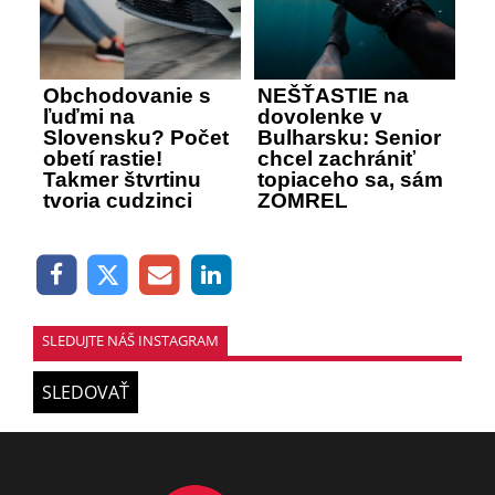
Obchodovanie s
NEŠŤASTIE na
ľuďmi na
dovolenke v
Slovensku? Počet
Bulharsku: Senior
obetí rastie!
chcel zachrániť
Takmer štvrtinu
topiaceho sa, sám
tvoria cudzinci
ZOMREL
SLEDUJTE NÁŠ INSTAGRAM
SLEDOVAŤ