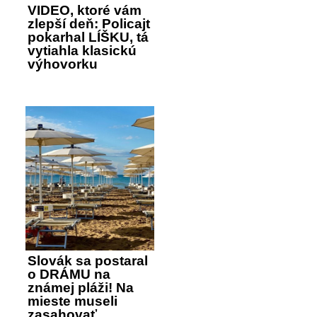
VIDEO, ktoré vám
zlepší deň: Policajt
pokarhal LÍŠKU, tá
vytiahla klasickú
výhovorku
Slovák sa postaral
o DRÁMU na
známej pláži! Na
mieste museli
zasahovať