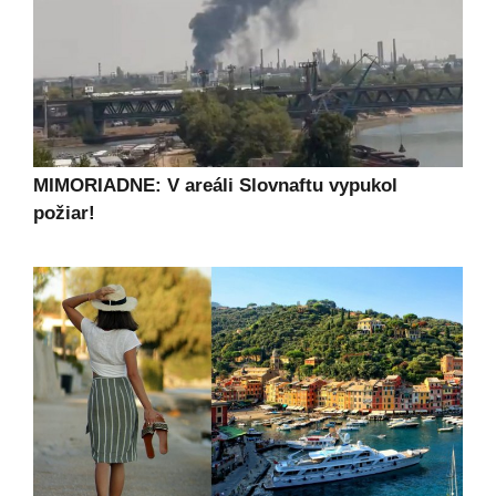
MIMORIADNE: V areáli Slovnaftu vypukol
požiar!