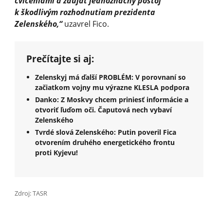
cvičeniami a zaujať jednoznačný postoj
k škodlivým rozhodnutiam prezidenta
Zelenského,“
uzavrel Fico.
Prečítajte si aj:
Zelenskyj má ďalší PROBLÉM: V porovnaní so
začiatkom vojny mu výrazne KLESLA podpora
Danko: Z Moskvy chcem priniesť informácie a
otvoriť ľuďom oči. Čaputová nech vybaví
Zelenského
Tvrdé slová Zelenského: Putin poveril Fica
otvorením druhého energetického frontu
proti Kyjevu!
Zdroj: TASR