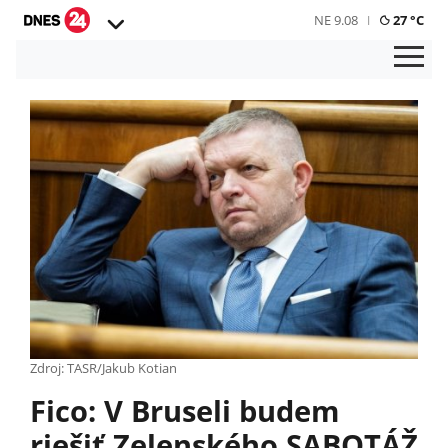
NE 9.08
27 °C
Zdroj: TASR/Jakub Kotian
Fico: V Bruseli budem
riešiť Zelenského SABOTÁŽ