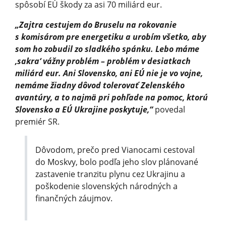
spôsobí EÚ škody za asi 70 miliárd eur.
„Zajtra cestujem do Bruselu na rokovanie
s komisárom pre energetiku a urobím všetko, aby
som ho zobudil zo sladkého spánku. Lebo máme
‚sakra‘ vážny problém – problém v desiatkach
miliárd eur. Ani Slovensko, ani EÚ nie je vo vojne,
nemáme žiadny dôvod tolerovať Zelenského
avantúry, a to najmä pri pohľade na pomoc, ktorú
Slovensko a EÚ Ukrajine poskytuje,“
povedal
premiér SR.
Dôvodom, prečo pred Vianocami cestoval
do Moskvy, bolo podľa jeho slov plánované
zastavenie tranzitu plynu cez Ukrajinu a
poškodenie slovenských národných a
finančných záujmov.