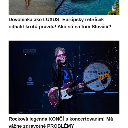
Dovolenka ako LUXUS: Európsky rebríček
odhalil krutú pravdu! Ako sú na tom Slováci?
Rocková legenda KONČÍ s koncertovaním! Má
vážne zdravotné PROBLÉMY