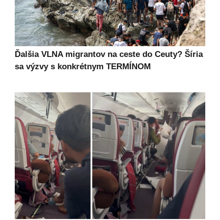
Ďalšia VLNA migrantov na ceste do Ceuty? Šíria
sa výzvy s konkrétnym TERMÍNOM