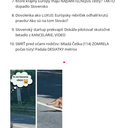
Ktoré krajiny Európy majú NAJSMRTEĽNEJŠIE cesty? TAKTO
dopadlo Slovensko
Dovolenka ako LUXUS: Európsky rebríček odhalil krutú
pravdu! Ako sú na tom Slováci?
Slovenský startup prekvapil: Dokáže pilotovať skutočné
lietadlo z KANCELÁRIE, VIDEO
SMRŤ pred očami rodičov: Mladá Češka (†14) ZOMRELA
počas túry! Padala DESIATKY metrov