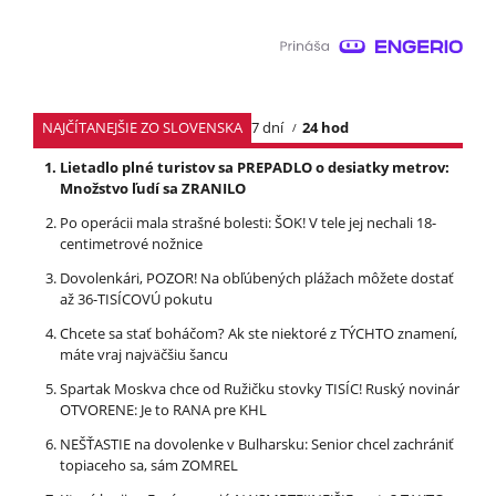
NAJČÍTANEJŠIE ZO SLOVENSKA
7 dní
24 hod
Lietadlo plné turistov sa PREPADLO o desiatky metrov:
Množstvo ľudí sa ZRANILO
Po operácii mala strašné bolesti: ŠOK! V tele jej nechali 18-
centimetrové nožnice
Dovolenkári, POZOR! Na obľúbených plážach môžete dostať
až 36-TISÍCOVÚ pokutu
Chcete sa stať boháčom? Ak ste niektoré z TÝCHTO znamení,
máte vraj najväčšiu šancu
Spartak Moskva chce od Ružičku stovky TISÍC! Ruský novinár
OTVORENE: Je to RANA pre KHL
NEŠŤASTIE na dovolenke v Bulharsku: Senior chcel zachrániť
topiaceho sa, sám ZOMREL