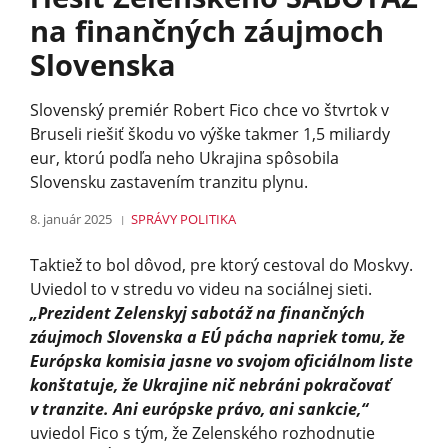
na finančných záujmoch
Slovenska
Slovenský premiér Robert Fico chce vo štvrtok v
Bruseli riešiť škodu vo výške takmer 1,5 miliardy
eur, ktorú podľa neho Ukrajina spôsobila
Slovensku zastavením tranzitu plynu.
8. január 2025
SPRÁVY
POLITIKA
Taktiež to bol dôvod, pre ktorý cestoval do Moskvy.
Uviedol to v stredu vo videu na sociálnej sieti.
„Prezident Zelenskyj sabotáž na finančných
záujmoch Slovenska a EÚ pácha napriek tomu, že
Európska komisia jasne vo svojom oficiálnom liste
konštatuje, že Ukrajine nič nebráni pokračovať
v tranzite. Ani európske právo, ani sankcie,“
uviedol Fico s tým, že Zelenského rozhodnutie