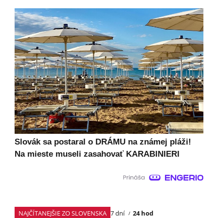
Slovák sa postaral o DRÁMU na známej pláži!
Na mieste museli zasahovať KARABINIERI
NAJČÍTANEJŠIE ZO SLOVENSKA
7 dní
24 hod