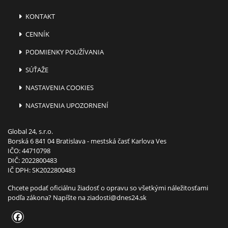
KONTAKT
CENNÍK
PODMIENKY POUŽÍVANIA
SÚŤAŽE
NASTAVENIA COOKIES
NASTAVENIA UPOZORNENÍ
Global 24, s.r.o.
Borská 6 841 04 Bratislava - mestská časť Karlova Ves
IČO: 44710798
DIČ: 2022800483
IČ DPH: SK2022800483
Chcete podať oficiálnu žiadosť o opravu so všetkými náležitosťami
podľa zákona? Napíšte na
ziadosti@dnes24.sk