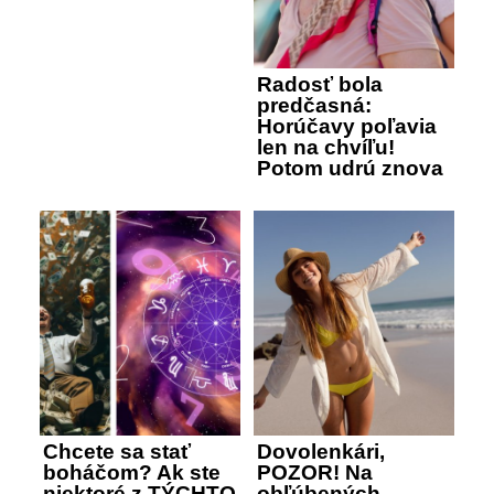
Radosť bola
predčasná:
Horúčavy poľavia
len na chvíľu!
Potom udrú znova
Chcete sa stať
Dovolenkári,
boháčom? Ak ste
POZOR! Na
niektoré z TÝCHTO
obľúbených