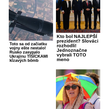
Kto bol NAJLEPŠÍ
prezident? Slováci
Toto sa od začiatku
rozhodli!
vojny ešte nestalo!
Jednoznačne
Rusko zasypalo
vybrali TOTO
Ukrajinu TISÍCKAMI
meno
kĺzavých bômb