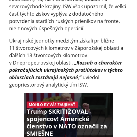
severovýchode krajiny. ISW však upozornil, že veľká
časť týchto ziskov vyplýva z dodatočného
potvrdenia starších ruských prienikov na fronte,
nie z nových úspešných operácií.
Ukrajinské jednotky medzitým získali približne
11 štvorcových kilometrov v Záporožskej oblasti a
ďalších 18 štvorcových kilometrov
v Dnepropetrovskej oblasti.
„Rozsah a charakter
pokračujúcich ukrajinských protiútokov v týchto
oblastiach zostávajú nejasné,“
uviedol
geopriestorový analytický tím ISW.
MOHLO BY VÁS ZAUJÍMAŤ
Trump SKRITIZOVAL
spojencov! Americké
členstvo v NATO označil za
SMIEŠNE