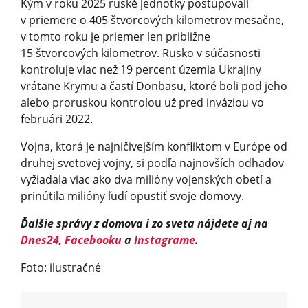
Kým v roku 2025 ruské jednotky postupovali
v priemere o 405 štvorcových kilometrov mesačne,
v tomto roku je priemer len približne
15 štvorcových kilometrov. Rusko v súčasnosti
kontroluje viac než 19 percent územia Ukrajiny
vrátane Krymu a častí Donbasu, ktoré boli pod jeho
alebo proruskou kontrolou už pred inváziou vo
februári 2022.
Vojna, ktorá je najničivejším konfliktom v Európe od
druhej svetovej vojny, si podľa najnovších odhadov
vyžiadala viac ako dva milióny vojenských obetí a
prinútila milióny ľudí opustiť svoje domovy.
Ďalšie správy z domova i zo sveta nájdete aj na
Dnes24
,
Facebooku
a
Instagrame
.
Foto: ilustračné