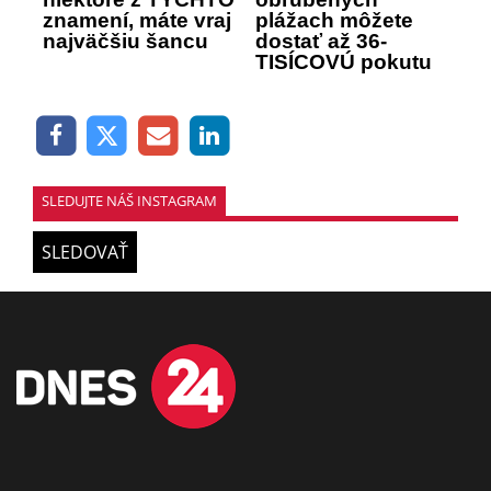
znamení, máte vraj
plážach môžete
najväčšiu šancu
dostať až 36-
TISÍCOVÚ pokutu
SLEDUJTE NÁŠ INSTAGRAM
SLEDOVAŤ