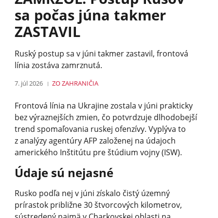
sa počas júna takmer
ZASTAVIL
Ruský postup sa v júni takmer zastavil, frontová
línia zostáva zamrznutá.
7. júl 2026
ZO ZAHRANIČIA
Frontová línia na Ukrajine zostala v júni prakticky
bez výraznejších zmien, čo potvrdzuje dlhodobejší
trend spomaľovania ruskej ofenzívy. Vyplýva to
z analýzy agentúry AFP založenej na údajoch
amerického Inštitútu pre štúdium vojny (ISW).
Údaje sú nejasné
Rusko podľa nej v júni získalo čistý územný
prírastok približne 30 štvorcových kilometrov,
sústredený najmä v Charkovskej oblasti na