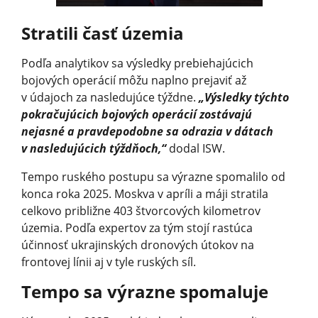
Stratili časť územia
Podľa analytikov sa výsledky prebiehajúcich
bojových operácií môžu naplno prejaviť až
v údajoch za nasledujúce týždne.
„Výsledky týchto
pokračujúcich bojových operácií zostávajú
nejasné a pravdepodobne sa odrazia v dátach
v nasledujúcich týždňoch,“
dodal ISW.
Tempo ruského postupu sa výrazne spomalilo od
konca roka 2025. Moskva v apríli a máji stratila
celkovo približne 403 štvorcových kilometrov
územia. Podľa expertov za tým stojí rastúca
účinnosť ukrajinských dronových útokov na
frontovej línii aj v tyle ruských síl.
Tempo sa výrazne spomaluje