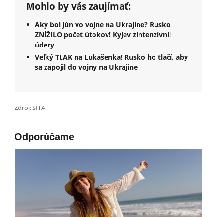
Mohlo by vás zaujímať:
Aký bol jún vo vojne na Ukrajine? Rusko
ZNÍŽILO počet útokov! Kyjev zintenzívnil
údery
Veľký TLAK na Lukašenka! Rusko ho tlačí, aby
sa zapojil do vojny na Ukrajine
Zdroj: SITA
Odporúčame