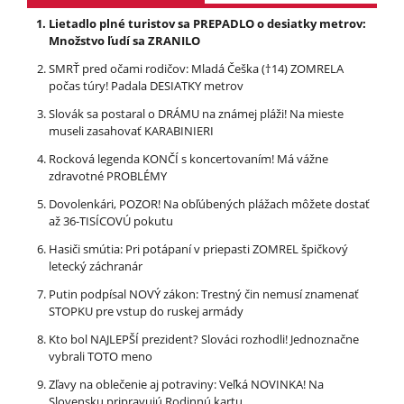
Lietadlo plné turistov sa PREPADLO o desiatky metrov:
Množstvo ľudí sa ZRANILO
SMRŤ pred očami rodičov: Mladá Češka (†14) ZOMRELA
počas túry! Padala DESIATKY metrov
Slovák sa postaral o DRÁMU na známej pláži! Na mieste
museli zasahovať KARABINIERI
Rocková legenda KONČÍ s koncertovaním! Má vážne
zdravotné PROBLÉMY
Dovolenkári, POZOR! Na obľúbených plážach môžete dostať
až 36-TISÍCOVÚ pokutu
Hasiči smútia: Pri potápaní v priepasti ZOMREL špičkový
letecký záchranár
Putin podpísal NOVÝ zákon: Trestný čin nemusí znamenať
STOPKU pre vstup do ruskej armády
Kto bol NAJLEPŠÍ prezident? Slováci rozhodli! Jednoznačne
vybrali TOTO meno
Zľavy na oblečenie aj potraviny: Veľká NOVINKA! Na
Slovensku pripravujú Rodinnú kartu