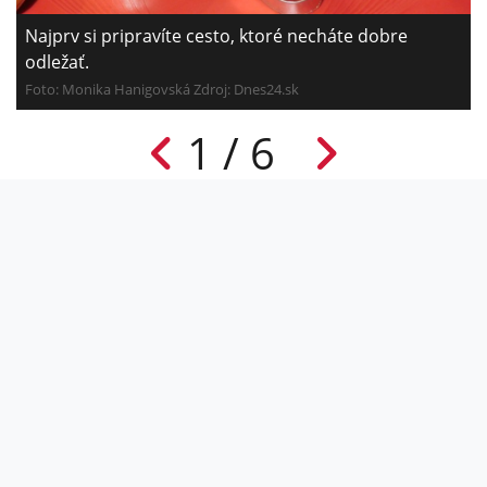
Najprv si pripravíte cesto, ktoré necháte dobre
odležať.
Foto: Monika Hanigovská Zdroj:
Dnes24.sk
1 / 6