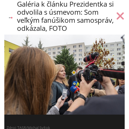
Galéria k článku Prezidentka si
odvolila s úsmevom: Som
veľkým fanúšikom samospráv,
odkázala, FOTO
Zdroj: TASR/Michal Svítok