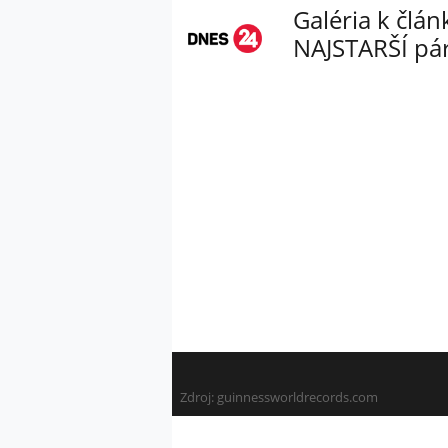
Galéria k člá
NAJSTARŠÍ pá
Zdroj:
guinnessworldrecords.com