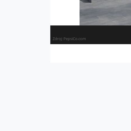
Zdroj:
PepsiCo.com