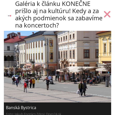
Galéria k článku KONEČNE
prišlo aj na kultúru! Kedy a za
akých podmienok sa zabavíme
na koncertoch?
Banská Bystrica
Foto: Jakub Forgács Zdroj:
Dnes24.sk