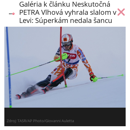
Galéria k článku Neskutočná
PETRA Vlhová vyhrala slalom v
Levi: Súperkám nedala šancu
Zdroj: TASR/AP Photo/Giovanni Auletta