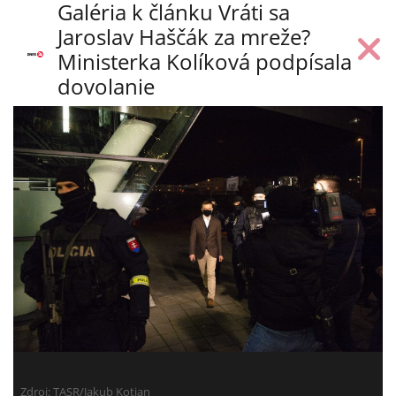
Galéria k článku Vráti sa
Jaroslav Haščák za mreže?
Ministerka Kolíková podpísala
dovolanie
Zdroj: TASR/Jakub Kotian