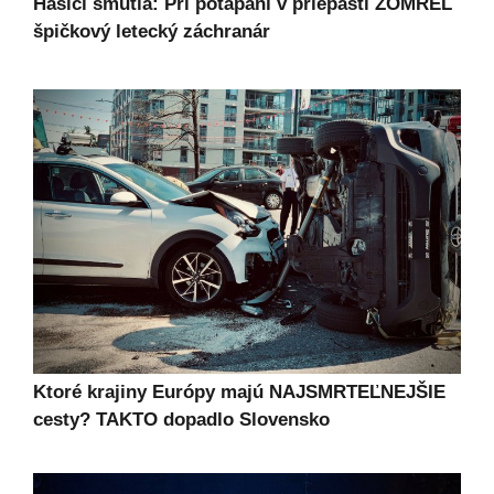
Hasiči smútia: Pri potápaní v priepasti ZOMREL
špičkový letecký záchranár
Ktoré krajiny Európy majú NAJSMRTEĽNEJŠIE
cesty? TAKTO dopadlo Slovensko