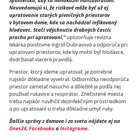
Španielska, aby sa nenakazili hantavírusom.
Neuvedomujú si, že rizikové môže byť už aj
upratovanie starých pivničných priestorov
v bytovom dome, kde sa nachádzal infikovaný
hlodavec. Stačí vdýchnutie drobných častíc
prachu pri upratovaní,“
upozorňuje revízna
lekárka poisťovne Ingrid Dubravová a odporúča pri
upratovaní priestorov, kde by mohli byť hlodavce,
dodržiavať viaceré pravidlá.
Priestor, ktorý ideme upratovať, je potrebné
najskôr dôkladne vyvetrať. Odborníčka neodporúča
priestor zametať nasucho a dôležité je podľa nej
používať rukavice a respirátor. Znečistené miesta
treba najskôr navlhčiť dezinfekčným prostriedkom
a po upratovaní si treba dôkladne umyť ruky.
Ďalšie správy z domova i zo sveta nájdete aj na
Dnes24
,
Facebooku
a
Instagrame
.