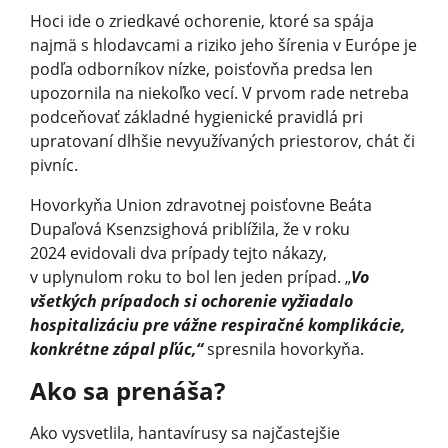
Hoci ide o zriedkavé ochorenie, ktoré sa spája
najmä s hlodavcami a riziko jeho šírenia v Európe je
podľa odborníkov nízke, poisťovňa predsa len
upozornila na niekoľko vecí. V prvom rade netreba
podceňovať základné hygienické pravidlá pri
upratovaní dlhšie nevyužívaných priestorov, chát či
pivníc.
Hovorkyňa Union zdravotnej poisťovne Beáta
Dupaľová Ksenzsighová priblížila, že v roku
2024 evidovali dva prípady tejto nákazy,
v uplynulom roku to bol len jeden prípad. „
Vo
všetkých prípadoch si ochorenie vyžiadalo
hospitalizáciu pre vážne respiračné komplikácie,
konkrétne zápal pľúc,“
spresnila hovorkyňa.
Ako sa prenáša?
Ako vysvetlila, hantavírusy sa najčastejšie