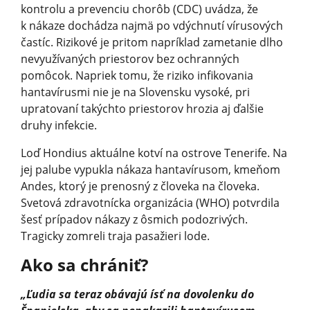
kontrolu a prevenciu chorôb (CDC) uvádza, že
k nákaze dochádza najmä po vdýchnutí vírusových
častíc. Rizikové je pritom napríklad zametanie dlho
nevyužívaných priestorov bez ochranných
pomôcok. Napriek tomu, že riziko infikovania
hantavírusmi nie je na Slovensku vysoké, pri
upratovaní takýchto priestorov hrozia aj ďalšie
druhy infekcie.
Loď Hondius aktuálne kotví na ostrove Tenerife. Na
jej palube vypukla nákaza hantavírusom, kmeňom
Andes, ktorý je prenosný z človeka na človeka.
Svetová zdravotnícka organizácia (WHO) potvrdila
šesť prípadov nákazy z ôsmich podozrivých.
Tragicky zomreli traja pasažieri lode.
Ako sa chrániť?
„Ľudia sa teraz obávajú ísť na dovolenku do