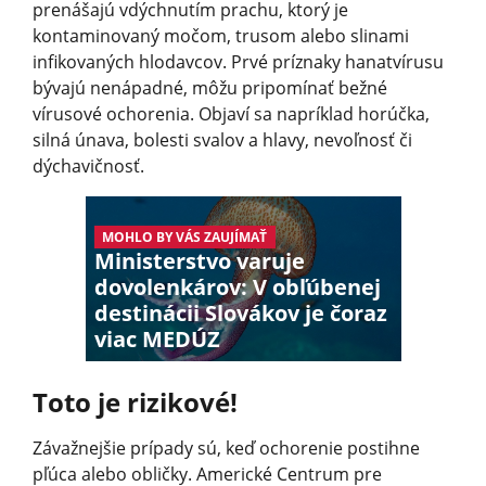
prenášajú vdýchnutím prachu, ktorý je
kontaminovaný močom, trusom alebo slinami
infikovaných hlodavcov. Prvé príznaky hanatvírusu
bývajú nenápadné, môžu pripomínať bežné
vírusové ochorenia. Objaví sa napríklad horúčka,
silná únava, bolesti svalov a hlavy, nevoľnosť či
dýchavičnosť.
MOHLO BY VÁS ZAUJÍMAŤ
Ministerstvo varuje
dovolenkárov: V obľúbenej
destinácii Slovákov je čoraz
viac MEDÚZ
Toto je rizikové!
Závažnejšie prípady sú, keď ochorenie postihne
pľúca alebo obličky. Americké Centrum pre