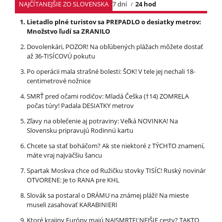
NAJČÍTANEJŠIE ZO SLOVENSKA
7 dní
24 hod
Lietadlo plné turistov sa PREPADLO o desiatky metrov:
Množstvo ľudí sa ZRANILO
Dovolenkári, POZOR! Na obľúbených plážach môžete dostať
až 36-TISÍCOVÚ pokutu
Po operácii mala strašné bolesti: ŠOK! V tele jej nechali 18-
centimetrové nožnice
SMRŤ pred očami rodičov: Mladá Češka (†14) ZOMRELA
počas túry! Padala DESIATKY metrov
Zľavy na oblečenie aj potraviny: Veľká NOVINKA! Na
Slovensku pripravujú Rodinnú kartu
Chcete sa stať boháčom? Ak ste niektoré z TÝCHTO znamení,
máte vraj najväčšiu šancu
Spartak Moskva chce od Ružičku stovky TISÍC! Ruský novinár
OTVORENE: Je to RANA pre KHL
Slovák sa postaral o DRÁMU na známej pláži! Na mieste
museli zasahovať KARABINIERI
Ktoré krajiny Európy majú NAJSMRTEĽNEJŠIE cesty? TAKTO