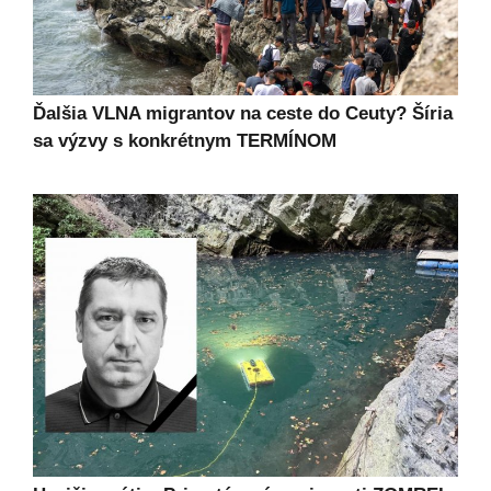
Ďalšia VLNA migrantov na ceste do Ceuty? Šíria
sa výzvy s konkrétnym TERMÍNOM