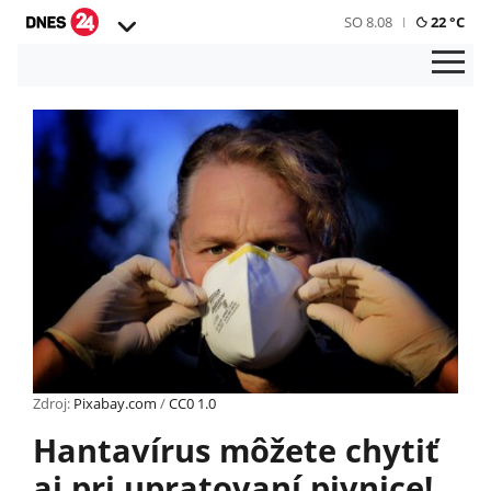
SO 8.08
22 °C
Zdroj:
Pixabay.com
/
CC0 1.0
Hantavírus môžete chytiť
aj pri upratovaní pivnice!