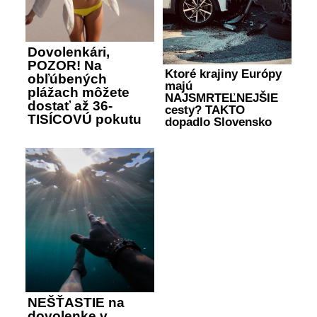
Dovolenkári,
POZOR! Na
Ktoré krajiny Európy
obľúbených
majú
plážach môžete
NAJSMRTEĽNEJŠIE
dostať až 36-
cesty? TAKTO
TISÍCOVÚ pokutu
dopadlo Slovensko
NEŠŤASTIE na
dovolenke v