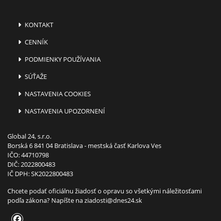
KONTAKT
CENNÍK
PODMIENKY POUŽÍVANIA
SÚŤAŽE
NASTAVENIA COOKIES
NASTAVENIA UPOZORNENÍ
Global 24, s.r.o.
Borská 6 841 04 Bratislava - mestská časť Karlova Ves
IČO: 44710798
DIČ: 2022800483
IČ DPH: SK2022800483
Chcete podať oficiálnu žiadosť o opravu so všetkými náležitosťami
podľa zákona? Napíšte na
ziadosti@dnes24.sk