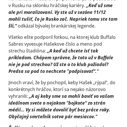
v Rusku na sklonku hráčskej kariéry.
„Keď už sme
ale pri moralizovaní. Vy ste už v sezóne 11/12
mohli tušiť, čo je Rusko zač. Napriek tomu ste tam
šli,“
odkázal bývalej brankárskej legende.
Všetko ešte podporil fotkou, na ktorej klub Buffalo
Sabres vyvesuje Hašekove číslo a meno pod
strechu štadióna:
„A keď už chcete ísť tak
príkladom. Chápem správne, že toto už v Buffale
nie je pod strechou? Už ste o to klub požiadal?
Predsa sa pod to nechcete "podpisovať“."
Jinoch vraví, že by pochopil, keby Hašek „rýpal“, do
konkrétnych hráčov, ktorí sa nejako názorovo
vyhranili:
„A aj keby sme sa mohli baviť vo vašom
ideálnom svete o nejakom "bojkote“ zo strán
médií… Vy si môžete dovoliť byť bez práce roky.
Obyčajný smrteľník sotva pár mesiacov."