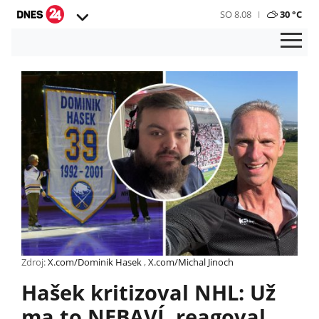
SO 8.08
30 °C
Zdroj:
X.com/Dominik Hasek
,
X.com/Michal Jinoch
Hašek kritizoval NHL: Už
ma to NEBAVÍ, reagoval