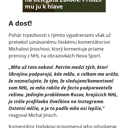
mu ju k hlave
A dosť!
Pohár trpezlivosti s týmito vyjadreniami však už
pretiekol uznávanému českému komentátorovi
Michalovi Jinochovi, ktorý komentuje priame
prenosy z NHL na obrazovkách Nova Sport.
„Mňa už toto nebaví. Patrím medzi tých, ktorí
Ukrajinu podporujú, kde môžu, a celkom ma uráža,
že naznačujete, že tým, že sledujem/komentoval
som NHL, zo mňa robíte de facto podporovateľa
režimu. Jediným problémom Rusov, hrajúcich NHL,
je stále profilovka Ovečkina na Instagrame.
Ostatní mlčia, a je to podľa mňa asi lepšie,“
reagoval Michal Jinoch.
Komentátor Hašekovi pripomenul jeho pôsobenie