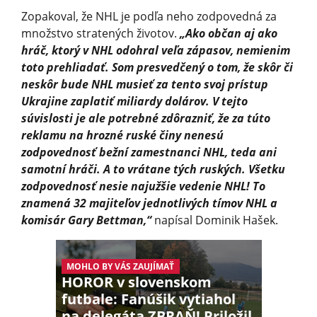
Zopakoval, že NHL je podľa neho zodpovedná za
množstvo stratených životov.
„Ako občan aj ako
hráč, ktorý v NHL odohral veľa zápasov, nemienim
toto prehliadať. Som presvedčený o tom, že skôr či
neskôr bude NHL musieť za tento svoj prístup
Ukrajine zaplatiť miliardy dolárov. V tejto
súvislosti je ale potrebné zdôrazniť, že za túto
reklamu na hrozné ruské činy nenesú
zodpovednosť bežní zamestnanci NHL, teda ani
samotní hráči. A to vrátane tých ruských. Všetku
zodpovednosť nesie najužšie vedenie NHL! To
znamená 32 majiteľov jednotlivých tímov NHL a
komisár Gary Bettman,“
napísal Dominik Hašek.
MOHLO BY VÁS ZAUJÍMAŤ
HOROR v slovenskom
futbale: Fanúšik vytiahol
na delegáta ZBRAŇ! Priložil