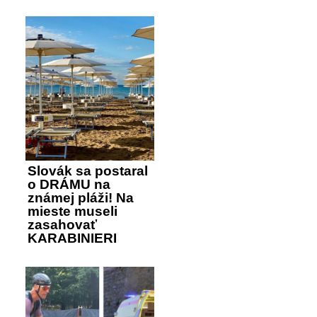
Slovák sa postaral
o DRÁMU na
známej pláži! Na
mieste museli
zasahovať
KARABINIERI