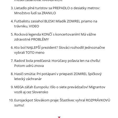
Lietadlo plné turistov sa PREPADLO o desiatky metrov:
Množstvo ľudí sa ZRANILO
Futbalistu zasiahol BLESK! Mladík ZOMREL priamo na
trávniku, VIDEO
Rocková legenda KONČÍ s koncertovaním! Má vážne
zdravotné PROBLÉMY
Kto bol NAJLEPŠÍ prezident? Slováci rozhodli! Jednoznačne
vybrali TOTO meno
Radosť bola predčasná: Horúčavy poľavia len na chvíľu!
Potom udrú znova
Hasiči smútia: Pri potápaní v priepasti ZOMREL špičkový
letecký záchranár
MEGA záťah Europolu: Išlo o siete prevádzačov! Migrantov
vozili aj cez Slovensko
Eurojackpot Slovákom praje: Šťastlivec vyhral ROZPRÁVKOVÚ
sumu!