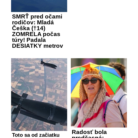
SMRŤ pred očami
rodičov: Mladá
Češka (†14)
ZOMRELA počas
túry! Padala
DESIATKY metrov
Radosť bola
Toto sa od začiatku
predčasná: