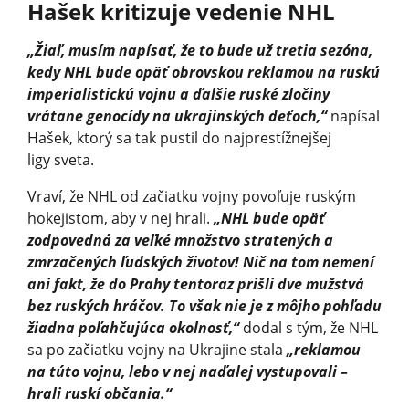
Hašek kritizuje vedenie NHL
„Žiaľ, musím napísať, že to bude už tretia sezóna,
kedy NHL bude opäť obrovskou reklamou na ruskú
imperialistickú vojnu a ďalšie ruské zločiny
vrátane genocídy na ukrajinských deťoch,“
napísal
Hašek, ktorý sa tak pustil do najprestížnejšej
ligy sveta.
Vraví, že NHL od začiatku vojny povoľuje ruským
hokejistom, aby v nej hrali.
„NHL bude opäť
zodpovedná za veľké množstvo stratených a
zmrzačených ľudských životov! Nič na tom nemení
ani fakt, že do Prahy tentoraz prišli dve mužstvá
bez ruských hráčov. To však nie je z môjho pohľadu
žiadna poľahčujúca okolnosť,“
dodal s tým, že NHL
sa po začiatku vojny na Ukrajine stala
„reklamou
na túto vojnu, lebo v nej naďalej vystupovali –
hrali ruskí občania.“