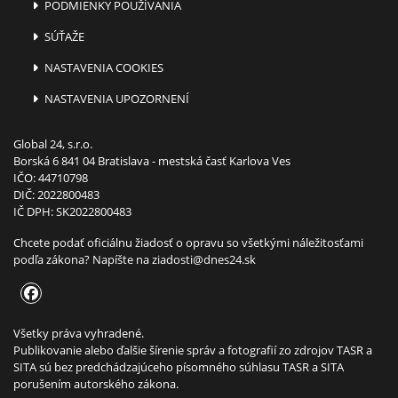
PODMIENKY POUŽÍVANIA
SÚŤAŽE
NASTAVENIA COOKIES
NASTAVENIA UPOZORNENÍ
Global 24, s.r.o.
Borská 6 841 04 Bratislava - mestská časť Karlova Ves
IČO: 44710798
DIČ: 2022800483
IČ DPH: SK2022800483
Chcete podať oficiálnu žiadosť o opravu so všetkými náležitosťami
podľa zákona? Napíšte na
ziadosti@dnes24.sk
Všetky práva vyhradené.
Publikovanie alebo ďalšie šírenie správ a fotografií zo zdrojov TASR a
SITA sú bez predchádzajúceho písomného súhlasu TASR a SITA
porušením autorského zákona.