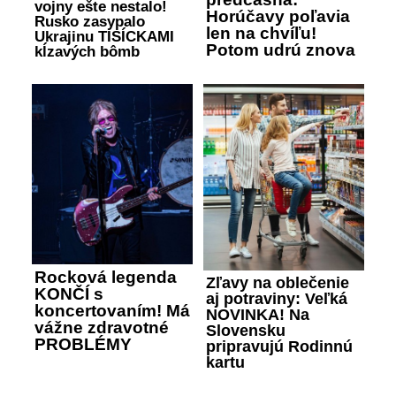
vojny ešte nestalo!
Horúčavy poľavia
Rusko zasypalo
len na chvíľu!
Ukrajinu TISÍCKAMI
Potom udrú znova
kĺzavých bômb
Rocková legenda
Zľavy na oblečenie
KONČÍ s
aj potraviny: Veľká
koncertovaním! Má
NOVINKA! Na
vážne zdravotné
Slovensku
PROBLÉMY
pripravujú Rodinnú
kartu