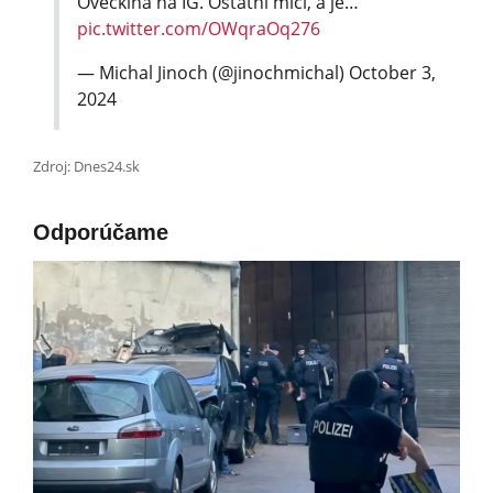
Ovečkina na IG. Ostatní mlčí, a je…
pic.twitter.com/OWqraOq276
— Michal Jinoch (@jinochmichal)
October 3,
2024
Zdroj: Dnes24.sk
Odporúčame