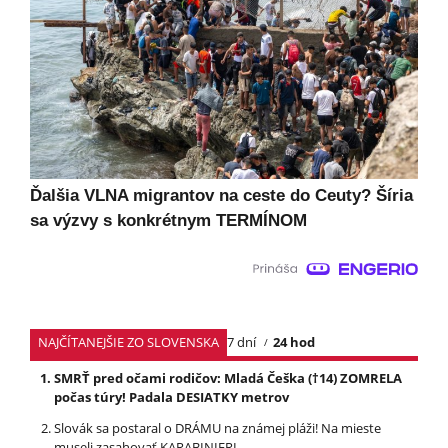
Ďalšia VLNA migrantov na ceste do Ceuty? Šíria
sa výzvy s konkrétnym TERMÍNOM
NAJČÍTANEJŠIE ZO SLOVENSKA
7 dní
24 hod
SMRŤ pred očami rodičov: Mladá Češka (†14) ZOMRELA
počas túry! Padala DESIATKY metrov
Slovák sa postaral o DRÁMU na známej pláži! Na mieste
museli zasahovať KARABINIERI