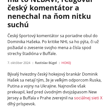
český komentátor a
nenechal na ňom nitku
suchú
Český športový komentátor sa poriadne obul do
Dominika Hašeka. Po kritike NHL sa ho pýta, či už
požiadal o zvesenie svojho mena a čísla spod
strechy štadióna v Buffale.
7. október 2024
Rastislav Búgel
HOKEJ
Bývalý hviezdny český hokejový brankár Dominik
Hašek sa netají tým, že je veľkým odporcom Ruska,
Putina a vojny na Ukrajine. Najnovšie však
prekvapil, keď pred úvodným dvojzápasom New
Jersey a Buffala v Prahe zverejnil na
sociálnej sieti X
dlhý príspevok.