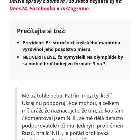
Ďalšie správy z domova i zo sveta nájdete aj na
Dnes24
,
Facebooku
a
Instagrame
.
Prečítajte si tiež:
Prezident: Pri storočnici košického maratónu
vyzdvihol jeho posolstvo mieru
NEUVERITEĽNÉ, čo vymysleli! Na olympiáde by
sa mohol hrať hokej vo formáte 3 na 3
Mě už tohle neba. Patřím mezi ty, kteří
Ukrajinu podporují, kde mohou, a celkem
mě uráží, že naznačujete, že tím, že koukám
/ komentoval jsem NHL, ze mě dělá defacto
podporovatele režimu. Jediným problémem
Rusů, hrající NHL, je pořád profilovka