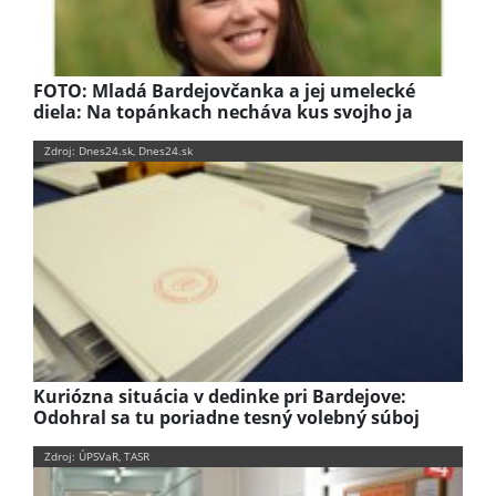
FOTO: Mladá Bardejovčanka a jej umelecké
diela: Na topánkach necháva kus svojho ja
Zdroj: Dnes24.sk, Dnes24.sk
Kuriózna situácia v dedinke pri Bardejove:
Odohral sa tu poriadne tesný volebný súboj
Zdroj: ÚPSVaR, TASR