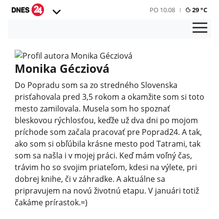
PO 10.08
29 °C
Monika Gécziová
Do Popradu som sa zo stredného Slovenska
prisťahovala pred 3,5 rokom a okamžite som si toto
mesto zamilovala. Musela som ho spoznať
bleskovou rýchlosťou, keďže už dva dni po mojom
príchode som začala pracovať pre Poprad24. A tak,
ako som si obľúbila krásne mesto pod Tatrami, tak
som sa našla i v mojej práci. Keď mám voľný čas,
trávim ho so svojim priateľom, kdesi na výlete, pri
dobrej knihe, či v záhradke. A aktuálne sa
pripravujem na novú životnú etapu. V januári totiž
čakáme prírastok.=)