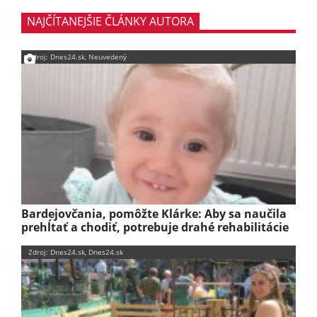
NAJČÍTANEJŠIE ČLÁNKY AUTORA
Zdroj: Dnes24.sk, Neuvedený
Bardejovčania, pomôžte Klárke: Aby sa naučila
prehĺtať a chodiť, potrebuje drahé rehabilitácie
Zdroj: Dnes24.sk, Dnes24.sk