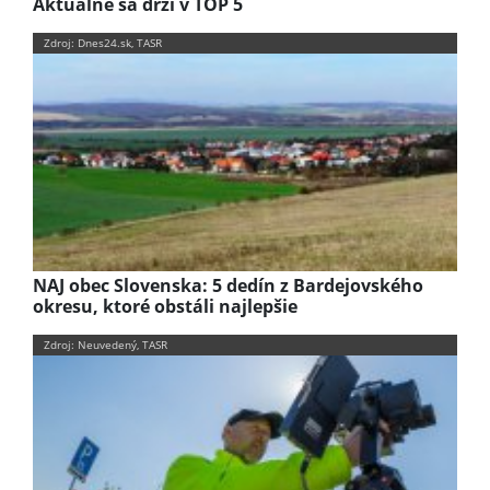
Aktuálne sa drží v TOP 5
Zdroj: Dnes24.sk, TASR
NAJ obec Slovenska: 5 dedín z Bardejovského
okresu, ktoré obstáli najlepšie
Zdroj: Neuvedený, TASR