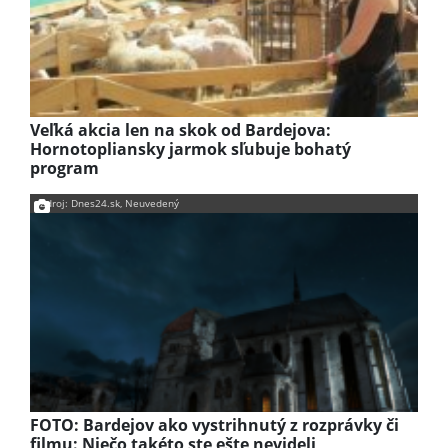
Veľká akcia len na skok od Bardejova:
Hornotopliansky jarmok sľubuje bohatý
program
Zdroj: Dnes24.sk, Neuvedený
FOTO: Bardejov ako vystrihnutý z rozprávky či
filmu: Niečo takéto ste ešte nevideli