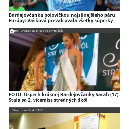
Bardejovčanka polovičkou najsilnejšieho páru
Európy: Vašková prevalcovala všetky súperky
Zdroj: Dnes24.sk, Miss stredných škôl
FOTO: Úspech krásnej Bardejovčanky Sarah (17):
Stala sa 2. vicemiss stredných škôl
Zdroj: Dnes24.sk, TASR