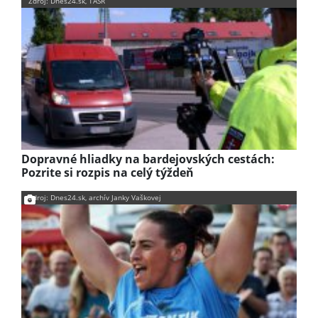
Zdroj: Dnes24.sk, TASR
Dopravné hliadky na bardejovských cestách:
Pozrite si rozpis na celý týždeň
Zdroj: Dnes24.sk, archív Janky Vaškovej