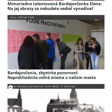
Mimoriadne talentovaná Bardejovčanka Elena:
Na jej obrazy sa nebudete vedieť vynadívať
Zdroj: ÚPSVaR, TASR
Bardejovčania, zbystrite pozornosť:
Neprehliadnite voľné miesta v našom meste
Zdroj: Bardejovský Reportér, Archív BKaD - F. Hažlinský