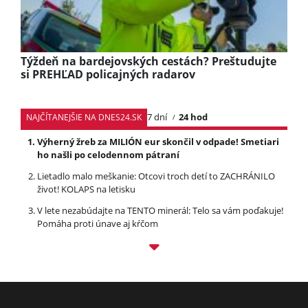
Týždeň na bardejovských cestách? Preštudujte
si PREHĽAD policajných radarov
7 dní
24 hod
NAJČÍTANEJŠIE NA DNES24.SK
Výherný žreb za MILIÓN eur skončil v odpade! Smetiari
ho našli po celodennom pátraní
Lietadlo malo meškanie: Otcovi troch detí to ZACHRÁNILO
život! KOLAPS na letisku
V lete nezabúdajte na TENTO minerál: Telo sa vám poďakuje!
Pomáha proti únave aj kŕčom