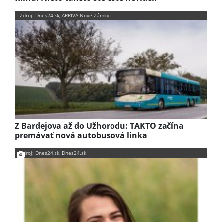
Zdroj: Dnes24.sk, ARRIVA Nové Zámky
Z Bardejova až do Užhorodu: TAKTO začína
premávať nová autobusová linka
Zdroj: Dnes24.sk, Dnes24.sk