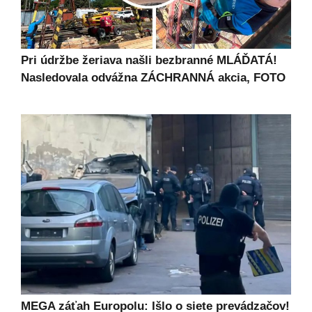
Pri údržbe žeriava našli bezbranné MLÁĎATÁ!
Nasledovala odvážna ZÁCHRANNÁ akcia, FOTO
MEGA záťah Europolu: Išlo o siete prevádzačov!