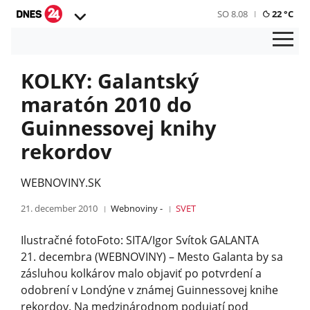
SO 8.08
22 °C
KOLKY: Galantský
maratón 2010 do
Guinnessovej knihy
rekordov
WEBNOVINY.SK
21. december 2010
Webnoviny -
SVET
Ilustračné fotoFoto: SITA/Igor Svítok GALANTA
21. decembra (WEBNOVINY) – Mesto Galanta by sa
zásluhou kolkárov malo objaviť po potvrdení a
odobrení v Londýne v známej Guinnessovej knihe
rekordov. Na medzinárodnom podujatí pod