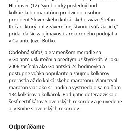
Hlohovec (12). Symbolický posledný hod
kolkárskeho maratónu predviedol osobne
prezident Slovenského kolkárskeho zväzu Štefan
Kočan, ktorý bol v záverečnej štvorici súťažiacich,“
pridal ďalšie zaujímavosti z rekordného podujatia
v Galante Jozef Butko.
Obdobná súťaž, ale v menšom meradle sa
v Galante uskutočnila predtým už štyrikrát. V roku
2006 začínala ako Galantská 24-hodinovka a
postupne vďaka popularite a záujmu kolkárov
prerástla až do kolkárskeho maratónu. Vlani trval
maratón viac ako 41 hodín a vystriedalo sa na ňom
184 kolkárov a kolkárok. Podujatie doteraz získalo
šesť certifikátov Slovenských rekordov a je uvedené
aj v Knihe slovenských rekordov.
Odporúčame