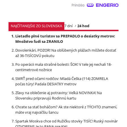
NAJČÍTANEJŠIE ZO SLOVENSKA
7 dní
24 hod
Lietadlo plné turistov sa PREPADLO o desiatky metrov:
Množstvo ľudí sa ZRANILO
Dovolenkári, POZOR! Na obľúbených plážach môžete dostať
až 36-TISÍCOVÚ pokutu
Po operácii mala strašné bolesti: ŠOK! V tele jej nechali 18-
centimetrové nožnice
SMRŤ pred očami rodičov: Mladá Češka (†14) ZOMRELA
počas túry! Padala DESIATKY metrov
Zľavy na oblečenie aj potraviny: Veľká NOVINKA! Na
Slovensku pripravujú Rodinnú kartu
Chcete sa stať boháčom? Ak ste niektoré z TÝCHTO znamení,
máte vraj najväčšiu šancu
Spartak Moskva chce od Ružičku stovky TISÍC! Ruský novinár
OTVORENE: Je to RANA pre KHL