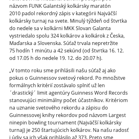
názvom FUNK Galantský kolkársky maratón
2010 padol rekordný zápis v kategórii Najväčší
kolkársky turnaj na svete. Minulý týždeň od štvrtka
do nedele sa v kolkárni MKK Slovan Galanta
vystriedalo spolu 324 kolkárov a kolkárok z Česka,
Maďarska a Slovenska. Súťaž trvala nepretržite
75 hodín 1 minútu a 42 sekúnd (od štvrtka 16. 12.
od 17.05 h do nedele 19. 12. do 20.07 h).
„V tomto roku sme prihlásili našu súťaž aj ako
pokus o Guinnessov svetový rekord. Po množstve
formálnych kritérií zostávalo splniť už len
´drastický´ limit agentúry Guinness Word Records
stanovujúci minimálny počet účastníkov. Kritériom
na uznanie svetového rekordu a zápisu do
Guinnessovej knihy rekordov pod názvom Largest
ninepin bowling tournament (Najväčší kolkársky
turnaj) je 250 štartujúcich kolkárov. Na našu radosť
i údiv sa ich však prihlásilo až 373. Preto sme