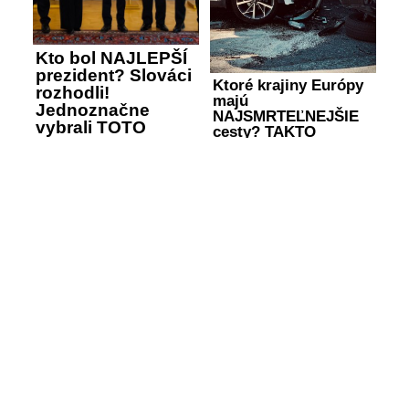
Kto bol NAJLEPŠÍ
prezident? Slováci
Ktoré krajiny Európy
rozhodli!
majú
Jednoznačne
NAJSMRTEĽNEJŠIE
vybrali TOTO
cesty? TAKTO
meno
dopadlo Slovensko
SLEDUJTE NÁŠ INSTAGRAM
SLEDOVAŤ