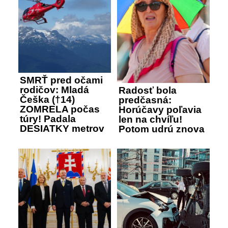
SMRŤ pred očami
rodičov: Mladá
Radosť bola
Češka (†14)
predčasná:
ZOMRELA počas
Horúčavy poľavia
túry! Padala
len na chvíľu!
DESIATKY metrov
Potom udrú znova