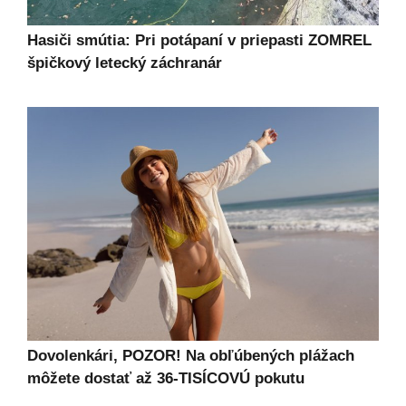
Hasiči smútia: Pri potápaní v priepasti ZOMREL
špičkový letecký záchranár
Dovolenkári, POZOR! Na obľúbených plážach
môžete dostať až 36-TISÍCOVÚ pokutu