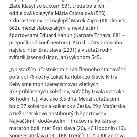
Zlaté Klasy) so súčtom 531, tretia bola ich
oddielová kolegyňa Mária Csicsaiová (525).
Z dorastencov bol najlepší Marek Zajko (KK Tlmače,
562), medzi slabozrakými a nevidiacimi
športovcami Eduard Kahún (Karpaty Trnava, 681 –
prepočítané koeficientom). Ako družstvo dosiahol
najviac Inter Bratislava (2291) a v súťaži rodín
zvíťazili Jasenskí (Igor, Ján) výkonom 545.
„Najstarším účastníkom z 324-členného štartového
poľa bol 78-ročný Lukáš Karlubík zo Slávie Nitra.
Keby sme mohli zaregistrovať všetkých
373 prihlásených kolkárov, súťaž by trvala viac ako
86 hodín, t. j. viac ako 3,5 dňa. Medzi súťažiacimi
bolo 37 kolkárov a kolkárok z Česka, 29 z Maďarska
a tiež 12 zrakovo postihnutých športovcov.
Najväčšími ´dodávateľmi´ hráčov na kolkársky
maratón boli Inter Bratislava (20), KC Hodonín (16),
Spoje Bratislava (13), TKK Trenčín (12) a KK Zentiva