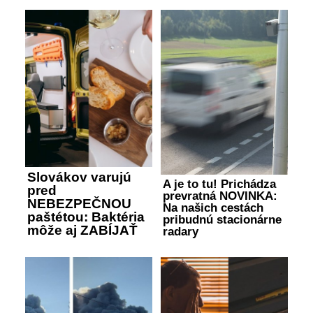
Slovákov varujú
A je to tu! Prichádza
pred
prevratná NOVINKA:
NEBEZPEČNOU
Na našich cestách
paštétou: Baktéria
pribudnú stacionárne
môže aj ZABÍJAŤ
radary