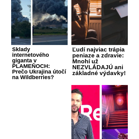
Sklady
Ľudí najviac trápia
internetového
peniaze a zdravie:
giganta v
Mnohí už
PLAMEŇOCH:
NEZVLÁDAJÚ ani
Prečo Ukrajina útočí
základné výdavky!
na Wildberries?