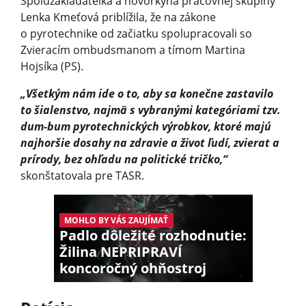
Spoluzakladateľka a hovorkyňa pracovnej skupiny
Lenka Kmeťová priblížila, že na zákone
o pyrotechnike od začiatku spolupracovali so
Zvieracím ombudsmanom a tímom Martina
Hojsíka (PS).
„Všetkým nám ide o to, aby sa konečne zastavilo
to šialenstvo, najmä s vybranými kategóriami tzv.
dum-bum pyrotechnických výrobkov, ktoré majú
najhoršie dosahy na zdravie a život ľudí, zvierat a
prírody, bez ohľadu na politické tričko,“
skonštatovala pre TASR.
MOHLO BY VÁS ZAUJÍMAŤ
Padlo dôležité rozhodnutie:
Žilina NEPRIPRAVÍ
koncoročný ohňostroj