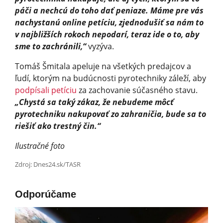
páči a nechcú do toho dať peniaze. Máme pre vás
nachystanú online petíciu, zjednodušiť sa nám to
v najbližších rokoch nepodarí, teraz ide o to, aby
sme to zachránili,“
vyzýva.
Tomáš Šmitala apeluje na všetkých predajcov a
ľudí, ktorým na budúcnosti pyrotechniky záleží, aby
podpísali petíciu
za zachovanie súčasného stavu.
„Chystá sa taký zákaz, že nebudeme môcť
pyrotechniku nakupovať zo zahraničia, bude sa to
riešiť ako trestný čin.“
Ilustračné foto
Zdroj: Dnes24.sk/TASR
Odporúčame