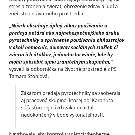
stres a zranenia zvierat, ohrozenie zdravia ľudí a
znečistenie životného prostredia.
„Návrh obsahuje úplný zákaz používania a
predaja petárd ako najnebezpečnejšieho druhu
pyrotechniky a sprísnenie používania ohňostrojov
v okolí nemocníc, domovov sociálnych služieb či
zvieracích útulkov, jednoducho všade, kde by
mohli spôsobiť ujmu zraniteľným skupinám,“
vysvetlila odborníčka na životné prostredie z PS
Tamara Stohlová.
Zákazom predaja pyrotechniky sa zaoberala
aj pracovná skupina, ktorej bol Karahuta
súčasťou. Jej návrh zákona ostal
nedokončený v bode vykonateľnosti.
Navrhovala, aby kontrolu v rámci všeobecne