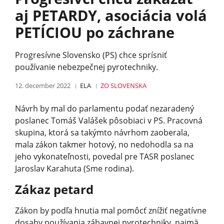
aj PETARDY, asociácia volá
PETÍCIOU po záchrane
Progresívne Slovensko (PS) chce sprísniť
používanie nebezpečnej pyrotechniky.
12. december 2022
ELA
ZO SLOVENSKA
Návrh by mal do parlamentu podať nezaradený
poslanec Tomáš Valášek pôsobiaci v PS. Pracovná
skupina, ktorá sa takýmto návrhom zaoberala,
mala zákon takmer hotový, no nedohodla sa na
jeho vykonateľnosti, povedal pre TASR poslanec
Jaroslav Karahuta (Sme rodina).
Zákaz petard
Zákon by podľa hnutia mal pomôcť znížiť negatívne
dosahy používania zábavnej pyrotechniky, najmä