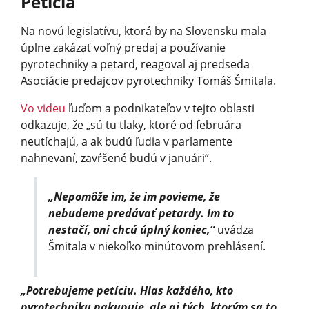
Petícia
Na novú legislatívu, ktorá by na Slovensku mala
úplne zakázať voľný predaj a používanie
pyrotechniky a petard, reagoval aj predseda
Asociácie predajcov pyrotechniky Tomáš Šmitala.
Vo videu
ľuďom a podnikateľov v tejto oblasti
odkazuje, že „sú tu tlaky, ktoré od februára
neutíchajú, a ak budú ľudia v parlamente
nahnevaní, zavŕšené budú v januári“.
„Nepomôže im, že im povieme, že
nebudeme predávať petardy. Im to
nestačí, oni chcú úplný koniec,“
uvádza
Šmitala v niekoľko minútovom prehlásení.
„Potrebujeme petíciu. Hlas každého, kto
pyrotechniku nakupuje, ale aj tých, ktorým sa to