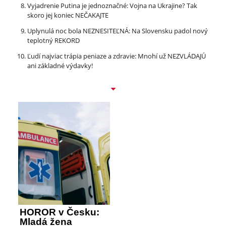
Vyjadrenie Putina je jednoznačné: Vojna na Ukrajine? Tak
skoro jej koniec NEČAKAJTE
Uplynulá noc bola NEZNESITEĽNÁ: Na Slovensku padol nový
teplotný REKORD
Ľudí najviac trápia peniaze a zdravie: Mnohí už NEZVLÁDAJÚ
ani základné výdavky!
HOROR v Česku:
Mladá žena