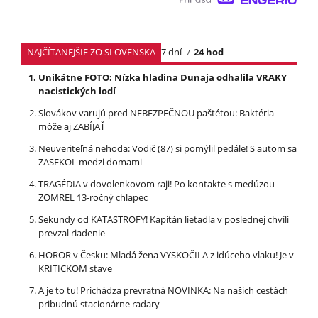
NAJČÍTANEJŠIE ZO SLOVENSKA
7 dní
24 hod
Unikátne FOTO: Nízka hladina Dunaja odhalila VRAKY
nacistických lodí
Slovákov varujú pred NEBEZPEČNOU paštétou: Baktéria
môže aj ZABÍJAŤ
Neuveriteľná nehoda: Vodič (87) si pomýlil pedále! S autom sa
ZASEKOL medzi domami
TRAGÉDIA v dovolenkovom raji! Po kontakte s medúzou
ZOMREL 13-ročný chlapec
Sekundy od KATASTROFY! Kapitán lietadla v poslednej chvíli
prevzal riadenie
HOROR v Česku: Mladá žena VYSKOČILA z idúceho vlaku! Je v
KRITICKOM stave
A je to tu! Prichádza prevratná NOVINKA: Na našich cestách
pribudnú stacionárne radary