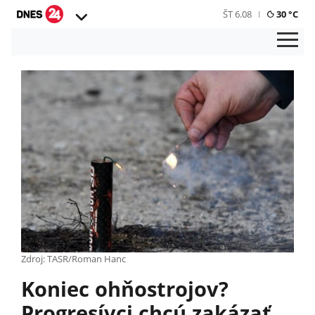
ŠT 6.08
30 °C
Zdroj: TASR/Roman Hanc
Koniec ohňostrojov?
Progresívci chcú zakázať