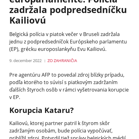
zadržala podpredsedníčku
Kailiovú
Belgická polícia v piatok večer v Bruseli zadržala
jednu z podpredsedníčok Európskeho parlamentu
(EP), grécku europoslankyňu Evu Kailiovú.
9. december 2022
ZO ZAHRANIČIA
Pre agentúru AFP to povedal zdroj blízky prípadu,
podľa ktorého to súvisí s piatkovým zadržaním
ďalších štyroch osôb v rámci vyšetrovania korupcie
v EP.
Korupcia Kataru?
Kailiovú, ktorej partner patril k štyrom skôr
zadržaným osobám, bude polícia vypočúvať,
priblížil zdroj. Potvrdil tiež správy belgických médií,