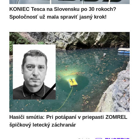
KONIEC Tesca na Slovensku po 30 rokoch?
Spoločnosť už mala spraviť jasný krok!
Hasiči smútia: Pri potápaní v priepasti ZOMREL
špičkový letecký záchranár