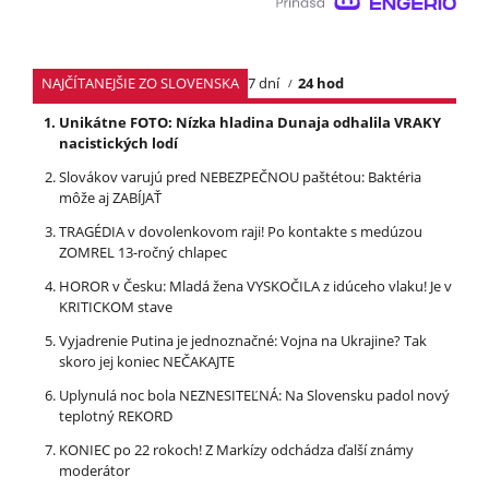
NAJČÍTANEJŠIE ZO SLOVENSKA
7 dní
24 hod
Unikátne FOTO: Nízka hladina Dunaja odhalila VRAKY
nacistických lodí
Slovákov varujú pred NEBEZPEČNOU paštétou: Baktéria
môže aj ZABÍJAŤ
TRAGÉDIA v dovolenkovom raji! Po kontakte s medúzou
ZOMREL 13-ročný chlapec
HOROR v Česku: Mladá žena VYSKOČILA z idúceho vlaku! Je v
KRITICKOM stave
Vyjadrenie Putina je jednoznačné: Vojna na Ukrajine? Tak
skoro jej koniec NEČAKAJTE
Uplynulá noc bola NEZNESITEĽNÁ: Na Slovensku padol nový
teplotný REKORD
KONIEC po 22 rokoch! Z Markízy odchádza ďalší známy
moderátor