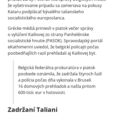
že vyšetrovanie prípadu sa zameriava na pokusy
Kataru podplácať bývalého talianskeho
socialistického europoslanca.
Grécke médiá priniesli v piatok večer správy
o vylúčení Kailiovej zo strany Panhelénske
socialistické hnutie (PASOK). Spravodajský portál
eKathimerini uviedol, že belgickí policajti počas
poobedňajších razií prehľadali aj Kailiovej byt.
Belgická federálna prokuratúra v piatok
poobede oznámila, že zadržala štyroch ľudí
a polícia počas dňa vykonala v Bruseli
16 domových prehliadok a našla pritom
600-tisíc eur v hotovosti.
Zadržaní Taliani