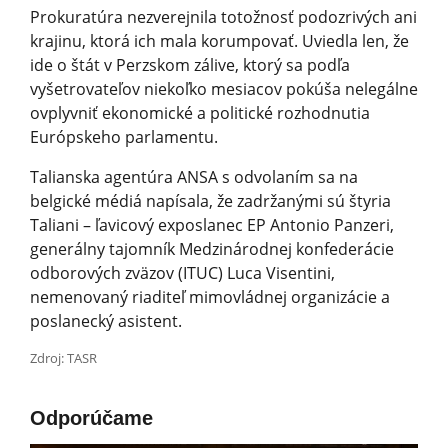
Prokuratúra nezverejnila totožnosť podozrivých ani
krajinu, ktorá ich mala korumpovať. Uviedla len, že
ide o štát v Perzskom zálive, ktorý sa podľa
vyšetrovateľov niekoľko mesiacov pokúša nelegálne
ovplyvniť ekonomické a politické rozhodnutia
Európskeho parlamentu.
Talianska agentúra ANSA s odvolaním sa na
belgické médiá napísala, že zadržanými sú štyria
Taliani – ľavicový exposlanec EP Antonio Panzeri,
generálny tajomník Medzinárodnej konfederácie
odborových zväzov (ITUC) Luca Visentini,
nemenovaný riaditeľ mimovládnej organizácie a
poslanecký asistent.
Zdroj: TASR
Odporúčame