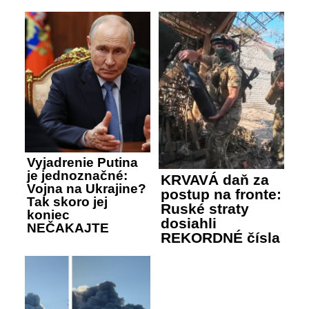
Vyjadrenie Putina
je jednoznačné:
KRVAVÁ daň za
Vojna na Ukrajine?
postup na fronte:
Tak skoro jej
Ruské straty
koniec
dosiahli
NEČAKAJTE
REKORDNÉ čísla