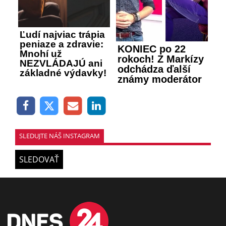
Ľudí najviac trápia
peniaze a zdravie:
KONIEC po 22
Mnohí už
rokoch! Z Markízy
NEZVLÁDAJÚ ani
odchádza ďalší
základné výdavky!
známy moderátor
SLEDUJTE NÁŠ INSTAGRAM
SLEDOVAŤ