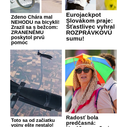
Eurojackpot
Zdeno Chára mal
Slovákom praje:
NEHODU na bicykli!
Šťastlivec vyhral
Zrazil sa s bežcom:
ROZPRÁVKOVÚ
ZRANENÉMU
poskytol prvú
sumu!
pomoc
Radosť bola
Toto sa od začiatku
predčasná:
vojny ešte nestalo!