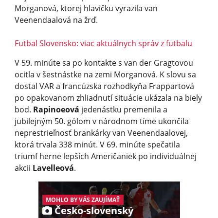
Morganová, ktorej hlavičku vyrazila van
Veenendaalová na žrď.
Futbal Slovensko: viac aktuálnych správ z futbalu
V 59. minúte sa po kontakte s van der Gragtovou
ocitla v šestnástke na zemi Morganová. K slovu sa
dostal VAR a francúzska rozhodkyňa Frappartová
po opakovanom zhliadnutí situácie ukázala na biely
bod.
Rapinoeová
jedenástku premenila a
jubilejným 50. gólom v národnom tíme ukončila
neprestrieľnosť brankárky van Veenendaalovej,
ktorá trvala 338 minút. V 69. minúte spečatila
triumf herne lepších Američaniek po individuálnej
akcii
Lavelleová
.
MOHLO BY VÁS ZAUJÍMAŤ
Česko-slovenský