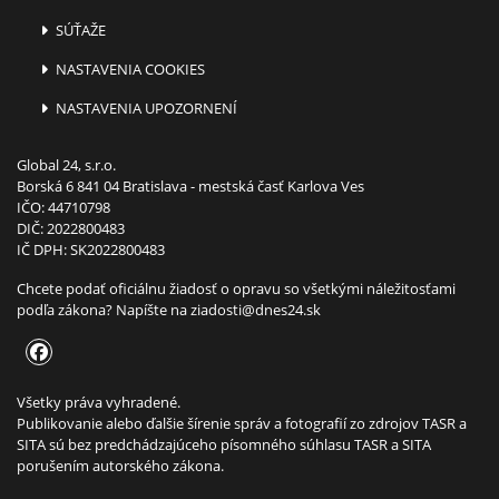
SÚŤAŽE
NASTAVENIA COOKIES
NASTAVENIA UPOZORNENÍ
Global 24, s.r.o.
Borská 6 841 04 Bratislava - mestská časť Karlova Ves
IČO: 44710798
DIČ: 2022800483
IČ DPH: SK2022800483
Chcete podať oficiálnu žiadosť o opravu so všetkými náležitosťami
podľa zákona? Napíšte na
ziadosti@dnes24.sk
Všetky práva vyhradené.
Publikovanie alebo ďalšie šírenie správ a fotografií zo zdrojov TASR a
SITA sú bez predchádzajúceho písomného súhlasu TASR a SITA
porušením autorského zákona.