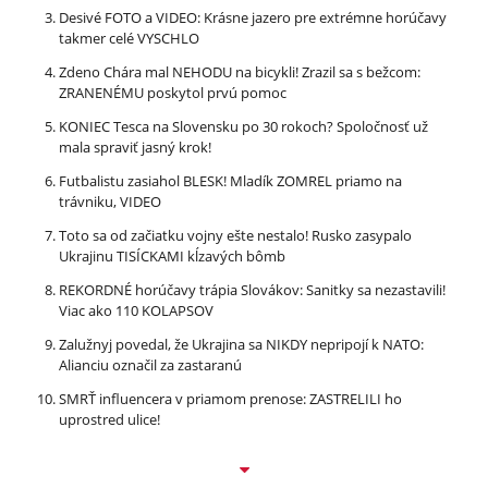
Desivé FOTO a VIDEO: Krásne jazero pre extrémne horúčavy
takmer celé VYSCHLO
Zdeno Chára mal NEHODU na bicykli! Zrazil sa s bežcom:
ZRANENÉMU poskytol prvú pomoc
KONIEC Tesca na Slovensku po 30 rokoch? Spoločnosť už
mala spraviť jasný krok!
Futbalistu zasiahol BLESK! Mladík ZOMREL priamo na
trávniku, VIDEO
Toto sa od začiatku vojny ešte nestalo! Rusko zasypalo
Ukrajinu TISÍCKAMI kĺzavých bômb
REKORDNÉ horúčavy trápia Slovákov: Sanitky sa nezastavili!
Viac ako 110 KOLAPSOV
Zalužnyj povedal, že Ukrajina sa NIKDY nepripojí k NATO:
Alianciu označil za zastaranú
SMRŤ influencera v priamom prenose: ZASTRELILI ho
uprostred ulice!