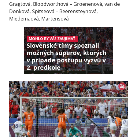
Gragtová, Bloodworthová – Groenenová, van de
Donková, Spitseová – Beerensteynová,
Miedemaová, Martensová
MOHLO BY VÁS ZAUJÍMAŤ
Slovenské tímy spoznali
možných súperov, ktorých
v prípade postupu vyzvú v
2. predkole