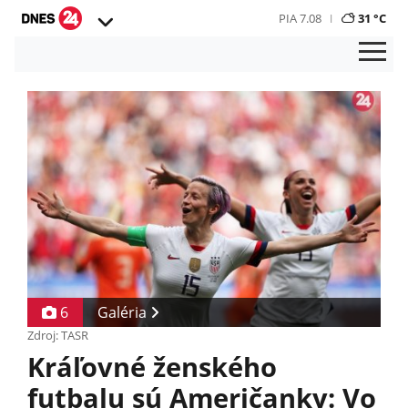
PIA 7.08
31 °C
6
Galéria
Zdroj: TASR
Kráľovné ženského
futbalu sú Američanky: Vo