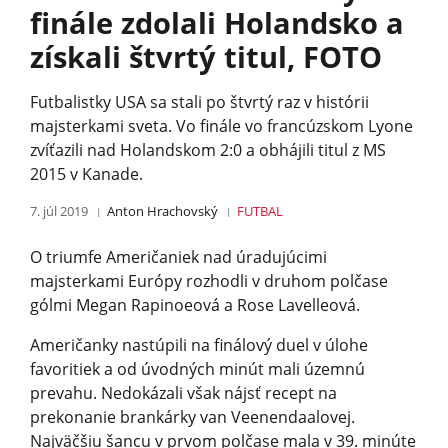
finále zdolali Holandsko a
získali štvrtý titul, FOTO
Futbalistky USA sa stali po štvrtý raz v histórii
majsterkami sveta. Vo finále vo francúzskom Lyone
zvíťazili nad Holandskom 2:0 a obhájili titul z MS
2015 v Kanade.
7. júl 2019
Anton Hrachovský
FUTBAL
O triumfe Američaniek nad úradujúcimi
majsterkami Európy rozhodli v druhom polčase
gólmi Megan Rapinoeová a Rose Lavelleová.
Američanky nastúpili na finálový duel v úlohe
favoritiek a od úvodných minút mali územnú
prevahu. Nedokázali však nájsť recept na
prekonanie brankárky van Veenendaalovej.
Najväčšiu šancu v prvom polčase mala v 39. minúte