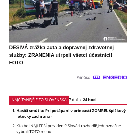
DESIVÁ zrážka auta a dopravnej zdravotnej
služby: ZRANENIA utrpeli všetci účastníci!
FOTO
NAJČÍTANEJŠIE ZO SLOVENSKA
7 dní
24 hod
Hasiči smútia: Pri potápaní v priepasti ZOMREL špičkový
letecký záchranár
Kto bol NAJLEPŠÍ prezident? Slováci rozhodli! Jednoznačne
vybrali TOTO meno