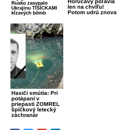
Horúčavy poľavia
Rusko zasypalo
len na chvíľu!
Ukrajinu TISÍCKAMI
Potom udrú znova
kĺzavých bômb
Hasiči smútia: Pri
potápaní v
priepasti ZOMREL
špičkový letecký
záchranár