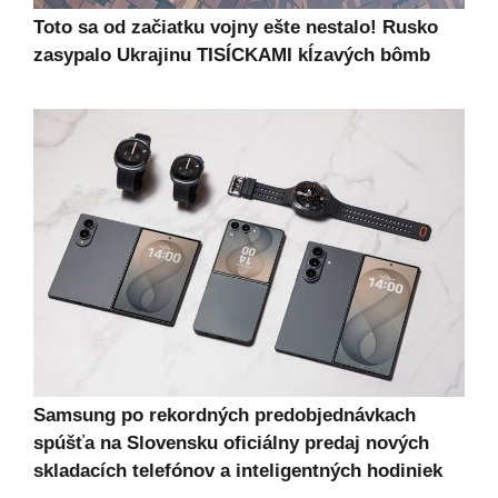
Toto sa od začiatku vojny ešte nestalo! Rusko
zasypalo Ukrajinu TISÍCKAMI kĺzavých bômb
Samsung po rekordných predobjednávkach
spúšťa na Slovensku oficiálny predaj nových
skladacích telefónov a inteligentných hodiniek