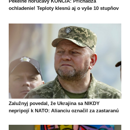
Pekelné horúčavy KONČIA: Prichádza
ochladenie! Teploty klesnú aj o vyše 10 stupňov
Zalužnyj povedal, že Ukrajina sa NIKDY
nepripojí k NATO: Alianciu označil za zastaranú