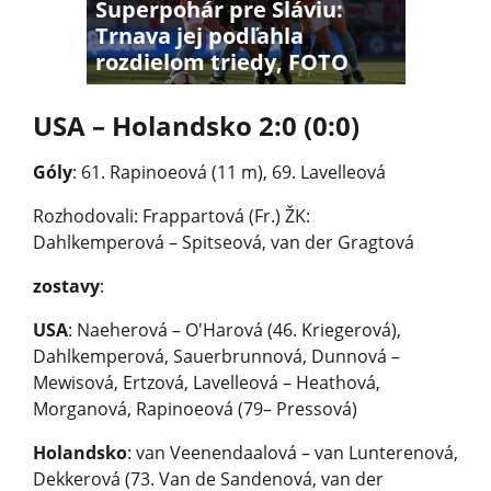
Superpohár pre Sláviu:
Trnava jej podľahla
rozdielom triedy, FOTO
USA – Holandsko 2:0 (0:0)
Góly
: 61. Rapinoeová (11 m), 69. Lavelleová
Rozhodovali: Frappartová (Fr.) ŽK:
Dahlkemperová – Spitseová, van der Gragtová
zostavy
:
USA
: Naeherová – O'Harová (46. Kriegerová),
Dahlkemperová, Sauerbrunnová, Dunnová –
Mewisová, Ertzová, Lavelleová – Heathová,
Morganová, Rapinoeová (79– Pressová)
Holandsko
: van Veenendaalová – van Lunterenová,
Dekkerová (73. Van de Sandenová, van der