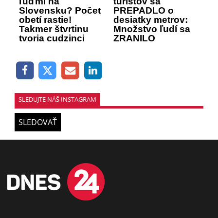
ľuďmi na
turistov sa
Slovensku? Počet
PREPADLO o
obetí rastie!
desiatky metrov:
Takmer štvrtinu
Množstvo ľudí sa
tvoria cudzinci
ZRANILO
SLEDUJTE NÁŠ INSTAGRAM
SLEDOVAŤ