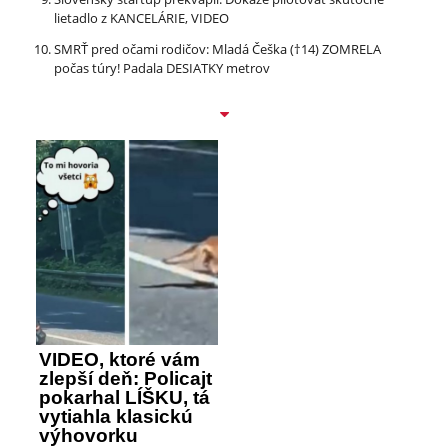
lietadlo z KANCELÁRIE, VIDEO
SMRŤ pred očami rodičov: Mladá Češka (†14) ZOMRELA
počas túry! Padala DESIATKY metrov
VIDEO, ktoré vám
zlepší deň: Policajt
pokarhal LÍŠKU, tá
vytiahla klasickú
výhovorku