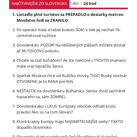
NAJČÍTANEJŠIE ZO SLOVENSKA
7 dní
24 hod
Lietadlo plné turistov sa PREPADLO o desiatky metrov:
Množstvo ľudí sa ZRANILO
Po operácii mala strašné bolesti: ŠOK! V tele jej nechali 18-
centimetrové nožnice
Dovolenkári, POZOR! Na obľúbených plážach môžete dostať
až 36-TISÍCOVÚ pokutu
Chcete sa stať boháčom? Ak ste niektoré z TÝCHTO znamení,
máte vraj najväčšiu šancu
Spartak Moskva chce od Ružičku stovky TISÍC! Ruský novinár
OTVORENE: Je to RANA pre KHL
NEŠŤASTIE na dovolenke v Bulharsku: Senior chcel zachrániť
topiaceho sa, sám ZOMREL
Dovolenka ako LUXUS: Európsky rebríček odhalil krutú
pravdu! Ako sú na tom Slováci?
Ktoré krajiny Európy majú NAJSMRTEĽNEJŠIE cesty? TAKTO
dopadlo Slovensko
Slovenský startup prekvapil: Dokáže pilotovať skutočné