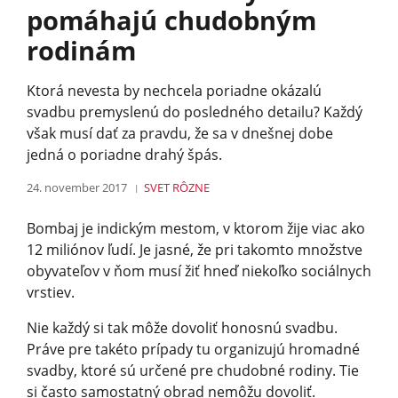
pomáhajú chudobným
rodinám
Ktorá nevesta by nechcela poriadne okázalú
svadbu premyslenú do posledného detailu? Každý
však musí dať za pravdu, že sa v dnešnej dobe
jedná o poriadne drahý špás.
24. november 2017
SVET
RÔZNE
Bombaj je indickým mestom, v ktorom žije viac ako
12 miliónov ľudí. Je jasné, že pri takomto množstve
obyvateľov v ňom musí žiť hneď niekoľko sociálnych
vrstiev.
Nie každý si tak môže dovoliť honosnú svadbu.
Práve pre takéto prípady tu organizujú hromadné
svadby, ktoré sú určené pre chudobné rodiny. Tie
si často samostatný obrad nemôžu dovoliť.