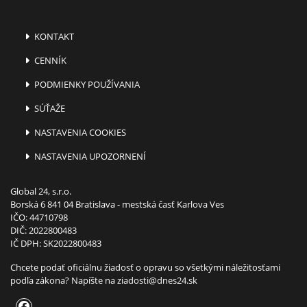
KONTAKT
CENNÍK
PODMIENKY POUŽÍVANIA
SÚŤAŽE
NASTAVENIA COOKIES
NASTAVENIA UPOZORNENÍ
Global 24, s.r.o.
Borská 6 841 04 Bratislava - mestská časť Karlova Ves
IČO: 44710798
DIČ: 2022800483
IČ DPH: SK2022800483
Chcete podať oficiálnu žiadosť o opravu so všetkými náležitosťami
podľa zákona? Napíšte na
ziadosti@dnes24.sk