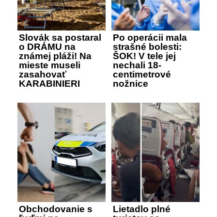
Slovák sa postaral
Po operácii mala
o DRÁMU na
strašné bolesti:
známej pláži! Na
ŠOK! V tele jej
mieste museli
nechali 18-
zasahovať
centimetrové
KARABINIERI
nožnice
Obchodovanie s
Lietadlo plné