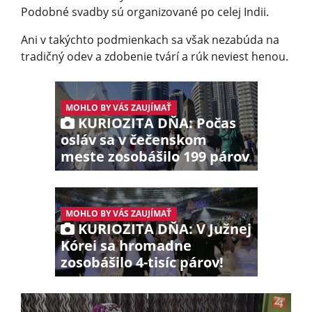
Podobné svadby sú organizované po celej Indii.
Ani v takýchto podmienkach sa však nezabúda na
tradičný odev a zdobenie tvárí a rúk neviest henou.
MOHLO BY VÁS ZAUJÍMAŤ
KURIOZITA DŇA: Počas
osláv sa v čečenskom
meste zosobášilo 199 párov
MOHLO BY VÁS ZAUJÍMAŤ
KURIOZITA DŇA: V Južnej
Kórei sa hromadne
zosobášilo 4-tisíc párov!