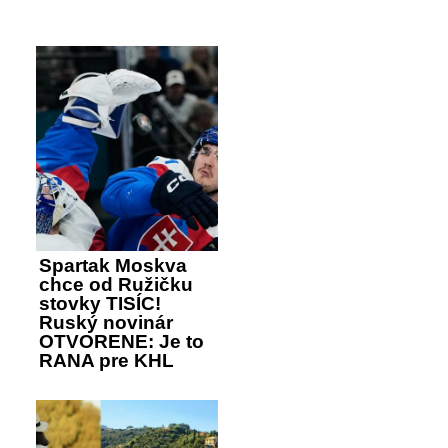
Spartak Moskva
chce od Ružičku
stovky TISÍC!
Ruský novinár
OTVORENE: Je to
RANA pre KHL