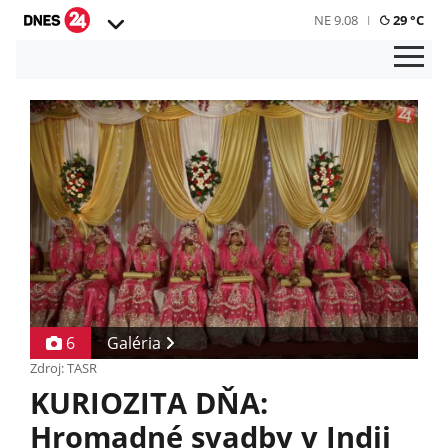
NE 9.08
29 °C
6
Galéria
Zdroj: TASR
KURIOZITA DŇA:
Hromadné svadby v Indii