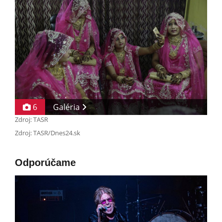
6
Galéria
Zdroj: TASR
Zdroj: TASR/Dnes24.sk
Odporúčame