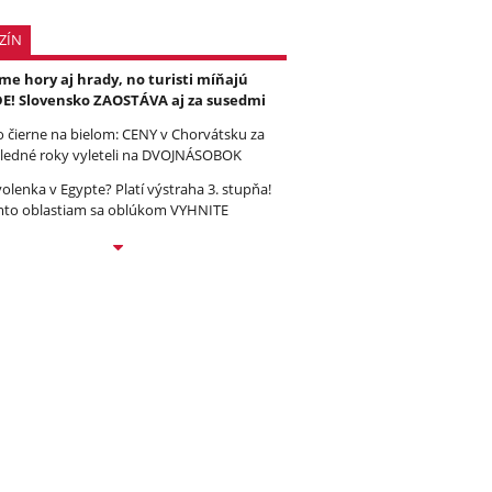
ZÍN
e hory aj hrady, no turisti míňajú
E! Slovensko ZAOSTÁVA aj za susedmi
to čierne na bielom: CENY v Chorvátsku za
ledné roky vyleteli na DVOJNÁSOBOK
olenka v Egypte? Platí výstraha 3. stupňa!
to oblastiam sa oblúkom VYHNITE