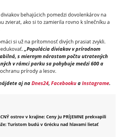
á diviakov behajúcich pomedzi dovolenkárov na
u zvierat, ako si to zamierila rovno k slnečníku a
.
áci si už na prítomnosť divých prasiat zvykli.
zredukovať.
„Populácia diviakov v prírodnom
tabilná, s miernym nárastom počtu utratených
tených v rámci parku sa pohybuje medzi 600 a
 ochranu prírody a lesov.
 nájdete aj na
Dnes24
,
Facebooku
a
Instagrame
.
CNÝ ostrov v krajine: Ceny ju PRÍJEMNE prekvapili
že: Turistom budú v Grécku nad hlavami lietať