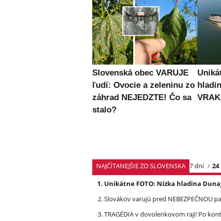
Slovenská obec VARUJE
Uniká
ľudí: Ovocie a zeleninu zo
hladi
záhrad NEJEDZTE! Čo sa
VRAKY
stalo?
NAJČÍTANEJŠIE ZO SLOVENSKA
7 dní
24
Unikátne FOTO: Nízka hladina Dunaj
Slovákov varujú pred NEBEZPEČNOU pašt
TRAGÉDIA v dovolenkovom raji! Po kon