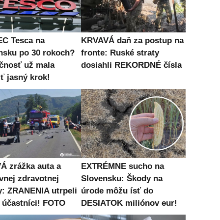
C Tesca na
KRVAVÁ daň za postup na
nsku po 30 rokoch?
fronte: Ruské straty
čnosť už mala
dosiahli REKORDNÉ čísla
ť jasný krok!
Á zrážka auta a
EXTRÉMNE sucho na
vnej zdravotnej
Slovensku: Škody na
y: ZRANENIA utrpeli
úrode môžu ísť do
i účastníci! FOTO
DESIATOK miliónov eur!