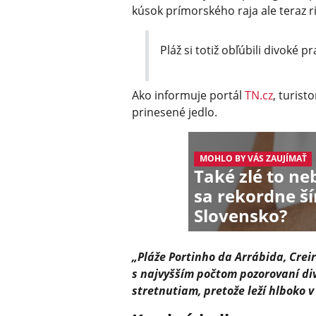
kúsok prímorského raja ale teraz r
Pláž si totiž obľúbili divoké 
Ako informuje portál
TN.cz
, turist
prinesené jedlo.
MOHLO BY VÁS ZAUJÍMAŤ
Také zlé to ne
sa rekordne ší
Slovensko?
„Pláže Portinho da Arrábida, Crei
s najvyšším počtom pozorovaní di
stretnutiam, pretože leží hlboko v