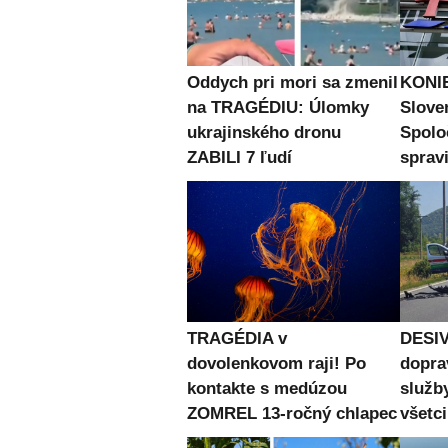
Oddych pri mori sa zmenil
KONIE
na TRAGÉDIU: Úlomky
Slove
ukrajinského dronu
Spolo
ZABILI 7 ľudí
spravi
TRAGÉDIA v
DESIV
dovolenkovom raji! Po
dopra
kontakte s medúzou
služb
ZOMREL 13-ročný chlapec
všetc