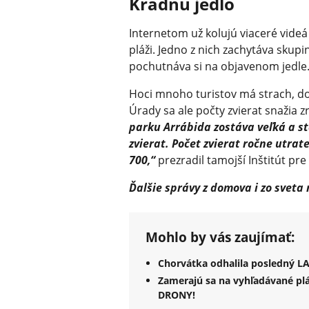
Kradnú jedlo
Internetom už kolujú viaceré vide
pláži. Jedno z nich zachytáva skupin
pochutnáva si na objavenom jedle
Hoci mnoho turistov má strach, dom
Úrady sa ale počty zvierat snažia 
parku Arrábida zostáva veľká a s
zvierat. Počet zvierat ročne utra
700,“
prezradil tamojší Inštitút pre
Ďalšie správy z domova i zo sveta
Mohlo by vás zaujímať:
Chorvátka odhalila posledný LA
Zamerajú sa na vyhľadávané plá
DRONY!