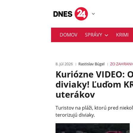
DOMOV
SPRÁVY
KRIMI
8. júl 2026
Rastislav Búgel
ZO ZAHRANI
Kuriózne VIDEO: O
diviaky! Ľuďom K
uterákov
Turistov na pláži, ktorú pred niekoľ
terorizujú diviaky.