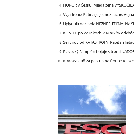
HOROR v Česku: Mladá žena VYSKOČILA z
Vyjadrenie Putina je jednoznačné: Vojna
Uplynulá noc bola NEZNESITEĽNÁ: Na S
KONIEC po 22 rokoch! Z Markízy odchá
Sekundy od KATASTROFY! Kapitán lietadla
Plavecký šampión bojuje s tromi NÁDOR
KRVAVÁ daň za postup na fronte: Ruské 