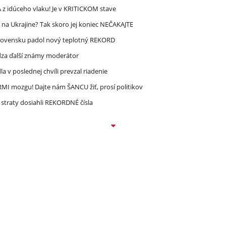
 idúceho vlaku! Je v KRITICKOM stave
 na Ukrajine? Tak skoro jej koniec NEČAKAJTE
lovensku padol nový teplotný REKORD
dza ďalší známy moderátor
 v poslednej chvíli prevzal riadenie
MI mozgu! Dajte nám ŠANCU žiť, prosí politikov
straty dosiahli REKORDNÉ čísla