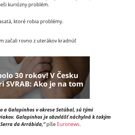
ieši kuriózny problém.
prasatá, ktoré robia problémy.
om začali rovno z uterákov kradnúť
bolo 30 rokov! V Česku
ri SVRAB: Ako je na tom
ro a Galapinhos v okrese Setúbal, sú tými
viakov. Galapinhos je obzvlášť náchylná k takým
 Serra da Arrábida,“
píše
Euronews
.