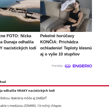
tne FOTO: Nízka
Pekelné horúčavy
na Dunaja odhalila
KONČIA: Prichádza
 nacistických lodí
ochladenie! Teploty klesnú
aj o vyše 10 stupňov
 hod
a odhalila VRAKY nacistických lodí
étou: Baktéria môže aj ZABÍJAŤ
takte s medúzou ZOMREL 13-ročný chlapec