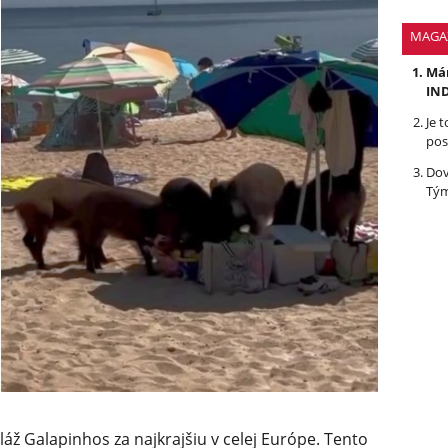
MAGA
Mám
IND
Je 
pos
Dov
Tým
láž Galapinhos za najkrajšiu v celej Európe. Tento