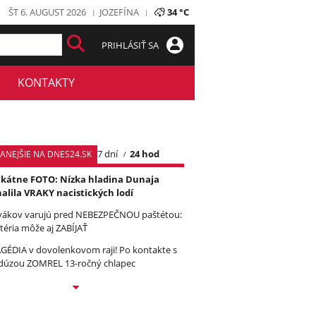
ŠT 6. AUGUST 2026
JOZEFÍNA
34 °C
PRIHLÁSIŤ SA
KONTAKTY
7 dní
24 hod
TANEJŠIE NA DNES24.SK
kátne FOTO: Nízka hladina Dunaja
alila VRAKY nacistických lodí
vákov varujú pred NEBEZPEČNOU paštétou:
téria môže aj ZABÍJAŤ
GÉDIA v dovolenkovom raji! Po kontakte s
úzou ZOMREL 13-ročný chlapec