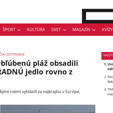
ŠPORT
KULTÚRA
SVET
MAGAZÍN
KVÍZY
ČIA
CESTOVANIE
NAJČÍ
bľúbenú pláž obsadili
Uni
RADNÚ jedlo rovno z
odh
Slo
Bak
TRA
kými rokmi vyhlásili za najkrajšiu v Európe,
med