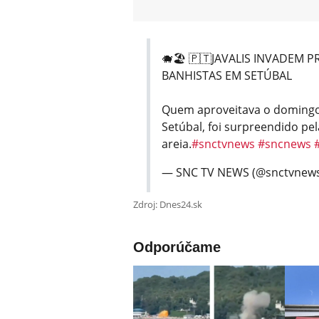
🐗🏖️ 🇵🇹JAVALIS INVADEM 
BANHISTAS EM SETÚBAL
Quem aproveitava o domingo,
Setúbal, foi surpreendido pel
areia.
#snctvnews
#sncnews
— SNC TV NEWS (@snctvnew
Zdroj: Dnes24.sk
Odporúčame