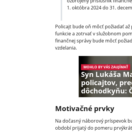
ozbrojený príslušník finančne
1. októbra 2024 do 31. dece
Policajt bude oň môcť požiadať až 
funkcie a zotrvať v služobnom pom
finančnej správy bude môcť požiada
vzdelania.
MOHLO BY VÁS ZAUJÍMAŤ
Syn Lukáša M
policajtov, 
dôchodkyňu: Č
Motivačné prvky
Na dočasný náborový príspevok bud
období prijatý do pomeru prvýkrát