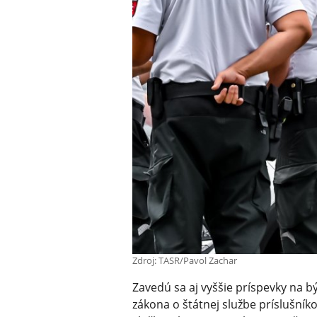
Zdroj: TASR/Pavol Zachar
Zavedú sa aj vyššie príspevky na bý
zákona o štátnej službe príslušník