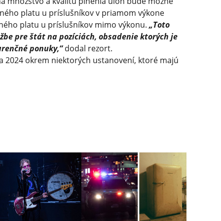
na množstvo a kvalitu plnenia úloh bude možné
čného platu u príslušníkov v priamom výkone
čného platu u príslušníkov mimo výkonu.
„Toto
žbe pre štát na pozíciách, obsadenie ktorých je
urenčné ponuky,“
dodal rezort.
a 2024 okrem niektorých ustanovení, ktoré majú