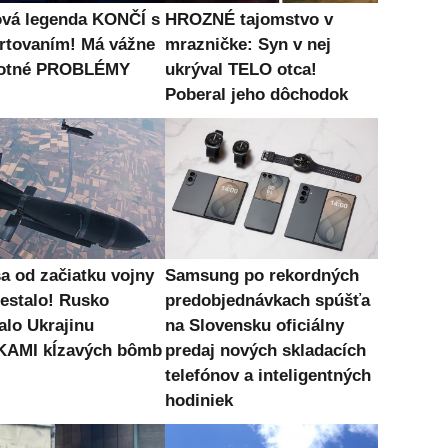
vá legenda KONČÍ s
HROZNÉ tajomstvo v
rtovaním! Má vážne
mrazničke: Syn v nej
votné PROBLÉMY
ukrýval TELO otca!
Poberal jeho dôchodok
sa od začiatku vojny
Samsung po rekordných
nestalo! Rusko
predobjednávkach spúšťa
alo Ukrajinu
na Slovensku oficiálny
KAMI kĺzavých bômb
predaj nových skladacích
telefónov a inteligentných
hodiniek