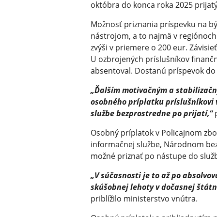
októbra do konca roka 2025 prijat
Možnosť priznania príspevku na bý
nástrojom, a to najmä v regiónoch
zvýši v priemere o 200 eur. Závisi
U ozbrojených príslušníkov finanč
absentoval. Dostanú príspevok do
„Ďalším motivačným a stabilizač
osobného príplatku príslušníkovi 
službe bezprostredne po prijatí,“
p
Osobný príplatok v Policajnom zbor
informačnej službe, Národnom bez
možné priznať po nástupe do služ
„V súčasnosti je to až po absolvov
skúšobnej lehoty v dočasnej štátne
priblížilo ministerstvo vnútra.