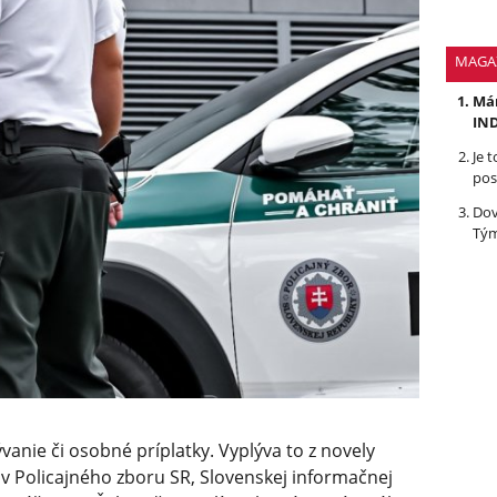
MAGA
Mám
IND
Je 
pos
Dov
Tým
vanie či osobné príplatky. Vyplýva to z novely
ov Policajného zboru SR, Slovenskej informačnej