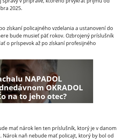
j správy v príprave, ktorého prvýkrát príjmu od
mbra 2025.
po získaní policajného vzdelania a ustanovení do
ere bude musieť päť rokov. Ozbrojený príslušník
ť o príspevok až po získaní profesijného
achalu NAPADOL
prednedávnom OKRADOL
o na to jeho otec?
e mať nárok len ten príslušník, ktorý je v danom
. Nárok naň nebude mať policajt, ktorý by bol od