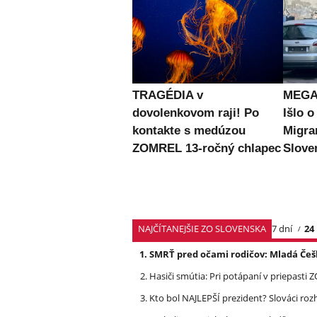
TRAGÉDIA v
MEGA 
dovolenkovom raji! Po
Išlo o
kontakte s medúzou
Migran
ZOMREL 13-ročný chlapec
Slove
NAJČÍTANEJŠIE ZO SLOVENSKA
7 dní
24
SMRŤ pred očami rodičov: Mladá Češ
Hasiči smútia: Pri potápaní v priepasti
Kto bol NAJLEPŠÍ prezident? Slováci ro