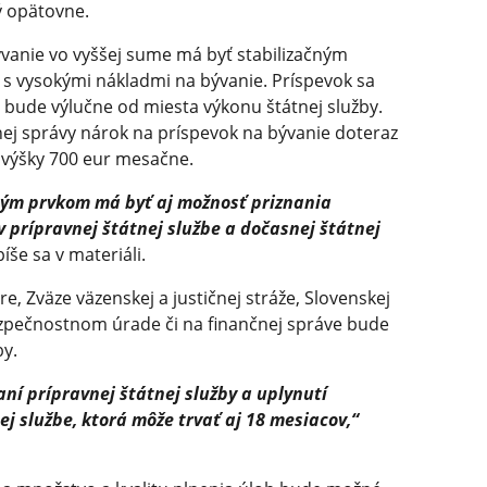
ý opätovne.
vanie vo vyššej sume má byť stabilizačným
 s vysokými nákladmi na bývanie. Príspevok sa
eť bude výlučne od miesta výkonu štátnej služby.
nej správy nárok na príspevok na bývanie doteraz
 výšky 700 eur mesačne.
ným prvkom má byť aj možnosť priznania
v prípravnej štátnej službe a dočasnej štátnej
íše sa v materiáli.
e, Zväze väzenskej a justičnej stráže, Slovenskej
pečnostnom úrade či na finančnej správe bude
by.
aní prípravnej štátnej služby a uplynutí
j službe, ktorá môže trvať aj 18 mesiacov,“