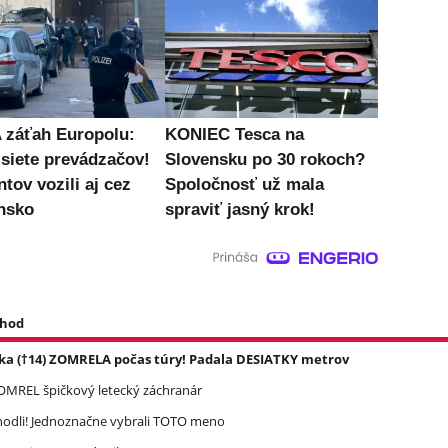
záťah Europolu:
KONIEC Tesca na
 siete prevádzačov!
Slovensku po 30 rokoch?
tov vozili aj cez
Spoločnosť už mala
nsko
spraviť jasný krok!
 hod
ka (†14) ZOMRELA počas túry! Padala DESIATKY metrov
 ZOMREL špičkový letecký záchranár
zhodli! Jednoznačne vybrali TOTO meno