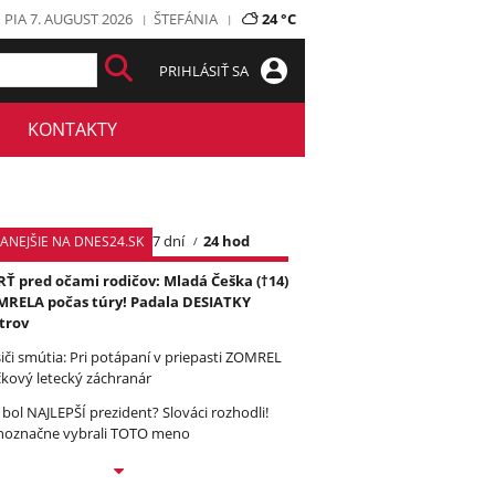
PIA 7. AUGUST 2026
ŠTEFÁNIA
24 °C
PRIHLÁSIŤ SA
KONTAKTY
7 dní
24 hod
TANEJŠIE NA DNES24.SK
Ť pred očami rodičov: Mladá Češka (†14)
RELA počas túry! Padala DESIATKY
trov
iči smútia: Pri potápaní v priepasti ZOMREL
čkový letecký záchranár
 bol NAJLEPŠÍ prezident? Slováci rozhodli!
noznačne vybrali TOTO meno