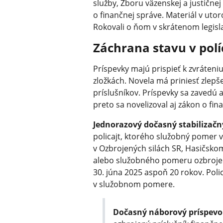
služby, Zboru väzenskej a justičnej 
o finančnej správe. Materiál v utor
Rokovali o ňom v skrátenom legisl
Záchrana stavu v políc
Príspevky majú prispieť k zvráteniu
zložkách. Novela má priniesť zlep
príslušníkov. Príspevky sa zavedú 
preto sa novelizoval aj zákon o fin
Jednorazový dočasný stabilizačn
policajt, ktorého služobný pomer
v Ozbrojených silách SR, Hasičsko
alebo služobného pomeru ozbrojen
30. júna 2025 aspoň 20 rokov. Poli
v služobnom pomere.
Dočasný náborový príspev