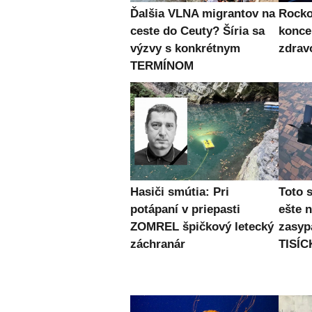
Ďalšia VLNA migrantov na
Rocko
ceste do Ceuty? Šíria sa
konce
výzvy s konkrétnym
zdra
TERMÍNOM
Hasiči smútia: Pri
Toto 
potápaní v priepasti
ešte 
ZOMREL špičkový letecký
zasyp
záchranár
TISÍC