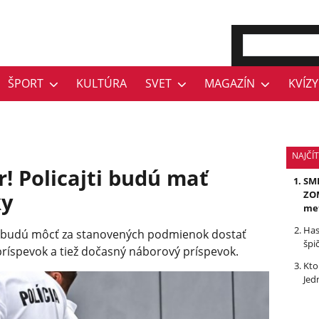
ŠPORT
KULTÚRA
SVET
MAGAZÍN
KVÍZY
NAJČÍ
! Policajti budú mať
SMR
ky
ZOM
me
Has
ek budú môcť za stanovených podmienok dostať
špi
príspevok a tiež dočasný náborový príspevok.
Kto
Jed