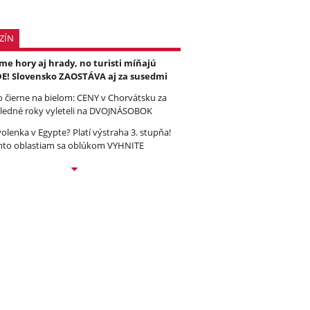
ZÍN
e hory aj hrady, no turisti míňajú
E! Slovensko ZAOSTÁVA aj za susedmi
to čierne na bielom: CENY v Chorvátsku za
ledné roky vyleteli na DVOJNÁSOBOK
olenka v Egypte? Platí výstraha 3. stupňa!
to oblastiam sa oblúkom VYHNITE