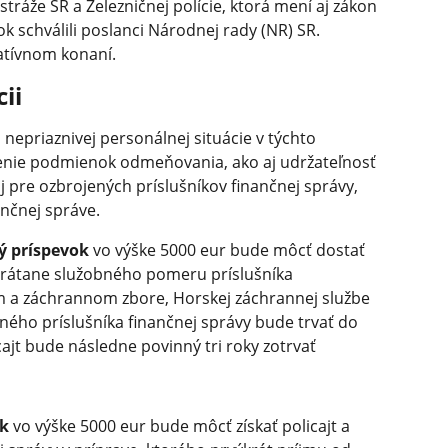
stráže SR a Železničnej polície, ktorá mení aj zákon
ok schválili poslanci Národnej rady (NR) SR.
atívnom konaní.
ii
 nepriaznivej personálnej situácie v týchto
šenie podmienok odmeňovania, ako aj udržateľnosť
aj pre ozbrojených príslušníkov finančnej správy,
ančnej správe.
ý príspevok
vo výške 5000 eur bude môcť dostať
 vrátane služobného pomeru príslušníka
m a záchrannom zbore, Horskej záchrannej službe
ého príslušníka finančnej správy bude trvať do
cajt bude následne povinný tri roky zotrvať
ok
vo výške 5000 eur bude môcť získať policajt a