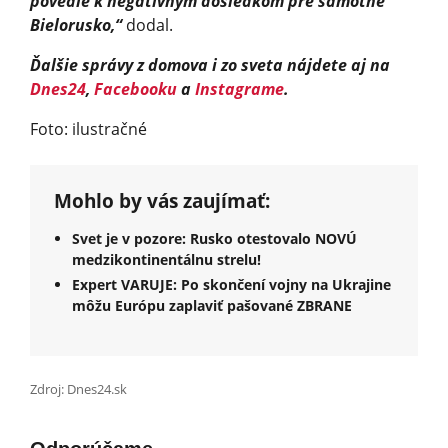
povedie k negatívnym dôsledkom pre samotné
Bielorusko,“
do­dal.
Ďalšie správy z domova i zo sveta nájdete aj na
Dnes24
,
Facebooku
a
Instagrame
.
Foto: ilustračné
Mohlo by vás zaujímať:
Svet je v pozore: Rusko otestovalo NOVÚ
medzikontinentálnu strelu!
Expert VARUJE: Po skončení vojny na Ukrajine
môžu Európu zaplaviť pašované ZBRANE
Zdroj: Dnes24.sk