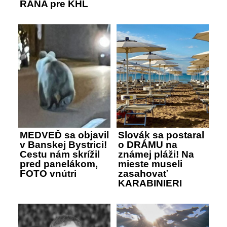
RANA pre KHL
MEDVEĎ sa objavil
Slovák sa postaral
v Banskej Bystrici!
o DRÁMU na
Cestu nám skrížil
známej pláži! Na
pred panelákom,
mieste museli
FOTO vnútri
zasahovať
KARABINIERI