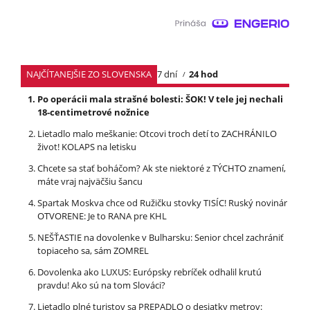
NAJČÍTANEJŠIE ZO SLOVENSKA
7 dní
24 hod
Po operácii mala strašné bolesti: ŠOK! V tele jej nechali
18-centimetrové nožnice
Lietadlo malo meškanie: Otcovi troch detí to ZACHRÁNILO
život! KOLAPS na letisku
Chcete sa stať boháčom? Ak ste niektoré z TÝCHTO znamení,
máte vraj najväčšiu šancu
Spartak Moskva chce od Ružičku stovky TISÍC! Ruský novinár
OTVORENE: Je to RANA pre KHL
NEŠŤASTIE na dovolenke v Bulharsku: Senior chcel zachrániť
topiaceho sa, sám ZOMREL
Dovolenka ako LUXUS: Európsky rebríček odhalil krutú
pravdu! Ako sú na tom Slováci?
Lietadlo plné turistov sa PREPADLO o desiatky metrov: