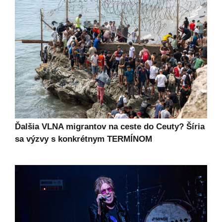
Ďalšia VLNA migrantov na ceste do Ceuty? Šíria
sa výzvy s konkrétnym TERMÍNOM