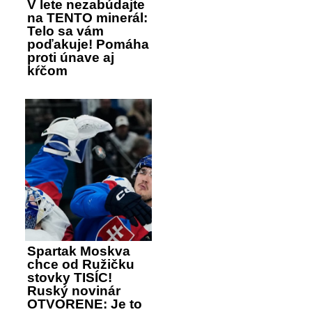
V lete nezabúdajte
na TENTO minerál:
Telo sa vám
poďakuje! Pomáha
proti únave aj
kŕčom
Spartak Moskva
chce od Ružičku
stovky TISÍC!
Ruský novinár
OTVORENE: Je to