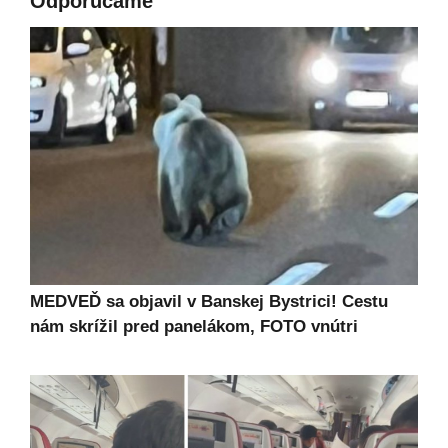
Odporúčame
MEDVEĎ sa objavil v Banskej Bystrici! Cestu
nám skrížil pred panelákom, FOTO vnútri