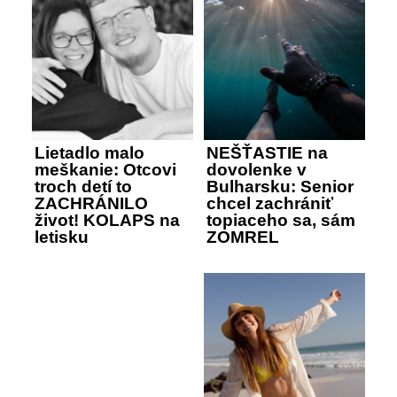
Lietadlo malo
NEŠŤASTIE na
meškanie: Otcovi
dovolenke v
troch detí to
Bulharsku: Senior
ZACHRÁNILO
chcel zachrániť
život! KOLAPS na
topiaceho sa, sám
letisku
ZOMREL