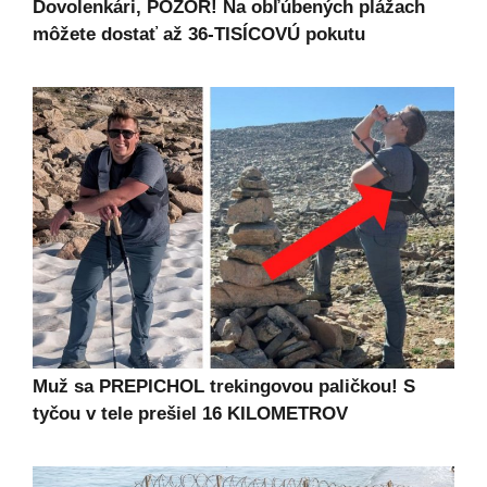
Dovolenkári, POZOR! Na obľúbených plážach
môžete dostať až 36-TISÍCOVÚ pokutu
Muž sa PREPICHOL trekingovou paličkou! S
tyčou v tele prešiel 16 KILOMETROV