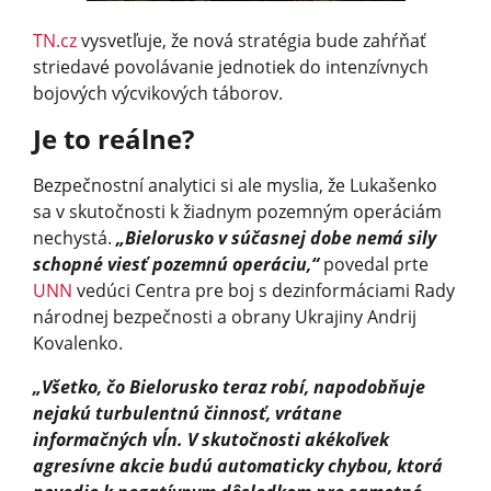
TN.cz
vysvetľuje, že nová stratégia bude zahŕňať
striedavé povolávanie jednotiek do intenzívnych
bojových výcvikových táborov.
Je to reálne?
Bezpečnostní analytici si ale myslia, že Lukašenko
sa v skutočnosti k žiadnym pozemným operáciám
nechystá.
„Bielorusko v súčasnej dobe nemá sily
schopné viesť pozemnú operáciu,“
povedal prte
UNN
vedúci Centra pre boj s dezinformáciami Rady
národnej bezpečnosti a obrany Ukrajiny Andrij
Kovalenko.
„Všetko, čo Bielorusko teraz robí, napodobňuje
nejakú turbulentnú činnosť, vrátane
informačných vĺn. V skutočnosti akékoľvek
agresívne akcie budú automaticky chybou, ktorá