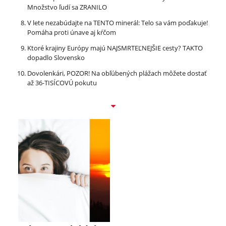
Množstvo ľudí sa ZRANILO
V lete nezabúdajte na TENTO minerál: Telo sa vám poďakuje!
Pomáha proti únave aj kŕčom
Ktoré krajiny Európy majú NAJSMRTEĽNEJŠIE cesty? TAKTO
dopadlo Slovensko
Dovolenkári, POZOR! Na obľúbených plážach môžete dostať
až 36-TISÍCOVÚ pokutu