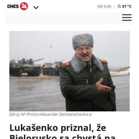
NE 9.08
31 °C
Zdroj: AP Photo/Alexander Zemlianichenko Jr
Lukašenko priznal, že
Bielorusko sa chystá na