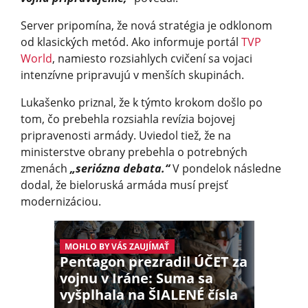
Server pripomína, že nová stratégia je odklonom
od klasických metód. Ako informuje portál
TVP
World
, namiesto rozsiahlych cvičení sa vojaci
intenzívne pripravujú v menších skupinách.
Lukašenko priznal, že k týmto krokom došlo po
tom, čo prebehla rozsiahla revízia bojovej
pripravenosti armády. Uviedol tiež, že na
ministerstve obrany prebehla o potrebných
zmenách
„seriózna debata.“
V pondelok následne
dodal, že bieloruská armáda musí prejsť
modernizáciou.
MOHLO BY VÁS ZAUJÍMAŤ
Pentagon prezradil ÚČET za
vojnu v Iráne: Suma sa
vyšplhala na ŠIALENÉ čísla