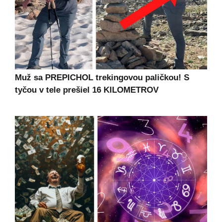
Muž sa PREPICHOL trekingovou paličkou! S
tyčou v tele prešiel 16 KILOMETROV