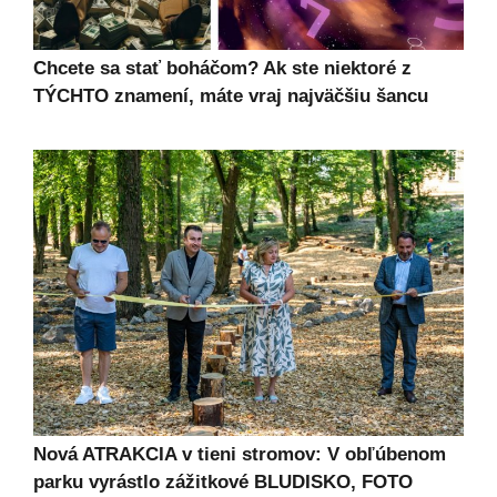
Chcete sa stať boháčom? Ak ste niektoré z
TÝCHTO znamení, máte vraj najväčšiu šancu
Nová ATRAKCIA v tieni stromov: V obľúbenom
parku vyrástlo zážitkové BLUDISKO, FOTO