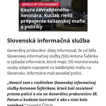
MOHLO BY VÁS ZAUJÍMAŤ
Kauza zavraždeného
novinára: Kuciak riešil
prepojenie talianskej mafie
a politiky
Slovenská informačná služba
Generálny prokurátor ďalej informoval, že od šéfa
Slovenskej informačnej služby (SIS) Antona Šafárika
si vyžiadal informácie, ktoré majú. SIS monitorovala
osoby údajne napojené na kalábrijskú mafiu na
Slovensku. Informácie mali posielať polícii.
„Hovoril som s riaditeľom Slovenskej informačnej
služby Antonom Šafárikom, ktoré boli zasielané
priamo polícii a nie na Generálnu prokuratúru SR.
Potom si budeme lustrovať a ako s nimi bolo
naložené,“
povedal Čižnár.