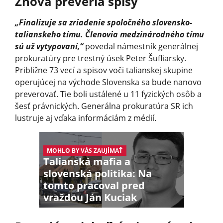
Znova preveria spisy
„Finalizuje sa zriadenie spoločného slovensko-
talianskeho tímu. Členovia medzinárodného tímu
sú už vytypovaní,“
povedal námestník generálnej
prokuratúry pre trestný úsek Peter Šufliarsky.
Približne 73 vecí a spisov voči talianskej skupine
operujúcej na východe Slovenska sa bude nanovo
preverovať. Tie boli ustálené u 11 fyzických osôb a
šesť právnických. Generálna prokuratúra SR ich
lustruje aj vďaka informáciám z médií.
MOHLO BY VÁS ZAUJÍMAŤ
Talianská mafia a
slovenská politika: Na
tomto pracoval pred
vraždou Ján Kuciak