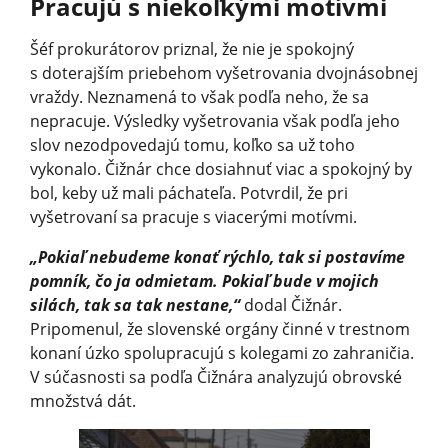
Pracujú s niekoľkými motívmi
Šéf prokurátorov priznal, že nie je spokojný
s doterajším priebehom vyšetrovania dvojnásobnej
vraždy. Neznamená to však podľa neho, že sa
nepracuje. Výsledky vyšetrovania však podľa jeho
slov nezodpovedajú tomu, koľko sa už toho
vykonalo. Čižnár chce dosiahnuť viac a spokojný by
bol, keby už mali páchateľa. Potvrdil, že pri
vyšetrovaní sa pracuje s viacerými motívmi.
„Pokiaľ nebudeme konať rýchlo, tak si postavíme
pomník, čo ja odmietam. Pokiaľ bude v mojich
silách, tak sa tak nestane,“
dodal Čižnár.
Pripomenul, že slovenské orgány činné v trestnom
konaní úzko spolupracujú s kolegami zo zahraničia.
V súčasnosti sa podľa Čižnára analyzujú obrovské
množstvá dát.