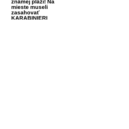
známej pláži! Na
mieste museli
zasahovať
KARABINIERI
NEŠŤASTIE na
Lietadlo malo
dovolenke v
meškanie: Otcovi
Bulharsku: Senior
troch detí to
chcel zachrániť
ZACHRÁNILO
topiaceho sa, sám
život! KOLAPS na
ZOMREL
letisku