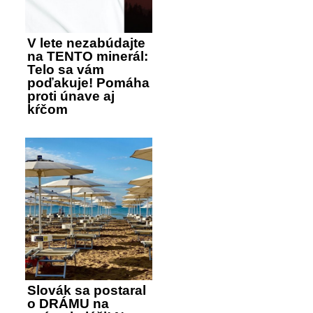
V lete nezabúdajte
na TENTO minerál:
Telo sa vám
poďakuje! Pomáha
proti únave aj
kŕčom
Slovák sa postaral
o DRÁMU na