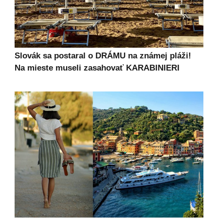
Slovák sa postaral o DRÁMU na známej pláži!
Na mieste museli zasahovať KARABINIERI