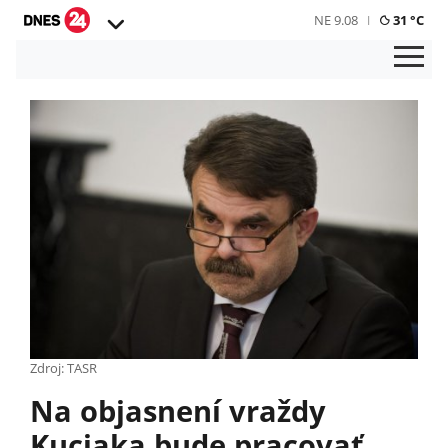
NE 9.08
31 °C
Zdroj: TASR
Na objasnení vraždy
Kuciaka bude pracovať