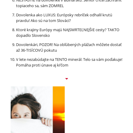
topiaceho sa, sám ZOMREL
Dovolenka ako LUXUS: Európsky rebríček odhalil krutú
pravdu! Ako sú na tom Slováci?
Ktoré krajiny Európy majú NAJSMRTEĽNEJŠIE cesty? TAKTO
dopadlo Slovensko
Dovolenkári, POZOR! Na obľúbených plážach môžete dostať
až 36-TISÍCOVÚ pokutu
V lete nezabúdajte na TENTO minerál: Telo sa vám poďakuje!
Pomáha proti únave aj kŕčom