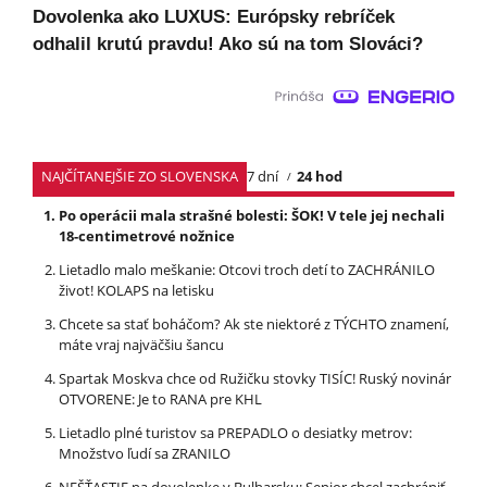
Dovolenka ako LUXUS: Európsky rebríček
odhalil krutú pravdu! Ako sú na tom Slováci?
NAJČÍTANEJŠIE ZO SLOVENSKA
7 dní
24 hod
Po operácii mala strašné bolesti: ŠOK! V tele jej nechali
18-centimetrové nožnice
Lietadlo malo meškanie: Otcovi troch detí to ZACHRÁNILO
život! KOLAPS na letisku
Chcete sa stať boháčom? Ak ste niektoré z TÝCHTO znamení,
máte vraj najväčšiu šancu
Spartak Moskva chce od Ružičku stovky TISÍC! Ruský novinár
OTVORENE: Je to RANA pre KHL
Lietadlo plné turistov sa PREPADLO o desiatky metrov:
Množstvo ľudí sa ZRANILO
NEŠŤASTIE na dovolenke v Bulharsku: Senior chcel zachrániť