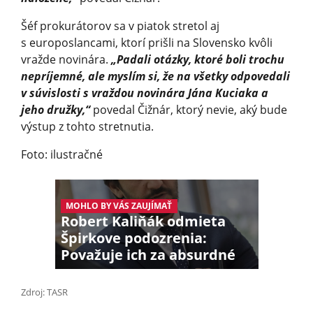
Šéf prokurátorov sa v piatok stretol aj
s europoslancami, ktorí prišli na Slovensko kvôli
vražde novinára.
„Padali otázky, ktoré boli trochu
nepríjemné, ale myslím si, že na všetky odpovedali
v súvislosti s vraždou novinára Jána Kuciaka a
jeho družky,“
povedal Čižnár, ktorý nevie, aký bude
výstup z tohto stretnutia.
Foto: ilustračné
MOHLO BY VÁS ZAUJÍMAŤ
Robert Kaliňák odmieta
Špirkove podozrenia:
Považuje ich za absurdné
Zdroj: TASR