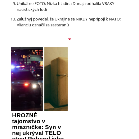
Unikátne FOTO: Nízka hladina Dunaja odhalila VRAKY
nacistických lodí
Zalužnyj povedal, že Ukrajina sa NIKDY nepripojí k NATO:
Alianciu označil za zastaranú
HROZNÉ
tajomstvo v
mrazničke: Syn v
nej ukrýval TELO
otca! Poberal jeho