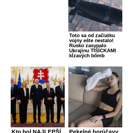
Toto sa od začiatku
vojny ešte nestalo!
Rusko zasypalo
Ukrajinu TISÍCKAMI
kĺzavých bômb
Kto bol NAJLEPŠÍ
Pekelné horúčavy