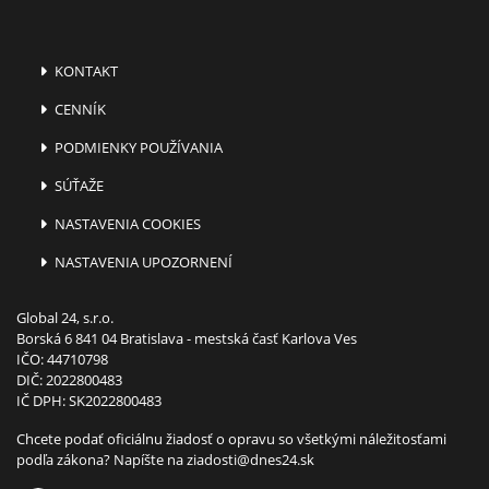
KONTAKT
CENNÍK
PODMIENKY POUŽÍVANIA
SÚŤAŽE
NASTAVENIA COOKIES
NASTAVENIA UPOZORNENÍ
Global 24, s.r.o.
Borská 6 841 04 Bratislava - mestská časť Karlova Ves
IČO: 44710798
DIČ: 2022800483
IČ DPH: SK2022800483
Chcete podať oficiálnu žiadosť o opravu so všetkými náležitosťami
podľa zákona? Napíšte na
ziadosti@dnes24.sk