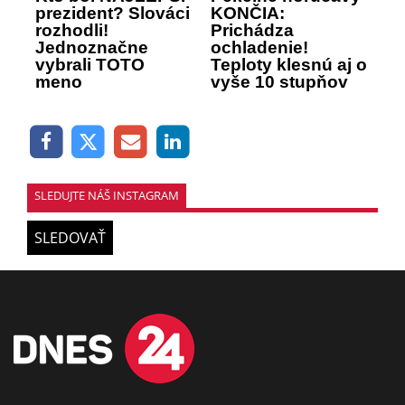
prezident? Slováci
KONČIA:
rozhodli!
Prichádza
Jednoznačne
ochladenie!
vybrali TOTO
Teploty klesnú aj o
meno
vyše 10 stupňov
SLEDUJTE NÁŠ INSTAGRAM
SLEDOVAŤ