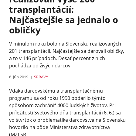
transplantácií:
Najčastejšie sa jednalo o
obličky
V minulom roku bolo na Slovensku realizovaných
201 transplantácií. Najčastejšie sa darovali obličky,
a to v 146 prípadoch. Desať percent z nich
pochádza od živých darcov
6. jún 2019
SPRÁVY
Vďaka darcovskému a transplantačnému
programu sa od roku 1990 podarilo týmto
spôsobom zachrániť 4000 ľudských životov. Pri
príležitosti Svetového dňa transplantácií (6. 6.) sa
vo štvrtok o problematike darcovstva na Slovensku
hovorilo na pôde Ministerstva zdravotníctva
(MZ) SR.