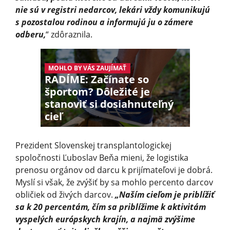
nie sú v registri nedarcov, lekári vždy komunikujú
s pozostalou rodinou a informujú ju o zámere
odberu,
“ zdôraznila.
MOHLO BY VÁS ZAUJÍMAŤ
RADÍME: Začínate so
športom? Dôležité je
stanoviť si dosiahnuteľný
cieľ
Prezident Slovenskej transplantologickej
spoločnosti Ľuboslav Beňa mieni, že logistika
prenosu orgánov od darcu k prijímateľovi je dobrá.
Myslí si však, že zvýšiť by sa mohlo percento darcov
obličiek od živých darcov.
„Naším cieľom je priblížiť
sa k 20 percentám, čím sa priblížime k aktivitám
vyspelých európskych krajín, a najmä zvýšime