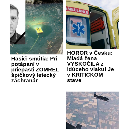
HOROR v Česku:
Mladá žena
Hasiči smútia: Pri
VYSKOČILA z
potápaní v
idúceho vlaku! Je
priepasti ZOMREL
v KRITICKOM
špičkový letecký
stave
záchranár