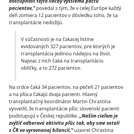
dostupnosť tejto liečby vyššiemu počtu
pacientov,“
povedal s tým, že v celej Európe každý
deň zomiera 12 pacientov v dôsledku toho, že sa
transplantácie nedožijú.
V súčasnosti je na čakacej listine
evidovaných 327 pacientov, pre ktorých je
transplantácia jedinou nádejou na život.
Najviac z nich čaká na transplantáciu
obličky, a to 272 pacientov.
Na srdce čaká 34 pacientov, na pečeň 21 pacientov
a na pľúca čakajú dvaja pacienti. Hlavný
transplantačný koordinátor Martin Chrastina
vysvetlil, že transplantácie pľúc slovenskí pacienti
podstupujú v Českej republike.
„Naším cieľom je
zvýšiť odberovú aktivitu pľúc tak, aby sme ostali
s ČR vo vyrovnanej bilancii,“
uzavrel Chrastina