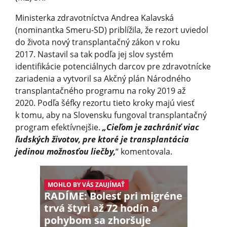
Ministerka zdravotníctva Andrea Kalavská
(nominantka Smeru-SD) priblížila, že rezort uviedol
do života nový transplantačný zákon v roku
2017. Nastavil sa tak podľa jej slov systém
identifikácie potenciálnych darcov pre zdravotnícke
zariadenia a vytvoril sa Akčný plán Národného
transplantačného programu na roky 2019 až
2020. Podľa šéfky rezortu tieto kroky majú viesť
k tomu, aby na Slovensku fungoval transplantačný
program efektívnejšie.
„Cieľom je zachrániť viac
ľudských životov, pre ktoré je transplantácia
jedinou možnosťou liečby,
“ komentovala.
MOHLO BY VÁS ZAUJÍMAŤ
RADÍME: Bolesť pri migréne
trvá štyri až 72 hodín a
pohybom sa zhoršuje