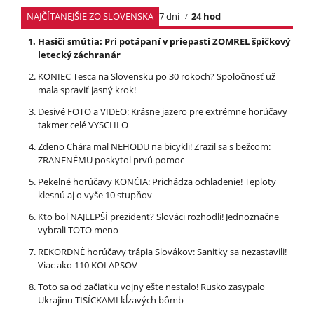
NAJČÍTANEJŠIE ZO SLOVENSKA
7 dní
24 hod
Hasiči smútia: Pri potápaní v priepasti ZOMREL špičkový
letecký záchranár
KONIEC Tesca na Slovensku po 30 rokoch? Spoločnosť už
mala spraviť jasný krok!
Desivé FOTO a VIDEO: Krásne jazero pre extrémne horúčavy
takmer celé VYSCHLO
Zdeno Chára mal NEHODU na bicykli! Zrazil sa s bežcom:
ZRANENÉMU poskytol prvú pomoc
Pekelné horúčavy KONČIA: Prichádza ochladenie! Teploty
klesnú aj o vyše 10 stupňov
Kto bol NAJLEPŠÍ prezident? Slováci rozhodli! Jednoznačne
vybrali TOTO meno
REKORDNÉ horúčavy trápia Slovákov: Sanitky sa nezastavili!
Viac ako 110 KOLAPSOV
Toto sa od začiatku vojny ešte nestalo! Rusko zasypalo
Ukrajinu TISÍCKAMI kĺzavých bômb