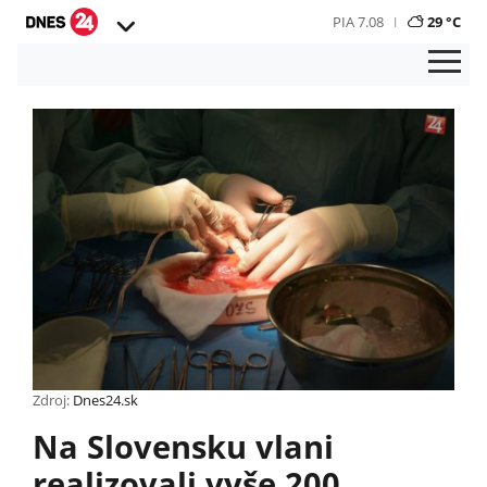
PIA 7.08
29 °C
Zdroj:
Dnes24.sk
Na Slovensku vlani
realizovali vyše 200