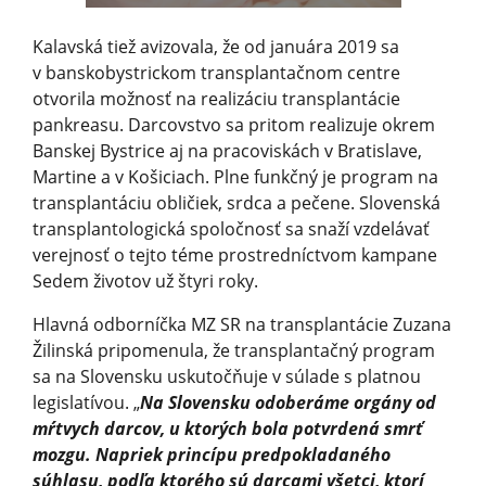
Kalavská tiež avizovala, že od januára 2019 sa
v banskobystrickom transplantačnom centre
otvorila možnosť na realizáciu transplantácie
pankreasu. Darcovstvo sa pritom realizuje okrem
Banskej Bystrice aj na pracoviskách v Bratislave,
Martine a v Košiciach. Plne funkčný je program na
transplantáciu obličiek, srdca a pečene. Slovenská
transplantologická spoločnosť sa snaží vzdelávať
verejnosť o tejto téme prostredníctvom kampane
Sedem životov už štyri roky.
Hlavná odborníčka MZ SR na transplantácie Zuzana
Žilinská pripomenula, že transplantačný program
sa na Slovensku uskutočňuje v súlade s platnou
legislatívou. „
Na Slovensku odoberáme orgány od
mŕtvych darcov, u ktorých bola potvrdená smrť
mozgu. Napriek princípu predpokladaného
súhlasu, podľa ktorého sú darcami všetci, ktorí