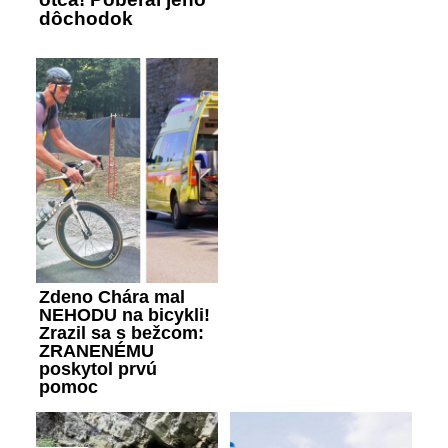
dôchodok
Zdeno Chára mal
NEHODU na bicykli!
Zrazil sa s bežcom:
ZRANENÉMU
poskytol prvú
pomoc