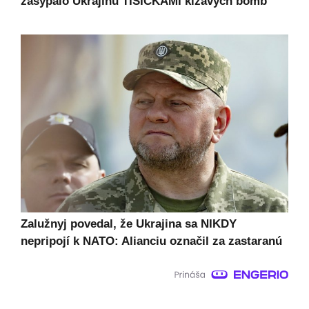
zasypalo Ukrajinu TISÍCKAMI kĺzavých bômb
Zalužnyj povedal, že Ukrajina sa NIKDY
nepripojí k NATO: Alianciu označil za zastaranú