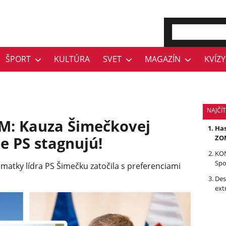
ŠPORT
KULTÚRA
SVET
MAGAZÍN
KVÍZY
NAJČÍ
M: Kauza Šimečkovej
Has
e PS stagnujú!
ZOM
KON
Spo
 matky lídra PS Šimečku zatočila s preferenciami
Des
ext