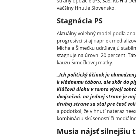
strany opozície (PS, SaS, KDH a D
väčšiny Hnutie Slovensko.
Stagnácia PS
Aktuálny volebný model podľa ana
progresívci si aj napriek medial
Michala Šimečku udržiavajú stabiln
stagnuje na úrovni 20 percent. Tát
kauzu Šimečkovej matky.
„Ich politický účinok je obmedzen
k vládnemu táboru, ale skôr do pl
Kľúčovú úlohu v tomto vývoji zohr
dvojsečná: na jednej strane je naj
druhej strane sa stal pre časť vo
a podotkol, že v hnutí nateraz nee
kombináciu skúseností či mediáln
Musia nájsť silnejšiu