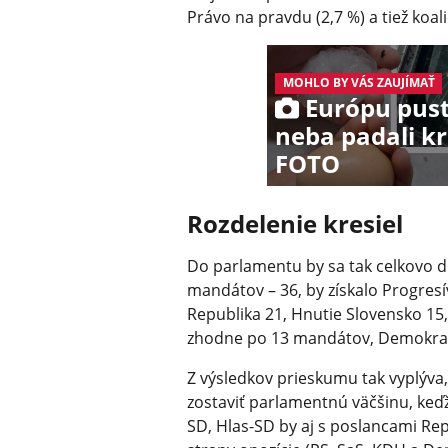
Právo na pravdu (2,7 %) a tiež koa
MOHLO BY VÁS ZAUJÍMAŤ
Európu pust
neba padali kr
FOTO
Rozdelenie kresiel
Do parlamentu by sa tak celkovo d
mandátov – 36, by získalo Progresí
Republika 21, Hnutie Slovensko 15, 
zhodne po 13 mandátov, Demokrati 
Z výsledkov prieskumu tak vyplýva,
zostaviť parlamentnú väčšinu, keďž
SD, Hlas-SD by aj s poslancami Repu