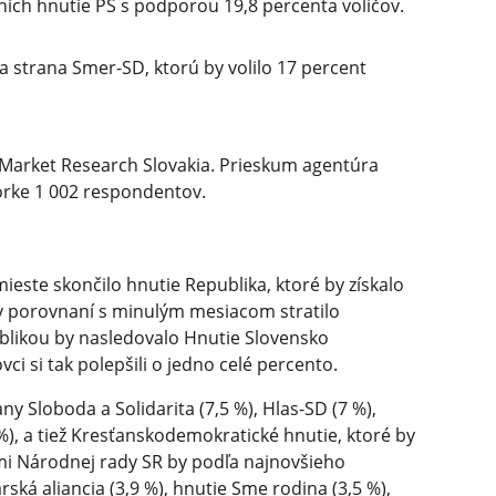
 v nich hnutie PS s podporou 19,8 percenta voličov.
 strana Smer-SD, ktorú by volilo 17 percent
Market Research Slovakia. Prieskum agentúra
zorke 1 002 respondentov.
este skončilo hnutie Republika, ktoré by získalo
 v porovnaní s minulým mesiacom stratilo
blikou by nasledovalo Hnutie Slovensko
i si tak polepšili o jedno celé percento.
ny Sloboda a Solidarita (7,5 %), Hlas-SD (7 %),
, a tiež Kresťanskodemo­kratické hnutie, ktoré by
ami Národnej rady SR by podľa najnovšieho
á aliancia (3,9 %), hnutie Sme rodina (3,5 %),