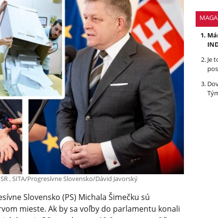
MAGA
Mám
IND
Je 
pos
Dov
Tým
 SR , SITA/Progresívne Slovensko/Dávid Javorský
resívne Slovensko (PS) Michala Šimečku sú
prvom mieste. Ak by sa voľby do parlamentu konali