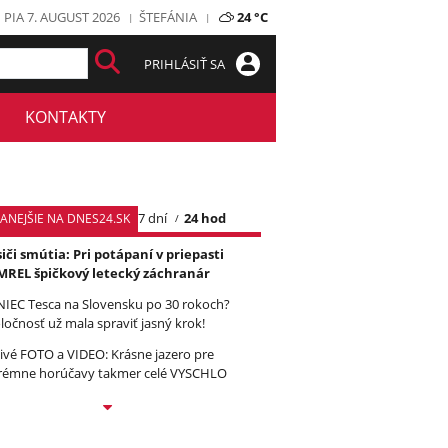
PIA 7. AUGUST 2026
ŠTEFÁNIA
24 °C
PRIHLÁSIŤ SA
KONTAKTY
7 dní
24 hod
TANEJŠIE NA DNES24.SK
iči smútia: Pri potápaní v priepasti
REL špičkový letecký záchranár
IEC Tesca na Slovensku po 30 rokoch?
ločnosť už mala spraviť jasný krok!
ivé FOTO a VIDEO: Krásne jazero pre
rémne horúčavy takmer celé VYSCHLO