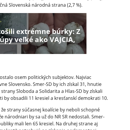
ličná Slovenská národná strana (2,7 %).
ošili extrémne búrky: Z
úpy veľké ako VAJCIA,
ostalo osem politických subjektov. Najviac
vne Slovensko. Smer-SD by ich získal 31, hnutie
strany Sloboda a Solidarita a Hlas-SD by získali
by obsadili 11 kresiel a kresťanskí demokrati 10.
 že strany súčasnej koalície by neboli schopné
e národniari by sa už do NR SR nedostali. Smer-
bliky mali len 65 kresiel. Na druhej strane aj