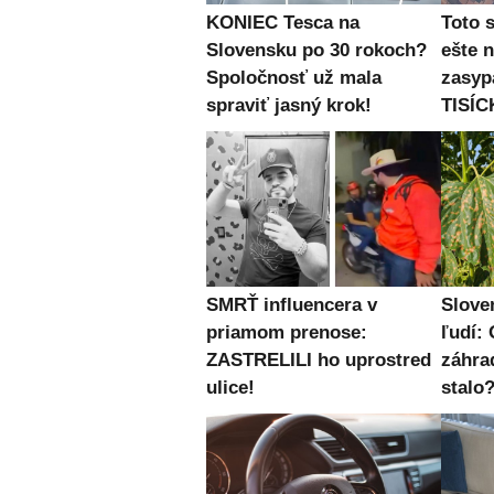
KONIEC Tesca na
Toto 
Slovensku po 30 rokoch?
ešte 
Spoločnosť už mala
zasyp
spraviť jasný krok!
TISÍC
SMRŤ influencera v
Slove
priamom prenose:
ľudí: 
ZASTRELILI ho uprostred
záhra
ulice!
stalo