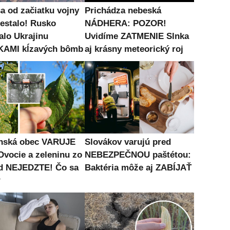
sa od začiatku vojny
Prichádza nebeská
nestalo! Rusko
NÁDHERA: POZOR!
alo Ukrajinu
Uvidíme ZATMENIE Slnka
KAMI kĺzavých bômb
aj krásny meteorický roj
nská obec VARUJE
Slovákov varujú pred
Ovocie a zeleninu zo
NEBEZPEČNOU paštétou:
d NEJEDZTE! Čo sa
Baktéria môže aj ZABÍJAŤ
?