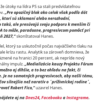
 že útoky na lídra PS sa stali predvídateľnou
ov.
„Pre opozičný blok ako celok však podľa dát
, ktorí sú sklamaní alebo nerozhodní,
o takú, ale presúvajú svoju podporu k menším či
A to môže, paradoxne, progresívcom pomôcť pri
ň 2027,“
skonštatoval Hanes.
el, ktorý sa uskutočnil počas najväčšieho tlaku na
ale krízu rastu. Analytik sa zároveň domnieva, že
znené na hranici 20 percent, ak nepríde nový
nálny impulz.
„Medializácia kauzy Projektu Fórum
možno aj dlhšie, a to bez ohľadu na fakt, či
. Je na samotných progresívcoch, aby našli tému,
ov silnejšia než naratív o ´príživníckej rodine´,
rovať Robert Fico,“
uzavrel Hanes.
 nájdete aj na
Dnes24
,
Facebooku
a
Instagrame
.