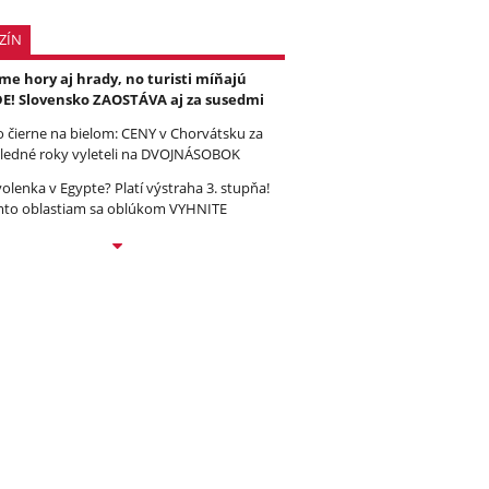
ZÍN
e hory aj hrady, no turisti míňajú
E! Slovensko ZAOSTÁVA aj za susedmi
to čierne na bielom: CENY v Chorvátsku za
ledné roky vyleteli na DVOJNÁSOBOK
olenka v Egypte? Platí výstraha 3. stupňa!
to oblastiam sa oblúkom VYHNITE