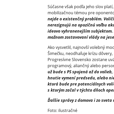
Súčasne však podľa jeho slov platí,
mobilizačnou témou pre oponent
nejde o existenčný problém. Voliči
nerezignujú na opozičnú voľbu ak
ideovo vyhranenejším subjektom. 
možnom zostavovaní vlády na jese
Ako vysvetlil, najnovší volebný mod
Šimečku, neodhaľuje krízu dôvery, 
Progresívne Slovensko zostane uvä
programový, aliančný alebo perso
už bude s PS spojená až do volieb, 
hnutie vymení predsedu, alebo nie
ktorá bude pre potenciálnych volič
s ktorým začal v týchto dňoch ope
Ďalšie správy z domova i zo sveta
Foto: ilustračné