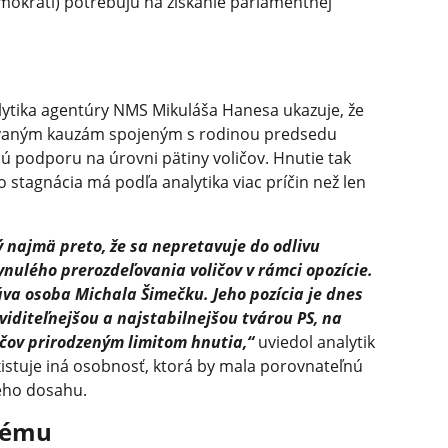
emokrati) potrebujú na získanie parlamentnej
lytika agentúry NMS Mikuláša Hanesa ukazuje, že
izovaným kauzám spojeným s rodinou predsedu
ú podporu na úrovni pätiny voličov. Hnutie tak
o stagnácia má podľa analytika viac príčin než len
ý najmä preto, že sa nepretavuje do odlivu
ynulého prerozdeľovania voličov v rámci opozície.
áva osoba Michala Šimečku. Jeho pozícia je dnes
viditeľnejšou a najstabilnejšou tvárou PS, na
ličov prirodzeným limitom hnutia,“
uviedol analytik
xistuje iná osobnosť, ktorá by mala porovnateľnú
eho dosahu.
 tému