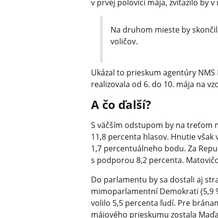
v prvej polovici mája, zvíťazilo by
Na druhom mieste by skončila
voličov.
Ukázal to prieskum agentúry NMS 
realizovala od 6. do 10. mája na v
A čo ďalší?
S väčším odstupom by na treťom mi
11,8 percenta hlasov. Hnutie však
1,7 percentuálneho bodu. Za Repu
s podporou 8,2 percenta. Matovičovc
Do parlamentu by sa dostali aj stra
mimoparlamentní Demokrati (5,9 %)
volilo 5,5 percenta ľudí. Pre brán
májového prieskumu zostala Maďarsk