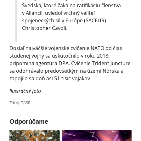
Švédska, ktoré čaká na ratifikáciu členstva
v Aliancii, uviedol vrchný veliteľ
spojeneckých síl v Európe (SACEUR)
Christopher Cavoli.
Dosiaľ najväčšie vojenské cvičenie NATO od čias
studenej vojny sa uskutočnilo v roku 2018,
pripomína agentúra DPA. Cvičenie Trident Juncture
sa odohrávalo predovšetkým na území Nórska a
zapojilo sa doň asi 51-tisíc vojakov.
Ilustračné foto
Zdroj: TASR
Odporúčame