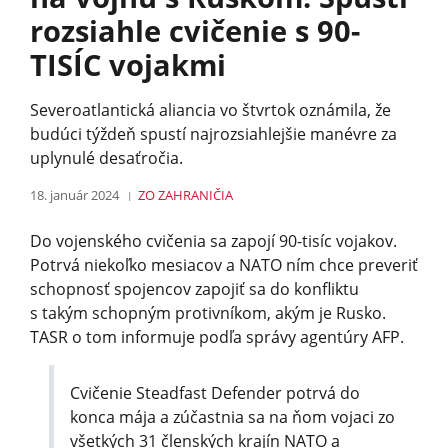
rozsiahle cvičenie s 90-
TISÍC vojakmi
Severoatlantická aliancia vo štvrtok oznámila, že
budúci týždeň spustí najrozsiahlejšie manévre za
uplynulé desaťročia.
18. január 2024
ZO ZAHRANIČIA
Do vojenského cvičenia sa zapojí 90-tisíc vojakov.
Potrvá niekoľko mesiacov a NATO ním chce preveriť
schopnosť spojencov zapojiť sa do konfliktu
s takým schopným protivníkom, akým je Rusko.
TASR o tom informuje podľa správy agentúry AFP.
Cvičenie Steadfast Defender potrvá do
konca mája a zúčastnia sa na ňom vojaci zo
všetkých 31 členských krajín NATO a