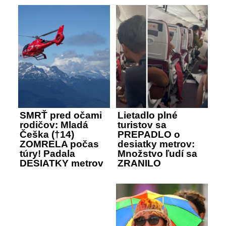
SMRŤ pred očami
Lietadlo plné
rodičov: Mladá
turistov sa
Češka (†14)
PREPADLO o
ZOMRELA počas
desiatky metrov:
túry! Padala
Množstvo ľudí sa
DESIATKY metrov
ZRANILO