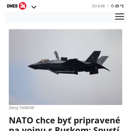
SO 8.08
25 °C
Zdroj: TASR/AP
NATO chce byť pripravené
na vojnu s Ruskom: Spustí