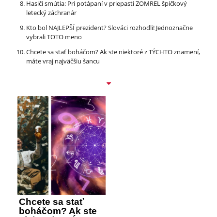
Hasiči smútia: Pri potápaní v priepasti ZOMREL špičkový
letecký záchranár
Kto bol NAJLEPŠÍ prezident? Slováci rozhodli! Jednoznačne
vybrali TOTO meno
Chcete sa stať boháčom? Ak ste niektoré z TÝCHTO znamení,
máte vraj najväčšiu šancu
Chcete sa stať
boháčom? Ak ste