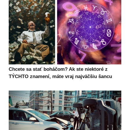
Chcete sa stať boháčom? Ak ste niektoré z
TÝCHTO znamení, máte vraj najväčšiu šancu