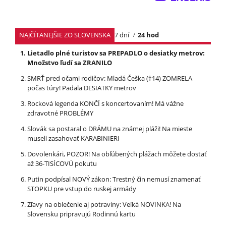
NAJČÍTANEJŠIE ZO SLOVENSKA
7 dní
24 hod
Lietadlo plné turistov sa PREPADLO o desiatky metrov:
Množstvo ľudí sa ZRANILO
SMRŤ pred očami rodičov: Mladá Češka (†14) ZOMRELA
počas túry! Padala DESIATKY metrov
Rocková legenda KONČÍ s koncertovaním! Má vážne
zdravotné PROBLÉMY
Slovák sa postaral o DRÁMU na známej pláži! Na mieste
museli zasahovať KARABINIERI
Dovolenkári, POZOR! Na obľúbených plážach môžete dostať
až 36-TISÍCOVÚ pokutu
Putin podpísal NOVÝ zákon: Trestný čin nemusí znamenať
STOPKU pre vstup do ruskej armády
Zľavy na oblečenie aj potraviny: Veľká NOVINKA! Na
Slovensku pripravujú Rodinnú kartu