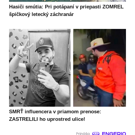
Hasiči smútia: Pri potápaní v priepasti ZOMREL
špičkový letecký záchranár
SMRŤ influencera v priamom prenose:
ZASTRELILI ho uprostred ulice!