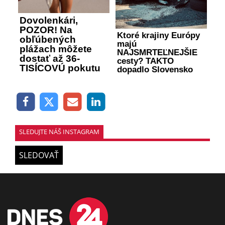
Dovolenkári,
POZOR! Na
Ktoré krajiny Európy
obľúbených
majú
plážach môžete
NAJSMRTEĽNEJŠIE
dostať až 36-
cesty? TAKTO
TISÍCOVÚ pokutu
dopadlo Slovensko
SLEDUJTE NÁŠ INSTAGRAM
SLEDOVAŤ