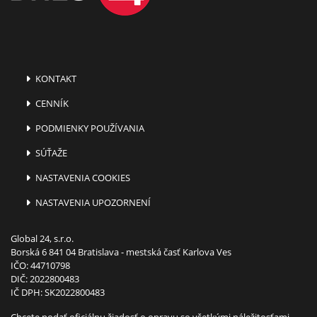
KONTAKT
CENNÍK
PODMIENKY POUŽÍVANIA
SÚŤAŽE
NASTAVENIA COOKIES
NASTAVENIA UPOZORNENÍ
Global 24, s.r.o.
Borská 6 841 04 Bratislava - mestská časť Karlova Ves
IČO: 44710798
DIČ: 2022800483
IČ DPH: SK2022800483
Chcete podať oficiálnu žiadosť o opravu so všetkými náležitosťami