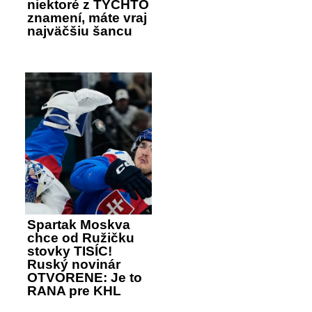
niektoré z TÝCHTO
znamení, máte vraj
najväčšiu šancu
Spartak Moskva
chce od Ružičku
stovky TISÍC!
Ruský novinár
OTVORENE: Je to
RANA pre KHL