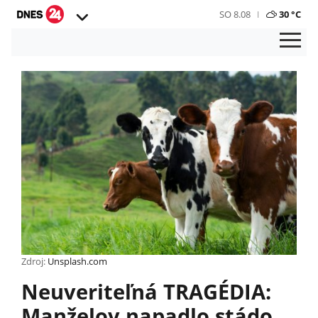
SO 8.08
30 °C
Zdroj:
Unsplash.com
Neuveriteľná TRAGÉDIA:
Manželov napadlo stádo