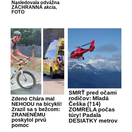
Nasledovala odvážna
ZÁCHRANNÁ akcia,
FOTO
SMRŤ pred očami
rodičov: Mladá
Zdeno Chára mal
Češka (†14)
NEHODU na bicykli!
Zrazil sa s bežcom:
ZOMRELA počas
ZRANENÉMU
túry! Padala
poskytol prvú
DESIATKY metrov
pomoc