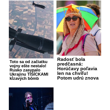
Radosť bola
Toto sa od začiatku
predčasná:
vojny ešte nestalo!
Horúčavy poľavia
Rusko zasypalo
len na chvíľu!
Ukrajinu TISÍCKAMI
Potom udrú znova
kĺzavých bômb