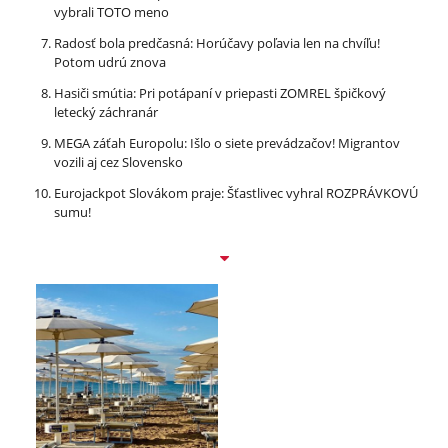
vybrali TOTO meno
Radosť bola predčasná: Horúčavy poľavia len na chvíľu!
Potom udrú znova
Hasiči smútia: Pri potápaní v priepasti ZOMREL špičkový
letecký záchranár
MEGA záťah Europolu: Išlo o siete prevádzačov! Migrantov
vozili aj cez Slovensko
Eurojackpot Slovákom praje: Šťastlivec vyhral ROZPRÁVKOVÚ
sumu!