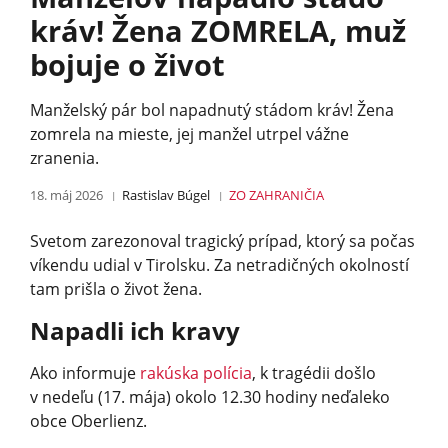
kráv! Žena ZOMRELA, muž
bojuje o život
Manželský pár bol napadnutý stádom kráv! Žena
zomrela na mieste, jej manžel utrpel vážne
zranenia.
18. máj 2026
Rastislav Búgel
ZO ZAHRANIČIA
Svetom zarezonoval tragický prípad, ktorý sa počas
víkendu udial v Tirolsku. Za netradičných okolností
tam prišla o život žena.
Napadli ich kravy
Ako informuje
rakúska polícia
, k tragédii došlo
v nedeľu (17. mája) okolo 12.30 hodiny neďaleko
obce Oberlienz.