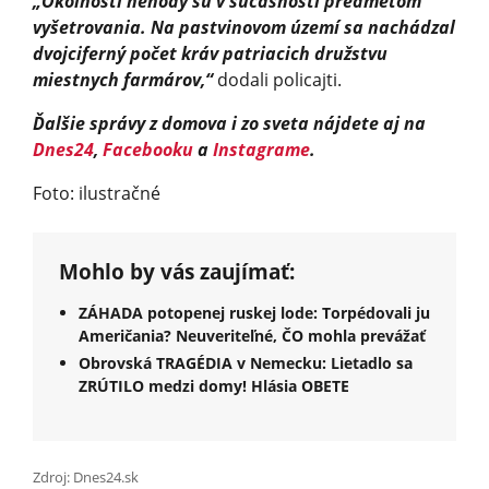
„Okolnosti nehody sú v súčasnosti predmetom
vyšetrovania. Na pastvinovom území sa nachádzal
dvojciferný počet kráv patriacich družstvu
miestnych farmárov,“
dodali policajti.
Ďalšie správy z domova i zo sveta nájdete aj na
Dnes24
,
Facebooku
a
Instagrame
.
Foto: ilustračné
Mohlo by vás zaujímať:
ZÁHADA potopenej ruskej lode: Torpédovali ju
Američania? Neuveriteľné, ČO mohla prevážať
Obrovská TRAGÉDIA v Nemecku: Lietadlo sa
ZRÚTILO medzi domy! Hlásia OBETE
Zdroj: Dnes24.sk