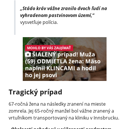
„Stádo kráv vážne zranilo dvoch ľudí na
vyhradenom pastvinovom území,“
vysvetľuje polícia.
MOHLO BY VÁS ZAUJÍMAŤ
ŠIALENÝ prípad! Muža
(59) ODMIETLA žena: Mäso
naplnil KLINCAMI a hodil
ho jej psovi
Tragický prípad
67-ročná žena na následky zranení na mieste
zomrela. Jej 65-ročný manžel bol vážne zranený a
vrtuľníkom transportovaný na kliniku v Innsbrucku.