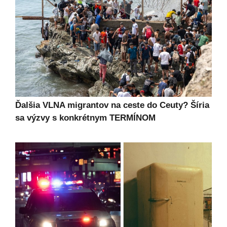
Ďalšia VLNA migrantov na ceste do Ceuty? Šíria
sa výzvy s konkrétnym TERMÍNOM