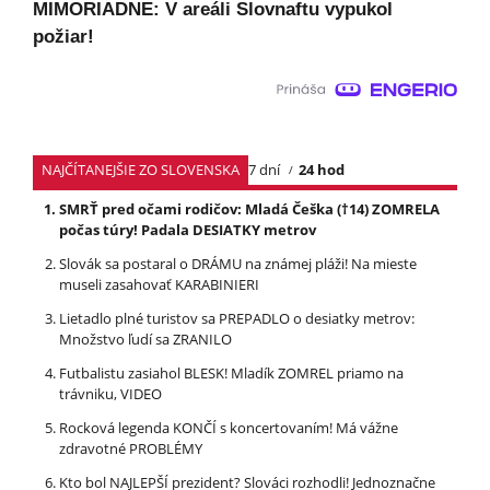
MIMORIADNE: V areáli Slovnaftu vypukol
požiar!
NAJČÍTANEJŠIE ZO SLOVENSKA
7 dní
24 hod
SMRŤ pred očami rodičov: Mladá Češka (†14) ZOMRELA
počas túry! Padala DESIATKY metrov
Slovák sa postaral o DRÁMU na známej pláži! Na mieste
museli zasahovať KARABINIERI
Lietadlo plné turistov sa PREPADLO o desiatky metrov:
Množstvo ľudí sa ZRANILO
Futbalistu zasiahol BLESK! Mladík ZOMREL priamo na
trávniku, VIDEO
Rocková legenda KONČÍ s koncertovaním! Má vážne
zdravotné PROBLÉMY
Kto bol NAJLEPŠÍ prezident? Slováci rozhodli! Jednoznačne