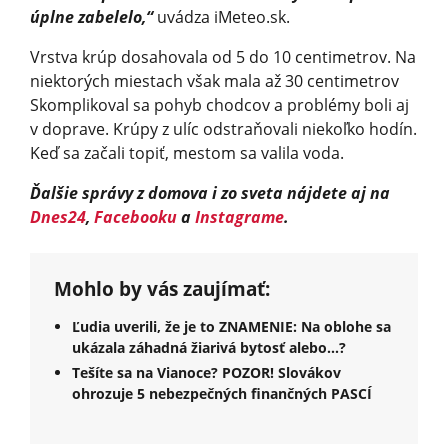
úplne zabelelo,“
uvádza iMeteo.sk.
Vrstva krúp dosahovala od 5 do 10 centimetrov. Na
niektorých miestach však mala až 30 centimetrov
Skomplikoval sa pohyb chodcov a problémy boli aj
v doprave. Krúpy z ulíc odstraňovali niekoľko hodín.
Keď sa začali topiť, mestom sa valila voda.
Ďalšie správy z domova i zo sveta nájdete aj na
Dnes24
,
Facebooku
a
Instagrame
.
Mohlo by vás zaujímať:
Ľudia uverili, že je to ZNAMENIE: Na oblohe sa
ukázala záhadná žiarivá bytosť alebo...?
Tešíte sa na Vianoce? POZOR! Slovákov
ohrozuje 5 nebezpečných finančných PASCÍ