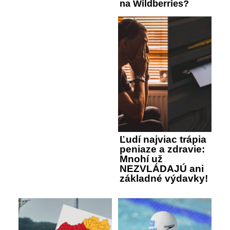
na Wildberries?
Ľudí najviac trápia
peniaze a zdravie:
Mnohí už
NEZVLÁDAJÚ ani
základné výdavky!