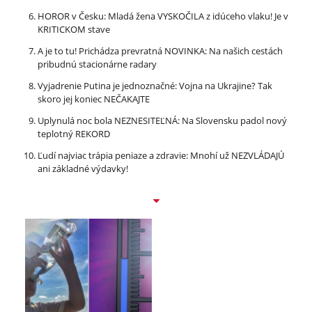
HOROR v Česku: Mladá žena VYSKOČILA z idúceho vlaku! Je v
KRITICKOM stave
A je to tu! Prichádza prevratná NOVINKA: Na našich cestách
pribudnú stacionárne radary
Vyjadrenie Putina je jednoznačné: Vojna na Ukrajine? Tak
skoro jej koniec NEČAKAJTE
Uplynulá noc bola NEZNESITEĽNÁ: Na Slovensku padol nový
teplotný REKORD
Ľudí najviac trápia peniaze a zdravie: Mnohí už NEZVLÁDAJÚ
ani základné výdavky!