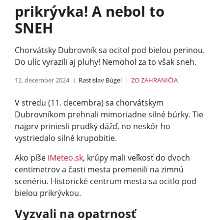
prikrývka! A nebol to
SNEH
Chorvátsky Dubrovník sa ocitol pod bielou perinou.
Do ulíc vyrazili aj pluhy! Nemohol za to však sneh.
12. december 2024
Rastislav Búgel
ZO ZAHRANIČIA
V stredu (11. decembra) sa chorvátskym
Dubrovníkom prehnali mimoriadne silné búrky. Tie
najprv priniesli prudký dážď, no neskôr ho
vystriedalo silné krupobitie.
Ako píše
iMeteo.sk
, krúpy mali veľkosť do dvoch
centimetrov a časti mesta premenili na zimnú
scenériu. Historické centrum mesta sa ocitlo pod
bielou prikrývkou.
Vyzvali na opatrnosť