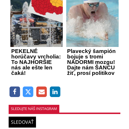
PEKELNÉ
Plavecký šampión
horúčavy vrcholia:
bojuje s tromi
To NAJHORŠIE
NÁDORMI mozgu!
nás ale ešte len
Dajte nám ŠANCU
čaká!
žiť, prosí politikov
SLEDUJTE NÁŠ INSTAGRAM
SLEDOVAŤ