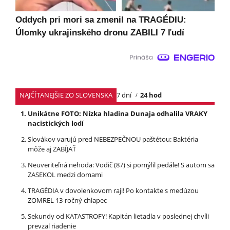
Oddych pri mori sa zmenil na TRAGÉDIU:
Úlomky ukrajinského dronu ZABILI 7 ľudí
NAJČÍTANEJŠIE ZO SLOVENSKA
7 dní
24 hod
Unikátne FOTO: Nízka hladina Dunaja odhalila VRAKY
nacistických lodí
Slovákov varujú pred NEBEZPEČNOU paštétou: Baktéria
môže aj ZABÍJAŤ
Neuveriteľná nehoda: Vodič (87) si pomýlil pedále! S autom sa
ZASEKOL medzi domami
TRAGÉDIA v dovolenkovom raji! Po kontakte s medúzou
ZOMREL 13-ročný chlapec
Sekundy od KATASTROFY! Kapitán lietadla v poslednej chvíli
prevzal riadenie