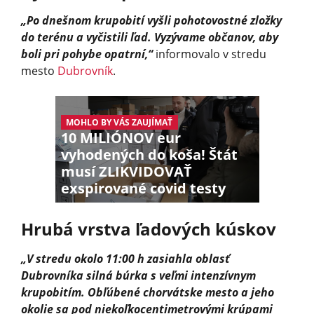
„Po dnešnom krupobití vyšli pohotovostné zložky
do terénu a vyčistili ľad. Vyzývame občanov, aby
boli pri pohybe opatrní,“
informovalo v stredu
mesto
Dubrovník
.
MOHLO BY VÁS ZAUJÍMAŤ
10 MILIÓNOV eur
vyhodených do koša! Štát
musí ZLIKVIDOVAŤ
exspirované covid testy
Hrubá vrstva ľadových kúskov
„V stredu okolo 11:00 h zasiahla oblasť
Dubrovníka silná búrka s veľmi intenzívnym
krupobitím. Obľúbené chorvátske mesto a jeho
okolie sa pod niekoľkocenti­metrovými krúpami