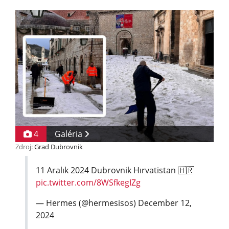
4
Galéria
Zdroj:
Grad Dubrovnik
11 Aralık 2024 Dubrovnik Hırvatistan 🇭🇷
pic.twitter.com/8WSfkegIZg
— Hermes (@hermesisos)
December 12,
2024