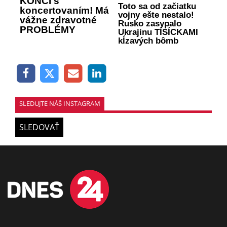
KONČÍ s
Toto sa od začiatku
koncertovaním! Má
vojny ešte nestalo!
vážne zdravotné
Rusko zasypalo
PROBLÉMY
Ukrajinu TISÍCKAMI
kĺzavých bômb
SLEDUJTE NÁŠ INSTAGRAM
SLEDOVAŤ