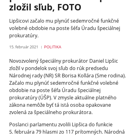
zložil sľub, FOTO
Lipšicovi začalo mu plynúť sedemročné funkčné
volebné obdobie na poste šéfa Úradu špeciálnej
prokuratúry.
15. február 2021
POLITIKA
Novozvolený špeciálny prokurátor Daniel Lipšic
zložil v pondelok svoj sľub do rúk predsedu
Národnej rady (NR) SR Borisa Kollára (Sme rodina).
Začalo mu plynúť sedemročné funkčné volebné
obdobie na poste šéfa Úradu špeciálnej
prokuratúry (ÚŠP). V zmysle aktuálne platného
zákona nemôže byť tá istá osoba opakovane
zvolená za špeciálneho prokurátora.
Poslanci parlamentu zvolili Lipšica do funkcie
5. februára 79 hlasmi zo 117 prítomných. Národná