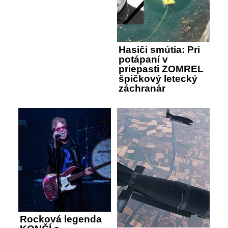
Hasiči smútia: Pri
potápaní v
priepasti ZOMREL
špičkový letecký
záchranár
Rocková legenda