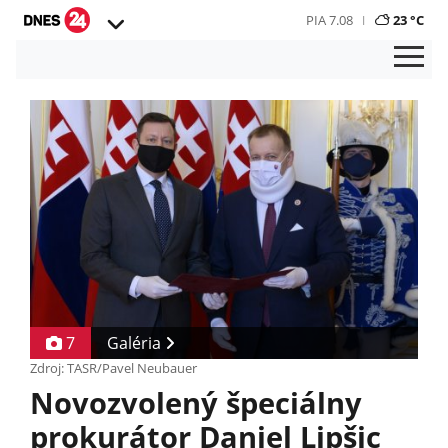
PIA 7.08
23 °C
7
Galéria
Zdroj: TASR/Pavel Neubauer
Novozvolený špeciálny
prokurátor Daniel Lipšic