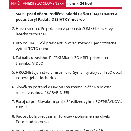
NAJČÍTANEJŠIE ZO SLOVENSKA
7 dní
24 hod
SMRŤ pred očami rodičov: Mladá Češka (†14) ZOMRELA
počas túry! Padala DESIATKY metrov
Hasiči smútia: Pri potápaní v priepasti ZOMREL špičkový
letecký záchranár
Kto bol NAJLEPŠÍ prezident? Slováci rozhodli! Jednoznačne
vybrali TOTO meno
Futbalistu zasiahol BLESK! Mladík ZOMREL priamo na
trávniku, VIDEO
HROZNÉ tajomstvo v mrazničke: Syn v nej ukrýval TELO otca!
Poberal jeho dôchodok
Slovák sa postaral o DRÁMU na známej pláži! Na mieste
museli zasahovať KARABINIERI
Eurojackpot Slovákom praje: Šťastlivec vyhral ROZPRÁVKOVÚ
sumu!
Radosť bola predčasná: Horúčavy poľavia len na chvíľu!
Potom udrú znova
Rocková legenda KONČÍ s koncertovaním! Má vážne