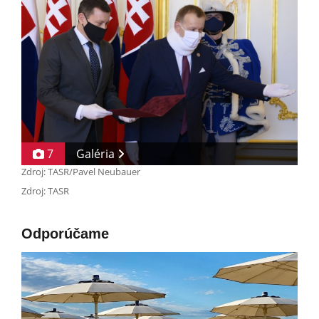
7
Galéria
Zdroj: TASR/Pavel Neubauer
Zdroj: TASR
Odporúčame