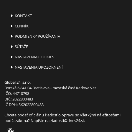
KONTAKT
CENNÍK
PODMIENKY POUŽÍVANIA
SÚŤAŽE
NASTAVENIA COOKIES
NASTAVENIA UPOZORNENÍ
Global 24, s.r.o.
Borská 6 841 04 Bratislava - mestská časť Karlova Ves
IČO: 44710798
DIČ: 2022800483
IČ DPH: SK2022800483
Chcete podať oficiálnu žiadosť o opravu so všetkými náležitosťami
podľa zákona? Napíšte na
ziadosti@dnes24.sk