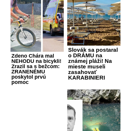
Slovák sa postaral
o DRÁMU na
Zdeno Chára mal
známej pláži! Na
NEHODU na bicykli!
Zrazil sa s bežcom:
mieste museli
ZRANENÉMU
zasahovať
poskytol prvú
KARABINIERI
pomoc