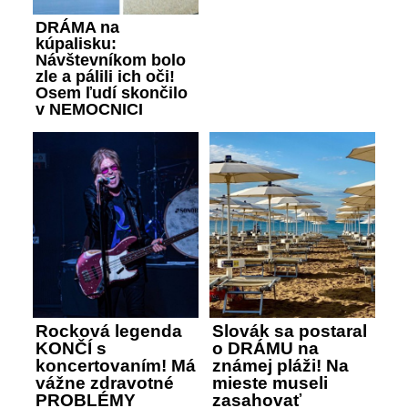
DRÁMA na
kúpalisku:
Návštevníkom bolo
zle a pálili ich oči!
Osem ľudí skončilo
v NEMOCNICI
Rocková legenda
Slovák sa postaral
KONČÍ s
o DRÁMU na
koncertovaním! Má
známej pláži! Na
vážne zdravotné
mieste museli
PROBLÉMY
zasahovať