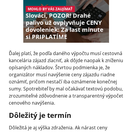
MOHLO BY VÁS ZAUJÍMAŤ
Slováci, POZOR! Drahé
palivo už ovplyvňuje CENY
dovoleniek: Za last minute
si PRIPLATÍME
Ďalej platí, že podľa daného výpočtu musí cestovná
kancelária zájazd zlacniť, ak dôjde naopak k zníženiu
opísaných nákladov. Štvrtou podmienka je, že
organizátor musí navýšenie ceny zájazdu riadne
oznámiť, pričom nestačí iba oznámenie konečnej
sumy. Spotrebiteľ by mal očakávať textovú podobu,
zrozumiteľné zdôvodnenie a transparentný výpočet
cenového navýšenia.
Dôležitý je termín
Dôležitá je aj výška zdraženia. Ak nárast ceny