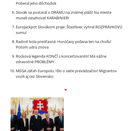
Poberal jeho dôchodok
Slovák sa postaral o DRÁMU na známej pláži! Na mieste
museli zasahovať KARABINIERI
Eurojackpot Slovákom praje: Šťastlivec vyhral ROZPRÁVKOVÚ
sumu!
Radosť bola predčasná: Horúčavy poľavia len na chvíľu!
Potom udrú znova
Rocková legenda KONČÍ s koncertovaním! Má vážne
zdravotné PROBLÉMY
MEGA záťah Europolu: Išlo o siete prevádzačov! Migrantov
vozili aj cez Slovensko