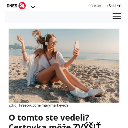
SO 8.08
22 °C
Zdroj:
Freepik.com/marymarkevich
O tomto ste vedeli?
Cestovka môže ZVÝŠIŤ