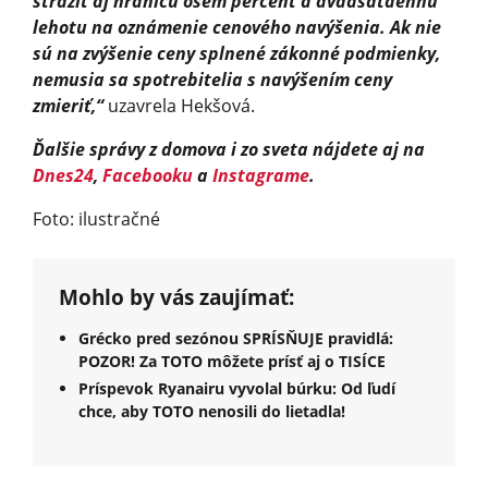
strážiť aj hranicu osem percent a dvadsaťdennú
lehotu na oznámenie cenového navýšenia. Ak nie
sú na zvýšenie ceny splnené zákonné podmienky,
nemusia sa spotrebitelia s navýšením ceny
zmieriť,“
uzavrela Hekšová.
Ďalšie správy z domova i zo sveta nájdete aj na
Dnes24
,
Facebooku
a
Instagrame
.
Foto: ilustračné
Mohlo by vás zaujímať:
Grécko pred sezónou SPRÍSŇUJE pravidlá:
POZOR! Za TOTO môžete prísť aj o TISÍCE
Príspevok Ryanairu vyvolal búrku: Od ľudí
chce, aby TOTO nenosili do lietadla!