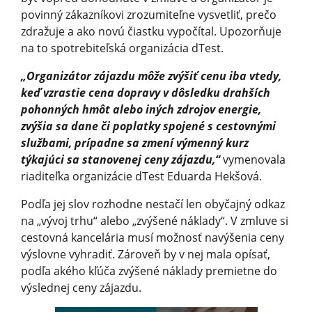
povinný zákazníkovi zrozumiteľne vysvetliť, prečo
zdražuje a ako novú čiastku vypočítal. Upozorňuje
na to spotrebiteľská organizácia dTest.
„Organizátor zájazdu môže zvýšiť cenu iba vtedy,
keď vzrastie cena dopravy v dôsledku drahších
pohonných hmôt alebo iných zdrojov energie,
zvýšia sa dane či poplatky spojené s cestovnými
službami, prípadne sa zmení výmenný kurz
týkajúci sa stanovenej ceny zájazdu,“
vymenovala
riaditeľka organizácie dTest Eduarda Hekšová.
Podľa jej slov rozhodne nestačí len obyčajný odkaz
na „vývoj trhu“ alebo „zvýšené náklady“. V zmluve si
cestovná kancelária musí možnosť navýšenia ceny
výslovne vyhradiť. Zároveň by v nej mala opísať,
podľa akého kľúča zvýšené náklady premietne do
výslednej ceny zájazdu.