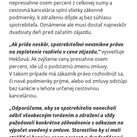
nepresiahne osem percent z celkovej sumy a
cestovná kancelária splní všetky zákonné
podmienky, k zdraženiu dôjde aj bez súhlasu
spotrebiteľa. Oznámenie ale musí dostať najneskôr
dvadsiaty deň pred začatím zájazdu.
„Ak príde neskôr, spotrebiteľovi nevznikne právo
na zaplatenie rozdielu v cene zájazdu,“
vysvetľuje
Hekšová. Ak zvýšenie ceny presiahne osem
percent, ide už o podstatnú zmenu zmluvy.
V takom prípade má zákazník právo rozhodnúť sa,
či nové podmienky prijme, alebo od zmluvy odstúpi
bez sankcie v lehote určenej cestovnou
kanceláriou.
„Odporúčame, aby sa spotrebitelia nenechali
odbiť všeobecným tvrdením o zdražení a vždy
požadovali konkrétne zdôvodnenie s odkazom na
výpočet uvedený v zmluve. Starostlivo by si mali