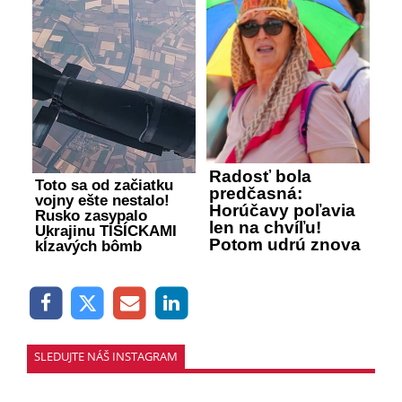
Radosť bola
Toto sa od začiatku
predčasná:
vojny ešte nestalo!
Horúčavy poľavia
Rusko zasypalo
len na chvíľu!
Ukrajinu TISÍCKAMI
Potom udrú znova
kĺzavých bômb
SLEDUJTE NÁŠ INSTAGRAM
SLEDOVAŤ