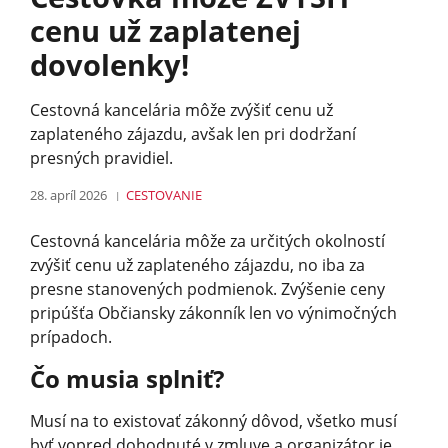
cenu už zaplatenej
dovolenky!
Cestovná kancelária môže zvýšiť cenu už
zaplateného zájazdu, avšak len pri dodržaní
presných pravidiel.
28. apríl 2026
CESTOVANIE
Cestovná kancelária môže za určitých okolností
zvýšiť cenu už zaplateného zájazdu, no iba za
presne stanovených podmienok. Zvýšenie ceny
pripúšťa Občiansky zákonník len vo výnimočných
prípadoch.
Čo musia splniť?
Musí na to existovať zákonný dôvod, všetko musí
byť vopred dohodnuté v zmluve a organizátor je