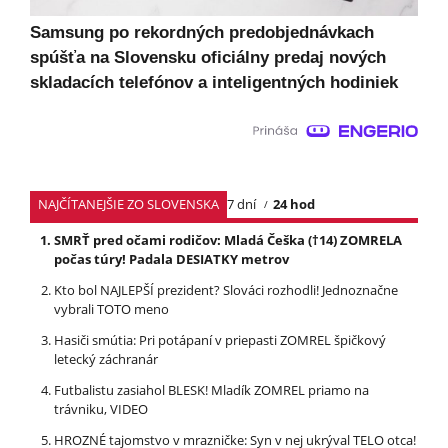
Samsung po rekordných predobjednávkach
spúšťa na Slovensku oficiálny predaj nových
skladacích telefónov a inteligentných hodiniek
NAJČÍTANEJŠIE ZO SLOVENSKA
7 dní
24 hod
SMRŤ pred očami rodičov: Mladá Češka (†14) ZOMRELA
počas túry! Padala DESIATKY metrov
Kto bol NAJLEPŠÍ prezident? Slováci rozhodli! Jednoznačne
vybrali TOTO meno
Hasiči smútia: Pri potápaní v priepasti ZOMREL špičkový
letecký záchranár
Futbalistu zasiahol BLESK! Mladík ZOMREL priamo na
trávniku, VIDEO
HROZNÉ tajomstvo v mrazničke: Syn v nej ukrýval TELO otca!