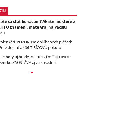
ZÍN
ete sa stať boháčom? Ak ste niektoré z
HTO znamení, máte vraj najväčšiu
ncu
olenkári, POZOR! Na obľúbených plážach
ete dostať až 36-TISÍCOVÚ pokutu
e hory aj hrady, no turisti míňajú INDE!
vensko ZAOSTÁVA aj za susedmi