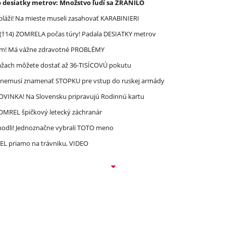
o desiatky metrov: Množstvo ľudí sa ZRANILO
pláži! Na mieste museli zasahovať KARABINIERI
 (†14) ZOMRELA počas túry! Padala DESIATKY metrov
ím! Má vážne zdravotné PROBLÉMY
ážach môžete dostať až 36-TISÍCOVÚ pokutu
n nemusí znamenať STOPKU pre vstup do ruskej armády
 NOVINKA! Na Slovensku pripravujú Rodinnú kartu
 ZOMREL špičkový letecký záchranár
zhodli! Jednoznačne vybrali TOTO meno
REL priamo na trávniku, VIDEO