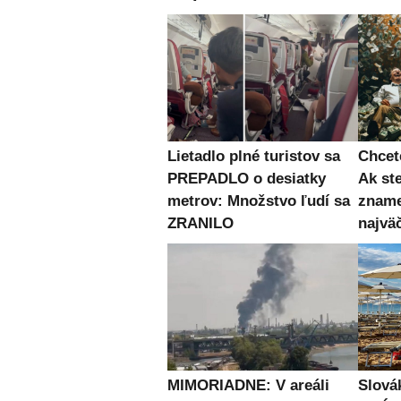
Lietadlo plné turistov sa
Chcet
PREPADLO o desiatky
Ak st
metrov: Množstvo ľudí sa
zname
ZRANILO
najvä
MIMORIADNE: V areáli
Slová