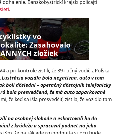
 odhalenie. Banskobystrickí krajskí policajti
sieti
.
cyklistky vo
lokalite: Zasahovalo
RANNÝCH zložiek
V4 a pri kontrole zistili, že 39-ročný vodič z Poľska
„Lustrácia vozidla bola negatívna, auto v tom
šak boli dôslední – operačný dôstojník telefonicky
torá bola presvedčená, že má auto zaparkované
i, že keď sa išla presvedčiť, zistila, že vozidlo tam
zili na osobnej slobode a eskortovali ho do
bvinil z krádeže a spracoval podnet na jeho
i s tým, že na základe rozhodnutia sudcu bude