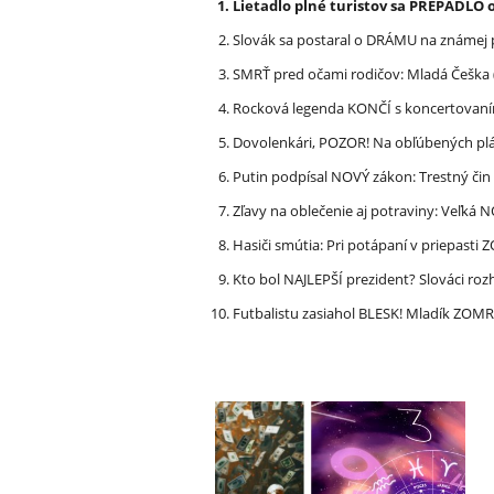
Lietadlo plné turistov sa PREPADLO 
Slovák sa postaral o DRÁMU na známej 
SMRŤ pred očami rodičov: Mladá Češka
Rocková legenda KONČÍ s koncertovan
Dovolenkári, POZOR! Na obľúbených pl
Putin podpísal NOVÝ zákon: Trestný či
Zľavy na oblečenie aj potraviny: Veľká
Hasiči smútia: Pri potápaní v priepasti
Kto bol NAJLEPŠÍ prezident? Slováci ro
Futbalistu zasiahol BLESK! Mladík ZOM