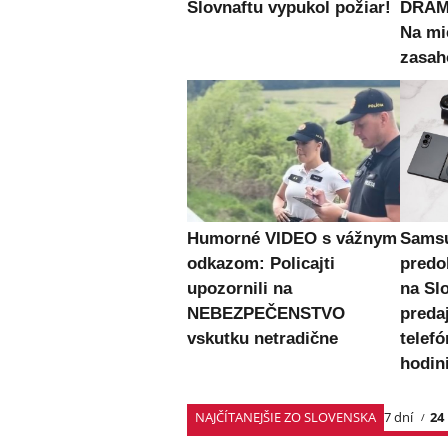
Slovnaftu vypukol požiar!
DRÁMU
Na mi
zasah
Humorné VIDEO s vážnym
Samsu
odkazom: Policajti
predo
upozornili na
na Sl
NEBEZPEČENSTVO
preda
vskutku netradične
telefó
hodin
NAJČÍTANEJŠIE ZO SLOVENSKA
7 dní
24