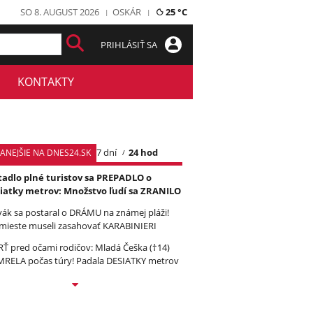
SO 8. AUGUST 2026
OSKÁR
25 °C
PRIHLÁSIŤ SA
KONTAKTY
7 dní
24 hod
TANEJŠIE NA DNES24.SK
tadlo plné turistov sa PREPADLO o
iatky metrov: Množstvo ľudí sa ZRANILO
vák sa postaral o DRÁMU na známej pláži!
mieste museli zasahovať KARABINIERI
Ť pred očami rodičov: Mladá Češka (†14)
RELA počas túry! Padala DESIATKY metrov