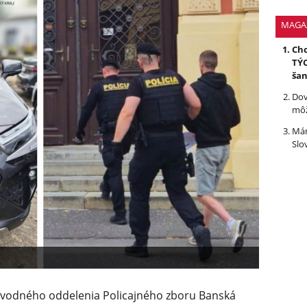
MAGA
Chc
TÝC
ša
Dov
môž
Mám
Slo
bvodného oddelenia Policajného zboru Banská