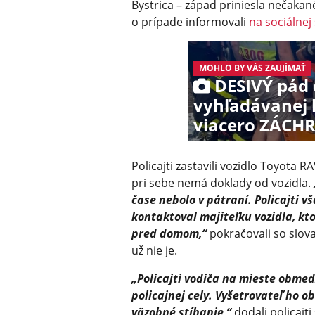
Bystrica – západ priniesla nečakané
o prípade informovali
na sociálnej 
MOHLO BY VÁS ZAUJÍMAŤ
DESIVÝ pád 
vyhľadávanej 
viacero ZÁCH
Policajti zastavili vozidlo Toyota RA
pri sebe nemá doklady od vozidla.
čase nebolo v pátraní. Policajti v
kontaktoval majiteľku vozidla, k
pred domom,“
pokračovali so slovam
už nie je.
„Policajti vodiča na mieste obmed
policajnej cely. Vyšetrovateľ ho o
väzobné stíhanie,“
dodali policajt