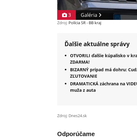
3
Galéria
Zdroj:
Polícia SR - BB kraj
Ďalšie aktuálne správy
OTVORILI ďalšie kúpalisko v kra
ZDARMA!
BIZARNÝ prípad má dohru: Cudz
ZĽUTOVANIE
DRAMATICKÁ záchrana na VIDEU:
muža z auta
Zdroj: Dnes24.sk
Odporúčame