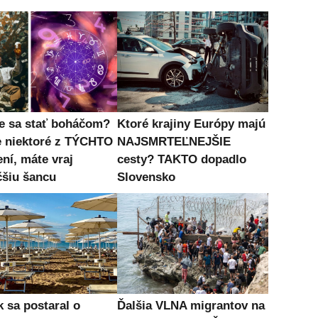
e sa stať boháčom?
Ktoré krajiny Európy majú
e niektoré z TÝCHTO
NAJSMRTEĽNEJŠIE
ní, máte vraj
cesty? TAKTO dopadlo
čšiu šancu
Slovensko
k sa postaral o
Ďalšia VLNA migrantov na