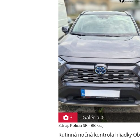
3
Galéria
Zdroj:
Polícia SR - BB kraj
Rutinná nočná kontrola hliadky O