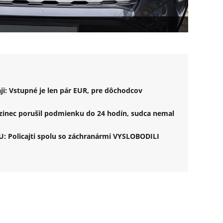
ji: Vstupné je len pár EUR, pre dôchodcov
inec porušil podmienku do 24 hodín, sudca nemal
 Policajti spolu so záchranármi VYSLOBODILI