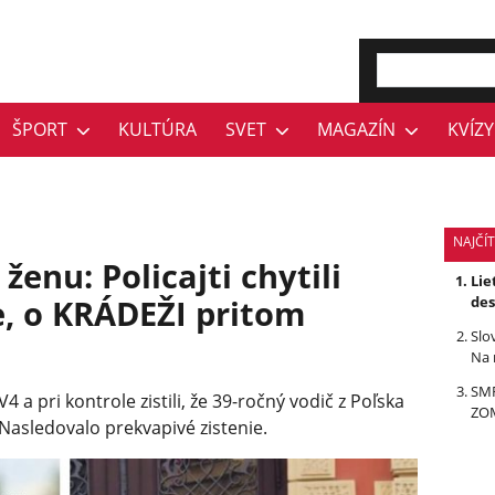
ŠPORT
KULTÚRA
SVET
MAGAZÍN
KVÍZY
NAJČÍ
enu: Policajti chytili
Lie
e, o KRÁDEŽI pritom
des
Slo
Na 
SMR
V4 a pri kontrole zistili, že 39-ročný vodič z Poľska
ZOM
Nasledovalo prekvapivé zistenie.