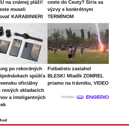
 na známej pláži!
ceste do Ceuty? Šíria sa
este museli
výzvy s konkrétnym
ovať KARABINIERI
TERMÍNOM
ng po rekordných
Futbalistu zasiahol
bjednávkach spúšťa
BLESK! Mladík ZOMREL
ovensku oficiálny
priamo na trávniku, VIDEO
j nových skladacích
nov a inteligentných
iek
 hod