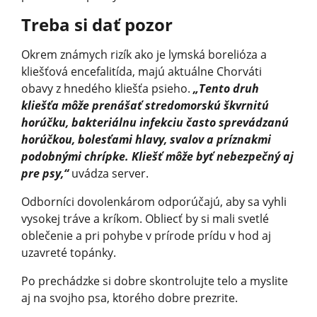
Treba si dať pozor
Okrem známych rizík ako je lymská borelióza a
kliešťová encefalitída, majú aktuálne Chorváti
obavy z hnedého kliešťa psieho.
„Tento druh
kliešťa môže prenášať stredomorskú škvrnitú
horúčku, bakteriálnu infekciu často sprevádzanú
horúčkou, bolesťami hlavy, svalov a príznakmi
podobnými chrípke. Kliešť môže byť nebezpečný aj
pre psy,“
uvádza server.
Odborníci dovolenkárom odporúčajú, aby sa vyhli
vysokej tráve a kríkom. Obliecť by si mali svetlé
oblečenie a pri pohybe v prírode prídu v hod aj
uzavreté topánky.
Po prechádzke si dobre skontrolujte telo a myslite
aj na svojho psa, ktorého dobre prezrite.