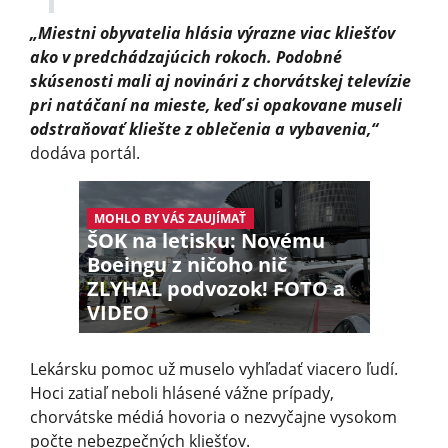
„Miestni obyvatelia hlásia výrazne viac kliešťov
ako v predchádzajúcich rokoch. Podobné
skúsenosti mali aj novinári z chorvátskej televízie
pri natáčaní na mieste, keď si opakovane museli
odstraňovať kliešte z oblečenia a vybavenia,“
dodáva portál.
MOHLO BY VÁS ZAUJÍMAŤ
ŠOK na letisku: Novému
Boeingu z ničoho nič
ZLYHAL podvozok! FOTO a
VIDEO
Lekársku pomoc už muselo vyhľadať viacero ľudí.
Hoci zatiaľ neboli hlásené vážne prípady,
chorvátske médiá hovoria o nezvyčajne vysokom
počte nebezpečných kliešťov.