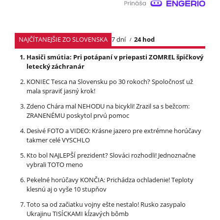
NAJČÍTANEJŠIE ZO SLOVENSKA
7 dní
24 hod
Hasiči smútia: Pri potápaní v priepasti ZOMREL špičkový
letecký záchranár
KONIEC Tesca na Slovensku po 30 rokoch? Spoločnosť už
mala spraviť jasný krok!
Zdeno Chára mal NEHODU na bicykli! Zrazil sa s bežcom:
ZRANENÉMU poskytol prvú pomoc
Desivé FOTO a VIDEO: Krásne jazero pre extrémne horúčavy
takmer celé VYSCHLO
Kto bol NAJLEPŠÍ prezident? Slováci rozhodli! Jednoznačne
vybrali TOTO meno
Pekelné horúčavy KONČIA: Prichádza ochladenie! Teploty
klesnú aj o vyše 10 stupňov
Toto sa od začiatku vojny ešte nestalo! Rusko zasypalo
Ukrajinu TISÍCKAMI kĺzavých bômb