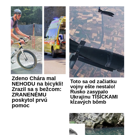
Zdeno Chára mal
Toto sa od začiatku
NEHODU na bicykli!
vojny ešte nestalo!
Zrazil sa s bežcom:
Rusko zasypalo
ZRANENÉMU
Ukrajinu TISÍCKAMI
poskytol prvú
kĺzavých bômb
pomoc