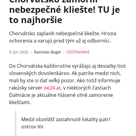
nebezpečné kliešte! TU je
to najhoršie
Chorvátsko zaplavili nebezpečné kliešte. Hrozia
ochorenia a varujú pred tým už aj odborníci.
9. jún 2026
Rastislav Búgel
CESTOVANIE
Do Chorvátska každoročne vyrážajú aj desiatky tisíc
slovenských dovolenkárov. Ak patríte medzi nich,
mali by ste si dať veľký pozor. Ako totiž informuje
rakúsky server
oe24.at
, v niektorých častiach
Dalmácie je aktuálne hlásené silné zamorenie
kliešťami.
Medzi obzvlášť zasiahnuté lokality patrí
ostrov Vir.