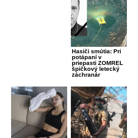
Hasiči smútia: Pri
potápaní v
priepasti ZOMREL
špičkový letecký
záchranár