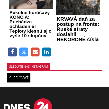
Pekelné horúčavy
KONČIA:
KRVAVÁ daň za
Prichádza
postup na fronte:
ochladenie!
Ruské straty
Teploty klesnú aj o
dosiahli
vyše 10 stupňov
REKORDNÉ čísla
SLEDUJTE NÁŠ INSTAGRAM
SLEDOVAŤ