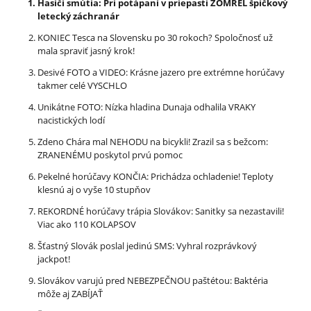
Hasiči smútia: Pri potápaní v priepasti ZOMREL špičkový
letecký záchranár
KONIEC Tesca na Slovensku po 30 rokoch? Spoločnosť už
mala spraviť jasný krok!
Desivé FOTO a VIDEO: Krásne jazero pre extrémne horúčavy
takmer celé VYSCHLO
Unikátne FOTO: Nízka hladina Dunaja odhalila VRAKY
nacistických lodí
Zdeno Chára mal NEHODU na bicykli! Zrazil sa s bežcom:
ZRANENÉMU poskytol prvú pomoc
Pekelné horúčavy KONČIA: Prichádza ochladenie! Teploty
klesnú aj o vyše 10 stupňov
REKORDNÉ horúčavy trápia Slovákov: Sanitky sa nezastavili!
Viac ako 110 KOLAPSOV
Šťastný Slovák poslal jedinú SMS: Vyhral rozprávkový
jackpot!
Slovákov varujú pred NEBEZPEČNOU paštétou: Baktéria
môže aj ZABÍJAŤ