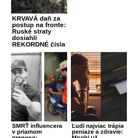
KRVAVÁ daň za
postup na fronte:
Ruské straty
dosiahli
REKORDNÉ čísla
SMRŤ influencera
Ľudí najviac trápia
v priamom
peniaze a zdravie:
prenose:
Mnohí už