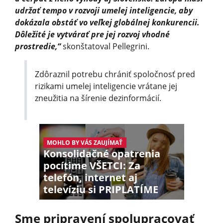
udržať tempo v rozvoji umelej inteligencie, aby
dokázala obstáť vo veľkej globálnej konkurencii.
Dôležité je vytvárať pre jej rozvoj vhodné
prostredie,“
skonštatoval Pellegrini.
Zdôraznil potrebu chrániť spoločnosť pred
rizikami umelej inteligencie vrátane jej
zneužitia na šírenie dezinformácií.
MOHLO BY VÁS ZAUJÍMAŤ
Konsolidačné opatrenia
pocítime VŠETCI: Za
telefón, internet aj
televíziu si PRIPLATÍME
Sme pripravení spolupracovať