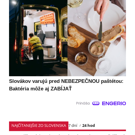
Slovákov varujú pred NEBEZPEČNOU paštétou:
Baktéria môže aj ZABÍJAŤ
NAJČÍTANEJŠIE ZO SLOVENSKA
7 dní
24 hod