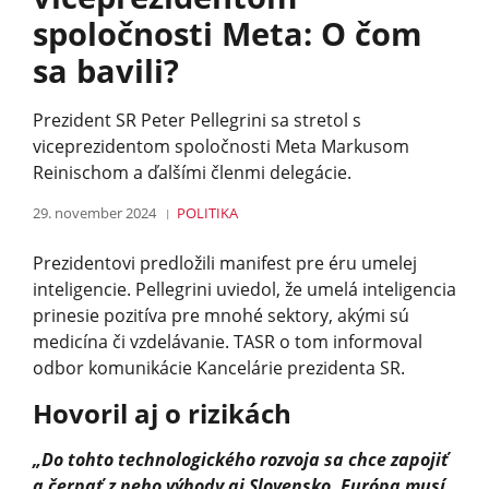
spoločnosti Meta: O čom
sa bavili?
Prezident SR Peter Pellegrini sa stretol s
viceprezidentom spoločnosti Meta Markusom
Reinischom a ďalšími členmi delegácie.
29. november 2024
POLITIKA
Prezidentovi predložili manifest pre éru umelej
inteligencie. Pellegrini uviedol, že umelá inteligencia
prinesie pozitíva pre mnohé sektory, akými sú
medicína či vzdelávanie. TASR o tom informoval
odbor komunikácie Kancelárie prezidenta SR.
Hovoril aj o rizikách
„Do tohto technologického rozvoja sa chce zapojiť
a čerpať z neho výhody aj Slovensko. Európa musí