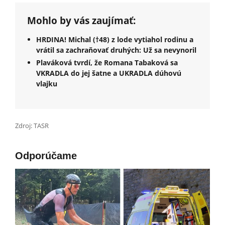
Mohlo by vás zaujímať:
HRDINA! Michal (†48) z lode vytiahol rodinu a
vrátil sa zachraňovať druhých: Už sa nevynoril
Plaváková tvrdí, že Romana Tabaková sa
VKRADLA do jej šatne a UKRADLA dúhovú
vlajku
Zdroj: TASR
Odporúčame