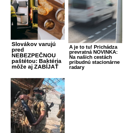
Slovákov varujú
A je to tu! Prichádza
pred
prevratná NOVINKA:
NEBEZPEČNOU
Na našich cestách
paštétou: Baktéria
pribudnú stacionárne
môže aj ZABÍJAŤ
radary