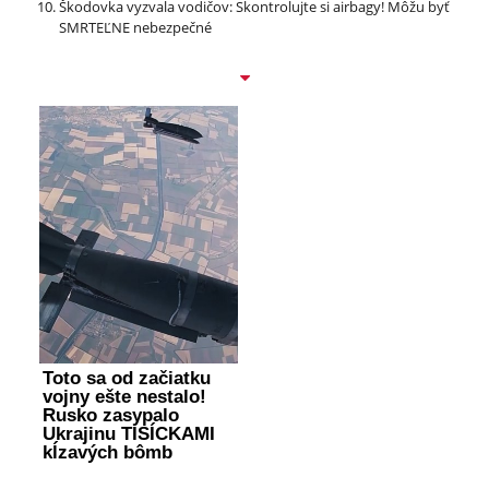
Škodovka vyzvala vodičov: Skontrolujte si airbagy! Môžu byť
SMRTEĽNE nebezpečné
Toto sa od začiatku
vojny ešte nestalo!
Rusko zasypalo
Ukrajinu TISÍCKAMI
kĺzavých bômb