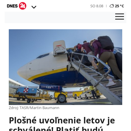
SO 8.08
25 °C
Zdroj: TASR/Martin Baumann
Plošné uvoľnenie letov je
schválené! Platiť budú