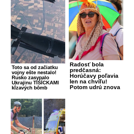
Radosť bola
Toto sa od začiatku
predčasná:
vojny ešte nestalo!
Horúčavy poľavia
Rusko zasypalo
len na chvíľu!
Ukrajinu TISÍCKAMI
Potom udrú znova
kĺzavých bômb