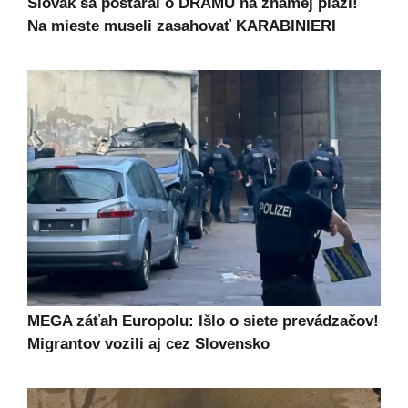
Slovák sa postaral o DRÁMU na známej pláži!
Na mieste museli zasahovať KARABINIERI
MEGA záťah Europolu: Išlo o siete prevádzačov!
Migrantov vozili aj cez Slovensko