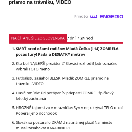
priamo na trávniku, VIDEO
NAJČÍTANEJŠIE ZO SLOVENSKA
7 dní
24 hod
SMRŤ pred očami rodičov: Mladá Češka (†14) ZOMRELA
počas túry! Padala DESIATKY metrov
Kto bol NAJLEPŠÍ prezident? Slováci rozhodli! Jednoznačne
vybrali TOTO meno
Futbalistu zasiahol BLESK! Mladík ZOMREL priamo na
trávniku, VIDEO
Hasiči smútia: Pri potápaní v priepasti ZOMREL špičkový
letecký záchranár
HROZNÉ tajomstvo v mrazničke: Syn v nej ukrýval TELO otca!
Poberal jeho dôchodok
Slovák sa postaral o DRÁMU na známej pláži! Na mieste
museli zasahovať KARABINIERI