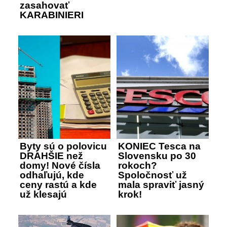
zasahovať
KARABINIERI
Byty sú o polovicu
KONIEC Tesca na
DRAHŠIE než
Slovensku po 30
domy! Nové čísla
rokoch?
odhaľujú, kde
Spoločnosť už
ceny rastú a kde
mala spraviť jasný
už klesajú
krok!