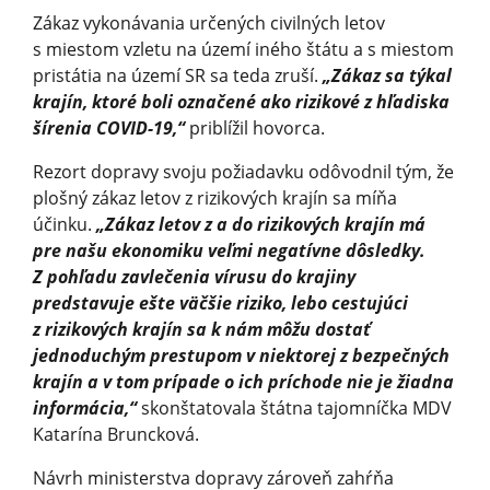
Zákaz vykonávania určených civilných letov
s miestom vzletu na území iného štátu a s miestom
pristátia na území SR sa teda zruší.
„Zákaz sa týkal
krajín, ktoré boli označené ako rizikové z hľadiska
šírenia COVID-19,“
priblížil hovorca.
Rezort dopravy svoju požiadavku odôvodnil tým, že
plošný zákaz letov z rizikových krajín sa míňa
účinku.
„Zákaz letov z a do rizikových krajín má
pre našu ekonomiku veľmi negatívne dôsledky.
Z pohľadu zavlečenia vírusu do krajiny
predstavuje ešte väčšie riziko, lebo cestujúci
z rizikových krajín sa k nám môžu dostať
jednoduchým prestupom v niektorej z bezpečných
krajín a v tom prípade o ich príchode nie je žiadna
informácia,“
skonštatovala štátna tajomníčka MDV
Katarína Bruncková.
Návrh ministerstva dopravy zároveň zahŕňa