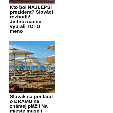
Kto bol NAJLEPŠÍ
prezident? Slováci
rozhodli!
Jednoznačne
vybrali TOTO
meno
Slovák sa postaral
o DRÁMU na
známej pláži! Na
mieste museli