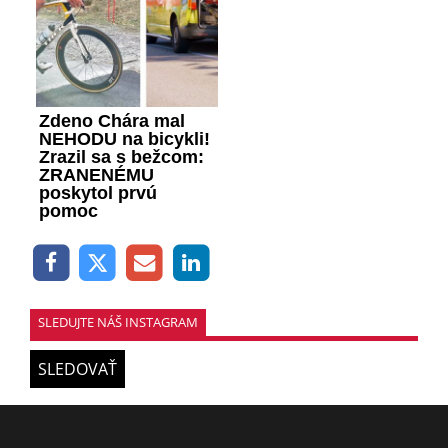
Zdeno Chára mal
NEHODU na bicykli!
Zrazil sa s bežcom:
ZRANENÉMU
poskytol prvú
pomoc
SLEDUJTE NÁŠ INSTAGRAM
SLEDOVAŤ