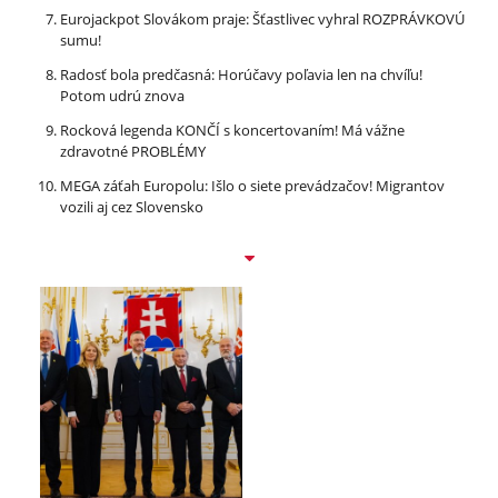
Eurojackpot Slovákom praje: Šťastlivec vyhral ROZPRÁVKOVÚ
sumu!
Radosť bola predčasná: Horúčavy poľavia len na chvíľu!
Potom udrú znova
Rocková legenda KONČÍ s koncertovaním! Má vážne
zdravotné PROBLÉMY
MEGA záťah Europolu: Išlo o siete prevádzačov! Migrantov
vozili aj cez Slovensko