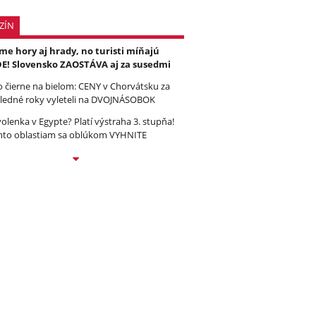
ZÍN
e hory aj hrady, no turisti míňajú
E! Slovensko ZAOSTÁVA aj za susedmi
to čierne na bielom: CENY v Chorvátsku za
ledné roky vyleteli na DVOJNÁSOBOK
olenka v Egypte? Platí výstraha 3. stupňa!
to oblastiam sa oblúkom VYHNITE