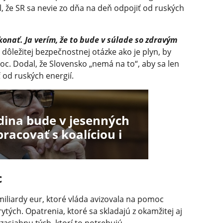
, že SR sa nevie zo dňa na deň odpojiť od ruských
onať. Ja verím, že to bude v súlade so zdravým
j dôležitej bezpečnostnej otázke ako je plyn, by
c. Dodal, že Slovensko „nemá na to“, aby sa len
 od ruských energií.
odina bude v jesenných
racovať s koalíciou i
c
 miliardy eur, ktoré vláda avizovala na pomoc
ytých. Opatrenia, ktoré sa skladajú z okamžitej aj