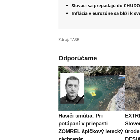
Slováci sa prepadajú do CHUDOB
Inflácia v eurozóne sa blíži k 
Zdroj: TASR
Odporúčame
Hasiči smútia: Pri
EXTR
potápaní v priepasti
Slove
ZOMREL špičkový letecký
úrode
záchranár
DESIA