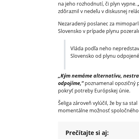
na jeho rozhodnutí, či plyn vypne.
zdôraznil v nedeľu v diskusnej relác
Nezaradený poslanec za mimoparla
Slovensko v prípade plynu pozeral
Vláda podľa neho nepredstavil
Slovensko od plynu odpojené
„Kým nemáme alternatívu, nestraš
odpojíme,“
poznamenal opozičný p
pokryť potreby Európskej únie.
Šeliga zároveň vylúčil, že by sa sta
momentálne možnosť spoločného p
Prečítajte si aj: