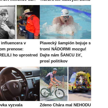
influencera v
Plavecký šampión bojuje s
om prenose:
tromi NÁDORMI mozgu!
ELILI ho uprostred
Dajte nám ŠANCU žiť,
prosí politikov
vka vyzvala
Zdeno Chára mal NEHODU