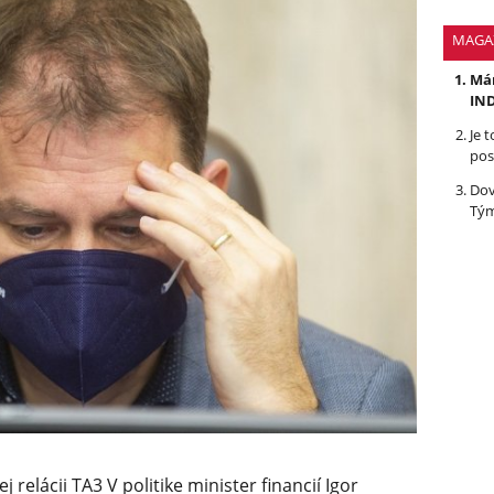
MAGA
Mám
IND
Je 
pos
Dov
Tým
 relácii TA3 V politike minister financií Igor