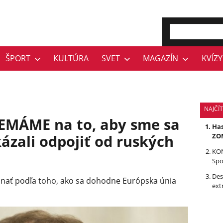
ŠPORT
KULTÚRA
SVET
MAGAZÍN
KVÍZY
NAJČÍ
EMÁME na to, aby sme sa
Has
ázali odpojiť od ruských
ZOM
KON
Spo
Des
onať podľa toho, ako sa dohodne Európska únia
ext