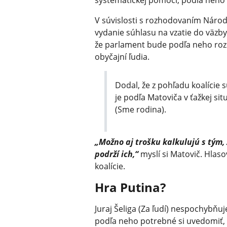
systematickej pomoci, podľa neho z
V súvislosti s rozhodovaním Národ
vydanie súhlasu na vzatie do väzby
že parlament bude podľa neho roz
obyčajní ľudia.
Dodal, že z pohľadu koalície 
je podľa Matoviča v ťažkej si
(Sme rodina).
„Možno aj trošku kalkulujú s tým, 
podrží ich,“
myslí si Matovič. Hlaso
koalície.
Hra Putina?
Juraj Šeliga (Za ľudí) nespochybňuj
podľa neho potrebné si uvedomiť, ž