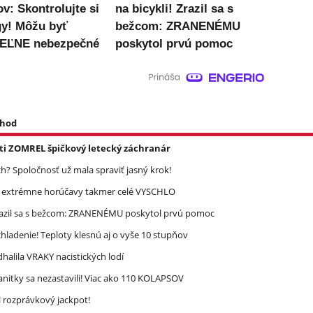
v: Skontrolujte si
na bicykli! Zrazil sa s
gy! Môžu byť
bežcom: ZRANENÉMU
EĽNE nebezpečné
poskytol prvú pomoc
 hod
asti ZOMREL špičkový letecký záchranár
? Spoločnosť už mala spraviť jasný krok!
re extrémne horúčavy takmer celé VYSCHLO
razil sa s bežcom: ZRANENÉMU poskytol prvú pomoc
ladenie! Teploty klesnú aj o vyše 10 stupňov
halila VRAKY nacistických lodí
nitky sa nezastavili! Viac ako 110 KOLAPSOV
l rozprávkový jackpot!