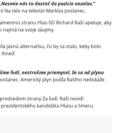
„Nesmie nás to dostať do pozície vazalov,“
ii Na telo na televízii Markíza poslanec.
mentnú stranu Hlas-SD Richard Raši apeluje, aby
o najmä na svoje záujmy.
a jasnú alternatívu, čo by sa stalo, keby bolo
 ihneď.
me ľudí, nestrašme priemysel, že sa od plynu
oslanec. Americký plyn podľa Rašiho nedokáže
l predsedom strany Za ľudí. Raši nevidí
rezidentského kandidáta Hlasu a Smeru.