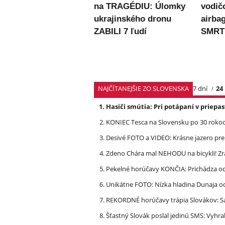
na TRAGÉDIU: Úlomky
vodičo
ukrajinského dronu
airba
ZABILI 7 ľudí
SMRT
NAJČÍTANEJŠIE ZO SLOVENSKA
7 dní
24
Hasiči smútia: Pri potápaní v priep
KONIEC Tesca na Slovensku po 30 rokoch
Desivé FOTO a VIDEO: Krásne jazero p
Zdeno Chára mal NEHODU na bicykli! Z
Pekelné horúčavy KONČIA: Prichádza och
Unikátne FOTO: Nízka hladina Dunaja od
REKORDNÉ horúčavy trápia Slovákov: Sa
Šťastný Slovák poslal jedinú SMS: Vyhra