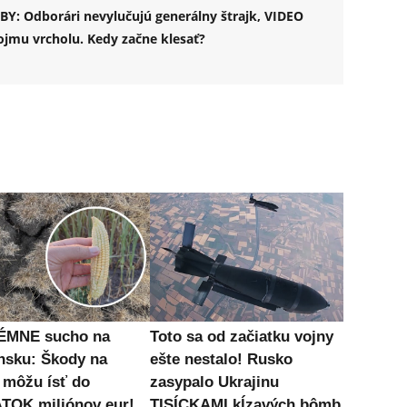
Y: Odborári nevylučujú generálny štrajk, VIDEO
svojmu vrcholu. Kedy začne klesať?
ÉMNE sucho na
Toto sa od začiatku vojny
nsku: Škody na
ešte nestalo! Rusko
 môžu ísť do
zasypalo Ukrajinu
TOK miliónov eur!
TISÍCKAMI kĺzavých bômb