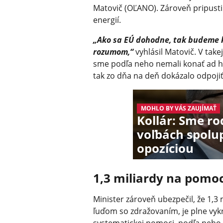
Matovič (OĽANO). Zároveň pripustil
energií.
„Ako sa EÚ dohodne, tak budeme k
rozumom,“
vyhlásil Matovič. V take
sme podľa neho nemali konať ad ho
tak zo dňa na deň dokázalo odpojiť
MOHLO BY VÁS ZAUJÍMAŤ
Kollár: Sme r
voľbách spolup
opozíciou
1,3 miliardy na pomo
Minister zároveň ubezpečil, že 1,3
ľuďom so zdražovaním, je plne vykr