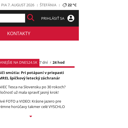
PIA 7. AUGUST 2026
ŠTEFÁNIA
22 °C
PRIHLÁSIŤ SA
KONTAKTY
7 dní
24 hod
TANEJŠIE NA DNES24.SK
iči smútia: Pri potápaní v priepasti
REL špičkový letecký záchranár
IEC Tesca na Slovensku po 30 rokoch?
ločnosť už mala spraviť jasný krok!
ivé FOTO a VIDEO: Krásne jazero pre
rémne horúčavy takmer celé VYSCHLO