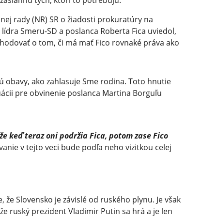
asiahnu tých, ktorí to potrebujú.
nej rady (NR) SR o žiadosti prokuratúry na
 lídra Smeru-SD a poslanca Roberta Fica uviedol,
hodovať o tom, či má mať Fico rovnaké práva ako
sú obavy, ako zahlasuje Sme rodina. Toto hnutie
tuácii pre obvinenie poslanca Martina Borguľu
že keď teraz oni podržia Fica, potom zase Fico
vanie v tejto veci bude podľa neho vizitkou celej
e, že Slovensko je závislé od ruského plynu. Je však
e ruský prezident Vladimir Putin sa hrá a je len