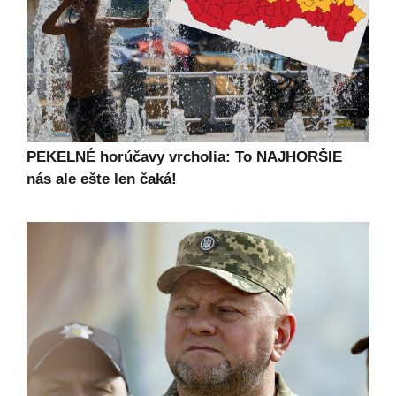
PEKELNÉ horúčavy vrcholia: To NAJHORŠIE
nás ale ešte len čaká!