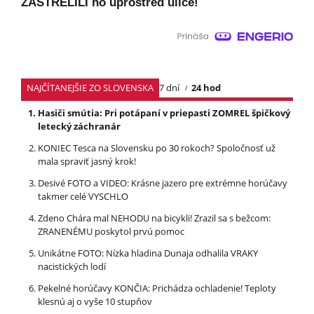
ZASTRELILI ho uprostred ulice!
NAJČÍTANEJŠIE ZO SLOVENSKA
7 dní
24 hod
Hasiči smútia: Pri potápaní v priepasti ZOMREL špičkový
letecký záchranár
KONIEC Tesca na Slovensku po 30 rokoch? Spoločnosť už
mala spraviť jasný krok!
Desivé FOTO a VIDEO: Krásne jazero pre extrémne horúčavy
takmer celé VYSCHLO
Zdeno Chára mal NEHODU na bicykli! Zrazil sa s bežcom:
ZRANENÉMU poskytol prvú pomoc
Unikátne FOTO: Nízka hladina Dunaja odhalila VRAKY
nacistických lodí
Pekelné horúčavy KONČIA: Prichádza ochladenie! Teploty
klesnú aj o vyše 10 stupňov