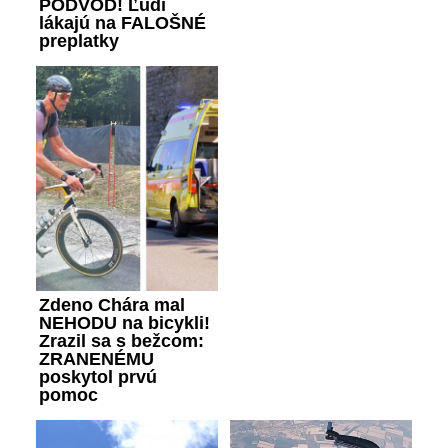
PODVOD! Ľudí
lákajú na FALOŠNÉ
preplatky
Zdeno Chára mal
NEHODU na bicykli!
Zrazil sa s bežcom:
ZRANENÉMU
poskytol prvú
pomoc