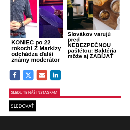
Slovákov varujú
pred
KONIEC po 22
NEBEZPEČNOU
rokoch! Z Markízy
paštétou: Baktéria
odchádza ďalší
môže aj ZABÍJAŤ
známy moderátor
SLEDUJTE NÁŠ INSTAGRAM
SLEDOVAŤ