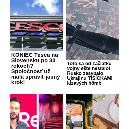
KONIEC Tesca na
Slovensku po 30
Toto sa od začiatku
rokoch?
vojny ešte nestalo!
Spoločnosť už
Rusko zasypalo
mala spraviť jasný
Ukrajinu TISÍCKAMI
krok!
kĺzavých bômb