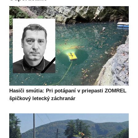
Hasiči smútia: Pri potápaní v priepasti ZOMREL
špičkový letecký záchranár