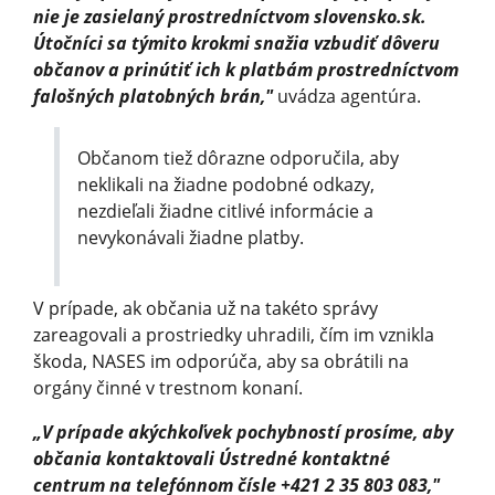
nie je zasielaný prostredníctvom slovensko.sk.
Útočníci sa týmito krokmi snažia vzbudiť dôveru
občanov a prinútiť ich k platbám prostredníctvom
falošných platobných brán,"
uvádza agentúra.
Občanom tiež dôrazne odporučila, aby
neklikali na žiadne podobné odkazy,
nezdieľali žiadne citlivé informácie a
nevykonávali žiadne platby.
V prípade, ak občania už na takéto správy
zareagovali a prostriedky uhradili, čím im vznikla
škoda, NASES im odporúča, aby sa obrátili na
orgány činné v trestnom konaní.
„V prípade akýchkoľvek pochybností prosíme, aby
občania kontaktovali Ústredné kontaktné
centrum na telefónnom čísle +421 2 35 803 083,"