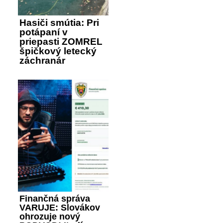
Hasiči smútia: Pri
potápaní v
priepasti ZOMREL
špičkový letecký
záchranár
Finančná správa
VARUJE: Slovákov
ohrozuje nový