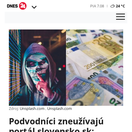
PIA 7.08
24 °C
Zdroj:
Unsplash.com
,
Unsplash.com
Podvodníci zneužívajú
portál slovensko.sk: