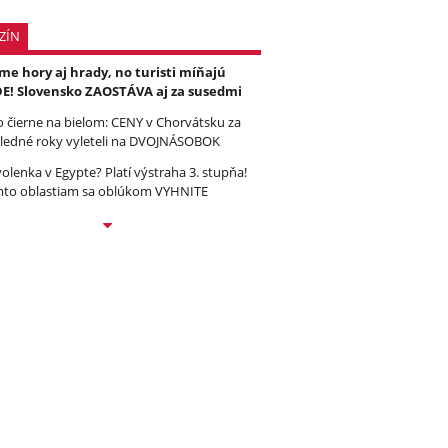
ZÍN
e hory aj hrady, no turisti míňajú
E! Slovensko ZAOSTÁVA aj za susedmi
to čierne na bielom: CENY v Chorvátsku za
ledné roky vyleteli na DVOJNÁSOBOK
olenka v Egypte? Platí výstraha 3. stupňa!
to oblastiam sa oblúkom VYHNITE