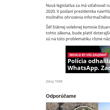
Nová legislatíva sa má vzťahovať 
2020. V podaní prezidentka navrhl
možného ohrozenia informačného 
Šéf štátnej volebnej komisie Eduar
tohto zákona, bude platiť doteraj
sú na túto problematiku rôzne náz
MOHLO BY VÁS ZAUJÍMAŤ
Polícia odhalil
WhatsApp. Zad
Zdroj: TASR
Odporúčame