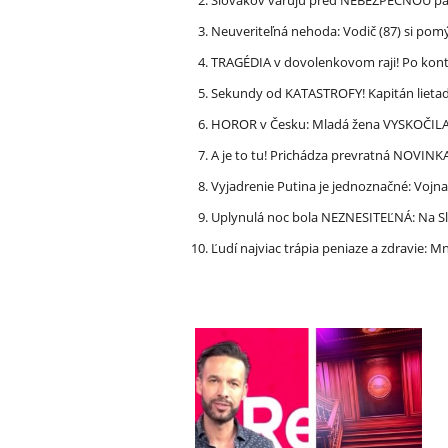
Neuveriteľná nehoda: Vodič (87) si po
TRAGÉDIA v dovolenkovom raji! Po kon
Sekundy od KATASTROFY! Kapitán lietadla
HOROR v Česku: Mladá žena VYSKOČILA z
A je to tu! Prichádza prevratná NOVINK
Vyjadrenie Putina je jednoznačné: Vojna
Uplynulá noc bola NEZNESITEĽNÁ: Na S
Ľudí najviac trápia peniaze a zdravie: