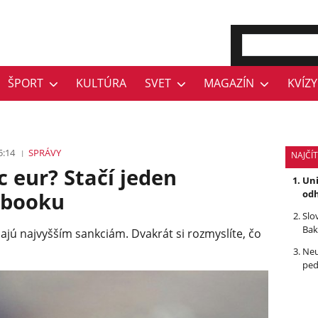
ŠPORT
KULTÚRA
SVET
MAGAZÍN
KVÍZY
5:14
SPRÁVY
NAJČÍ
c eur? Stačí jeden
Uni
ebooku
odh
Slo
Bak
jú najvyšším sankciám. Dvakrát si rozmyslíte, čo
Neu
ped