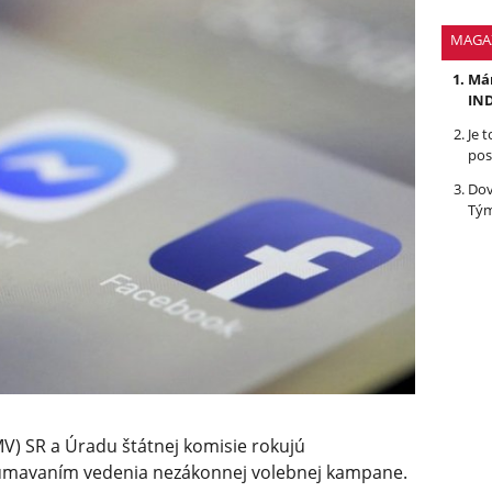
MAGA
Mám
IND
Je 
pos
Dov
Tým
MV) SR a Úradu štátnej komisie rokujú
kúmavaním vedenia nezákonnej volebnej kampane.