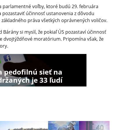
na parlamentné voľby, ktoré budú 29. februára
a pozastaviť účinnosť ustanovenia z dôvodu
základného práva všetkých oprávnených voličov.
d Bárány si myslí, že pokiaľ ÚS pozastaví účinnosť
šie dvojtýždňové moratórium. Pripomína však, že
ory.
a pedofilnú sieť na
ržaných je 33 ľudí