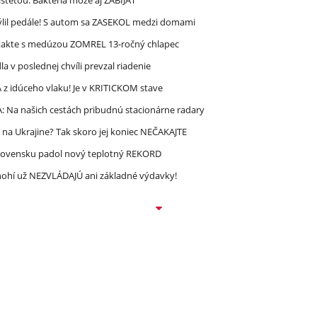
mýlil pedále! S autom sa ZASEKOL medzi domami
takte s medúzou ZOMREL 13-ročný chlapec
 v poslednej chvíli prevzal riadenie
 idúceho vlaku! Je v KRITICKOM stave
A: Na našich cestách pribudnú stacionárne radary
 na Ukrajine? Tak skoro jej koniec NEČAKAJTE
lovensku padol nový teplotný REKORD
 Mnohí už NEZVLÁDAJÚ ani základné výdavky!