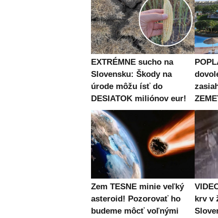
EXTRÉMNE sucho na
POPL
Slovensku: Škody na
dovol
úrode môžu ísť do
zasiah
DESIATOK miliónov eur!
ZEME
Zem TESNE minie veľký
VIDEO
asteroid! Pozorovať ho
krv v 
budeme môcť voľnými
Slove