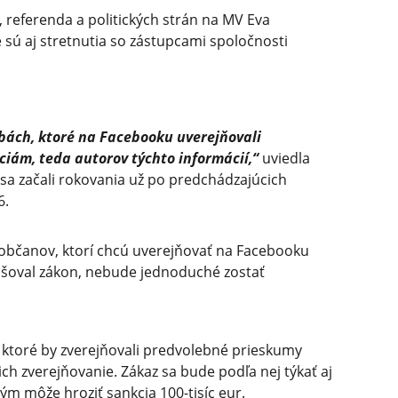
, referenda a politických strán na MV Eva
sú aj stretnutia so zástupcami spoločnosti
obách, ktoré na Facebooku uverejňovali
ciám, teda autorov týchto informácií,“
uviedla
a začali rokovania už po predchádzajúcich
6.
 občanov, ktorí chcú uverejňovať na Facebooku
ušoval zákon, nebude jednoduché zostať
y, ktoré by zverejňovali predvolebné prieskumy
 ich zverejňovanie. Zákaz sa bude podľa nej týkať aj
rým môže hroziť sankcia 100-tisíc eur.