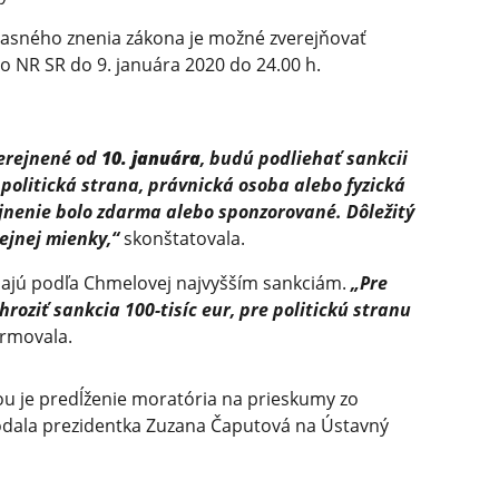
časného znenia zákona je možné zverejňovať
 NR SR do 9. januára 2020 do 24.00 h.
verejnené od
10. januára
, budú podliehať sankcii
a politická strana, právnická osoba alebo fyzická
rejnenie bolo zdarma alebo sponzorované. Dôležitý
ejnej mienky,“
skonštatovala.
hajú podľa Chmelovej najvyšším sankciám.
„Pre
roziť sankcia 100-tisíc eur, pre politickú stranu
rmovala.
ou je predĺženie moratória na prieskumy zo
podala prezidentka Zuzana Čaputová na Ústavný