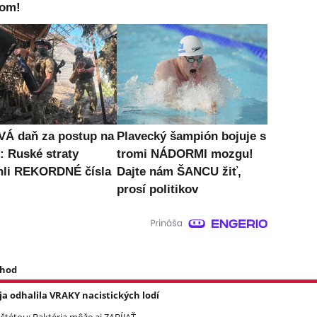
kom!
Á daň za postup na
Plavecký šampión bojuje s
: Ruské straty
tromi NÁDORMI mozgu!
hli REKORDNÉ čísla
Dajte nám ŠANCU žiť,
prosí politikov
 hod
a odhalila VRAKY nacistických lodí
étou: Baktéria môže aj ZABÍJAŤ