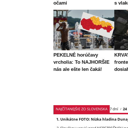
očami
s vla
PEKELNÉ horúčavy
KRVAV
vrcholia: To NAJHORŠIE
fronte
nás ale ešte len čaká!
dosia
NAJČÍTANEJŠIE ZO SLOVENSKA
7 dní
24
Unikátne FOTO: Nízka hladina Dunaj
Slovákov varujú pred NEBEZPEČNOU pašt