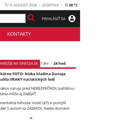
ŠT 6. AUGUST 2026
JOZEFÍNA
28 °C
PRIHLÁSIŤ SA
KONTAKTY
7 dní
24 hod
TANEJŠIE NA DNES24.SK
kátne FOTO: Nízka hladina Dunaja
alila VRAKY nacistických lodí
vákov varujú pred NEBEZPEČNOU paštétou:
téria môže aj ZABÍJAŤ
veriteľná nehoda: Vodič (87) si pomýlil
ále! S autom sa ZASEKOL medzi domami