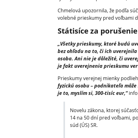
Chmelová upozornila, že podľa sú
volebné prieskumy pred voľbami do
Státisíce za porušenie
„Všetky prieskumy, ktoré budú u
bez ohľadu na to, či ich uverejnil
osoba. Ani nie je dôležité, či uve
je fakt uverejnenia prieskumu ver
Prieskumy verejnej mienky podlie
fyzickú osobu – podnikateľa môže h
je to, myslím si, 300-tisíc eur,“
info
Novelu zákona, ktorej súčasť
14 na 50 dní pred voľbami, 
súd (ÚS) SR.