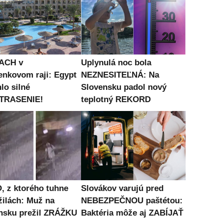
ACH v
Uplynulá noc bola
enkovom raji: Egypt
NEZNESITEĽNÁ: Na
lo silné
Slovensku padol nový
TRASENIE!
teplotný REKORD
, z ktorého tuhne
Slovákov varujú pred
žilách: Muž na
NEBEZPEČNOU paštétou:
nsku prežil ZRÁŽKU
Baktéria môže aj ZABÍJAŤ