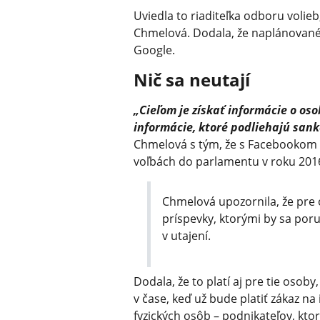
Uviedla to riaditeľka odboru volieb
Chmelová. Dodala, že naplánované 
Google.
Nič sa neutají
„Cieľom je získať informácie o os
informácie, ktoré podliehajú sank
Chmelová s tým, že s Facebookom s
voľbách do parlamentu v roku 201
Chmelová upozornila, že pre
príspevky, ktorými by sa por
v utajení.
Dodala, že to platí aj pre tie osob
v čase, keď už bude platiť zákaz na
fyzických osôb – podnikateľov, kto